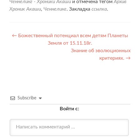
Ченнелинг - Хроники Акаши
и отмечена тегом
Архив
Хроник Акаши
,
Ченнелинг
. Закладка
ссылка
.
Навигация
←
Божественный потенциал всем детям Планеты
Земля от 15.11.18г.
по
Знание об эволюционных
записям
критериях.
→
Subscribe
Войти с: