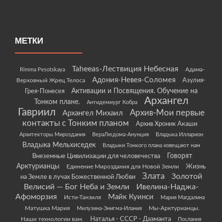
МЕТКИ
Taheeas-Лествиция Небесная
Rimma Pesotskaya
Адама-
Адония-Невея-Соломея
Азулия-
Верховный Жрец Телоса
Грея-Понесея
Активации и Посвящения. Обучение на
Архангел
Тонком плане.
Антидемиург Кобра
Гавриил
Архив-Мои первые
Архангел Михаил
контакты с Тонким планом
Архив Хроник Акаши
Архитекторы Мироздания
ВераЛюдома-Анунция
Владыка Илларион
Владыка Мельхиседек
Владыки Тонкого плана извещают нам
Говорят
Внеземные Цивилизации для человечества
Арктурианцы
Жизнь
Единение Мироздания для Новой Земли
Злата
Золотой
на Земле в лучах Божественной Любви
Велисий — Бог Неба и Земли
Ивелина-Наджа-
Афоморзия
Майк Куинси
Исти-Танзиля
Мария Магдалина
Матушка Мария
Мы-Арктурианцы.
Милузина-Энигма-Илания
Наши технологии вам.
Наталья - СССР - Даэманта
Послания