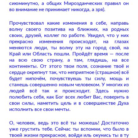
сиюминутно, а общих Мирозданческих правил он
во внимание не принимает никогда, а зря).
Прочувствовал какие изменения в себе, направь
волну своего позитива на ближних, на родных
своих, друзей, коллег по работе. Увидел, что у них
прекрасно изменения происходят, на глазах
меняются люди, ты волну эту на город свой, на
Край или Область пошли. Пройдёт время — после
на всю свою страну, а там, глядишь, на все
континенты. От этого твои поля, сознание твоё и
сердце окрепнут так, что неприятное (страшное) всё
будет нипочём, почувствуешь ты силу, мощь и
станешь совершенно новым человеком. У многих из
людей всё так и происходит. Здесь нужно
полюбить себя, как Бог всех любит Вас, поверить в
свои силы, наметить цель и в совершенстве Духа
исполнить все свои мечты.
О, человек, ведь это всё ты можешь! Достаточно
уже грустить тебе. Сейчас ты вспомни, что было в
твоей жизни прекрасное, войди иль окунись ты в ту