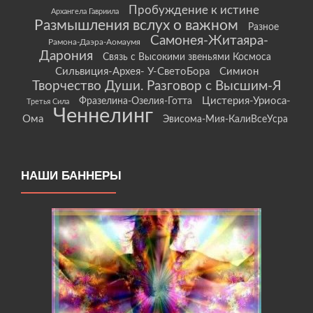
Пробуждение к истине
Архангела Гавриила
Размышления вслух о важном
Разное
Самонея-Житаяра-
Рамона-Даэра-Аомаумя
Дарония
Связь с Высокими звеньями Космоса
Сильвиция-Архея- У-СветоБора
Симион
Творчество Души. Разговор с Высшим-Я
Цистерия-Уриоса-
Фразелина-Озелия-Готта
Третья Сила
Ченнелинг
Ома
Эвисома-Мия-КалиВсеУсра
НАШИ БАННЕРЫ