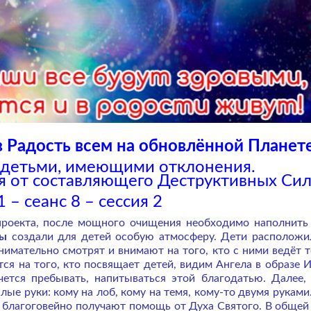
 Радость всем на обновлённой Планет
 детьми, имеющими отклонения.
 от составляющего Деструктивных Сил
 – сеанс 8 – сессия 2
 проекта, после мощного очищения необходимо наполнить
лы
создали для детей особую атмосферу. Дети расположи
нимательно смотрят и внимают на того, кто с ними ведёт 
ся на того, кто посвящает детей, видим Ангела в образе И
чется пребывать, напитываться этой благодатью. Далее,
ые руки: кому на лоб, кому на темя, кому-то двумя руками.
 благоговейно получают помощь от Духа Святого. В общей