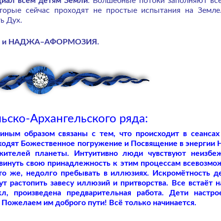
иал всем детям Земли
. Волшебные потоки заполняют вс
орые сейчас проходят не простые испытания на Земле
ь Дух.
ИЯ и НАДЖА–АФОРМОЗИЯ.
ьско-Архангельского ряда:
ным образом связаны с тем, что происходит в сеансах
ходят Божественное погружение и Посвящение в энергии 
жителей планеты. Интуитивно люди чувствуют неизбе
винуть свою принадлежность к этим процессам всевозм
Что же, недолго пребывать в иллюзиях. Искромётность д
т растопить завесу иллюзий и притворства. Все встаёт н
л, произведена предварительная работа. Дети настр
 Пожелаем им доброго пути! Всё только начинается.