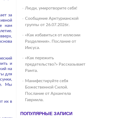
Люди, умиротворите себя!
ает за
Сообщение Арктурианской
сивной
группы от 26.07.2026г.
зе нам
летие.
«Как избавиться от иллюзии
вверх,
основа
Разделения». Послание от
Иисуса.
«Как пережить
ческий
рить и
предательство?» Рассказывает
жий на
Рамта.
ты для
сунки,
Манифестируйте себя
ие. Мы
Божественной Силой.
Послание от Архангела
Гавриила.
т их в
ПОПУЛЯРНЫЕ ЗАПИСИ