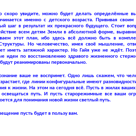
то скоро увидите, можно будет делать определённые в
чинается именно с детского возраста. Прививая своим
й шаг в результат их прекрасного будущего. Стоит воп
действие всем детям Земли в абсолютной форме, выравни
ваем этот план, ибо здесь всё должно быть в компл
Структуры. Но человечество, имея своё мышление, отв
дет иметь затяжной характер. Но Гайя уже не ждёт. Поэ
ые идеи по восстановлению здравого жизненного стерж
 будут реанимированы первоначально.
знание ваше не воспримет. Одно лишь скажем, что чел
зрастает, где линии конфигуральные имеют разновидности
я к жизни. На этом на сегодня всё. Пусть в жилах ваших
т освещаться путь. И пусть старорежимные все ваши огр
оется для понимания новой жизни светлый путь.
вещение пусть будет в пользу вам.