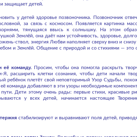
 и защищает детей.
овить у детей здоровье позвоночника. Позвоночник отвеч
ословной, за связь с космосом. Появляется картинка мас
орнями, тянущаяся ввысь к солнышку. На этом обра
ушкой Землёй, она даёт нам устойчивость, здоровье, долго
нь-ствол, энергия Любви наполняет сверху вниз и снизу 
бом и Землёй. Общение с природой и со стихиями — это 
и её команду.
Просим, чтобы она помогла раскрыть твор
м-Я, расширить клетки сознания, чтобы дети начали тво
ый ребёнок плетёт свой неповторимый Узор Судьбы, похо
 её команда добавляют в эти узоры необходимые компонен
пути. Дети этому очень рады: первые стихи, красивые ри
рываются у всех детей, начинается настоящее Творен
стержня
стабилизируют и выравнивают поля детей, приводя