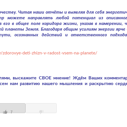
честву. Читая наши отчёты и выявляя для себя энергети
нтр можете направлять любой потенциал из описанно
в его в общее поле коридора жизни, указав в намерении, 
ей планеты Земля. Благодаря общим усилиям энергии ярче
 пути, осознанных действий и ответственного подход
/zdorovye-deti-zhizn-v-radost-vsem-na-planete/
слями, выскажите СВОЕ мнение! Ждём Ваших коммента
всем нам развитию нашего мышления и раскрытию серд
7