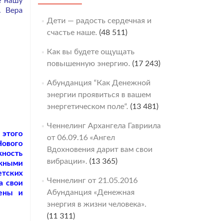
е нашу
. Вера
Дети — радость сердечная и
счастье наше.
(48 511)
Как вы будете ощущать
повышенную энергию.
(17 243)
Абунданция “Как Денежной
энергии проявиться в вашем
энергетическом поле“.
(13 481)
Ченнелинг Архангела Гавриила
 этого
от 06.09.16 «Ангел
Нового
Вдохновения дарит вам свои
жность
вибрации».
(13 365)
ожными
етских
Ченнелинг от 21.05.2016
а свои
Абунданция «Денежная
оены и
энергия в жизни человека».
(11 311)