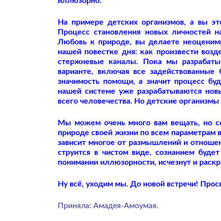
иллюзорно.
На примере детских организмов, а вы э
Процесс становления новых личностей на
Любовь к природе, вы делаете неоценимы
нашей повестке дня: как произвести воз
стержневые каналы. Пока мы разрабаты
варианте, включая все задействованные 
значимость помощи, а значит процесс бу
нашей системе уже разрабатываются нов
всего человечества. Но детские организмы
Мы можем очень много вам вещать, но со
природе своей жизни по всем параметрам в
зависит многое от размышлений и отношени
струится в чистом виде, сознанием буде
понимании иллюзорности, исчезнут и раскр
Ну всё, уходим мы. До новой встречи! Прос
Приняла: Амадея-Амоумая.