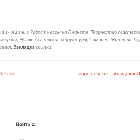
ети - Жизнь в Радость всем на Планете
,
Творчество Мастеро
оморзия
,
Новые Ангельские структуры
,
Самонея-Житаяра-Да
ержня
. Закладка
ссылка
.
Светом
Творец спасёт заблудших 
Войти с: