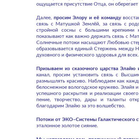
ощущается присутствие Отца, он оберегает
Далее,
просим Элору и её команду
восстан
связь с Матушкой Землёй, за связь с род
стройной сосны с большими крепкими к
показывают как важно держать связь с Мат
Солнечные потоки насыщают Любовью стерже
образовывается единый Стержень между Не
духовного и физического здоровья для всех.
Призываем из сказочного царства Элайю 
канал, просим установить связь с Высши
размышлять красиво. Наблюдаем как кажд
белоснежное вологодское кружево. Элайя и
успешного раскрытия и реализации своего 
пение, творчество, дары и таланты отк
благодарим Элайю за это волшебство.
Потоки от ЭКО–Системы Галактического 
эталонное золотое сияние.