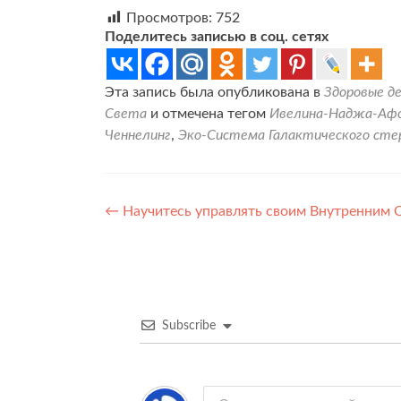
Просмотров:
752
Поделитесь записью в соц. сетях
Эта запись была опубликована в
Здоровые д
Света
и отмечена тегом
Ивелина-Наджа-Аф
Ченнелинг
,
Эко-Система Галактического ст
Навигация
←
Научитесь управлять своим Внутренним 
по
записям
Subscribe