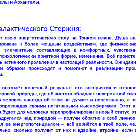
гелы и Архангелы.
лактического Стержня:
т свою энергетическую силу на Тонком плане. Душа к
ирована к более мощным воздействиям, где физически
, элементные составляющие в комфортных, чувствен
психологически приятной форме, изменения. Всё происте
ь истинного проявления в настоящей реальности. Ожидани
ым образом происходят и помогают в реализации про
ы.
 осознаёт конечный результат его восприятия и отнош
ровой природы, где её чистота обладает невероятной сил
 человек никогда об этом не думает и неосознанно, а п
, сопровождая своими негативными мыслеформами. Этот к
будет для человека перепрофилирован в новый статус, э
адругался над природой — получи обратно в своё личное
л её энергопотенциалом — всё вернётся в твоё поле, че
лько, сколько получит от них и вдвойне, втройне, если 