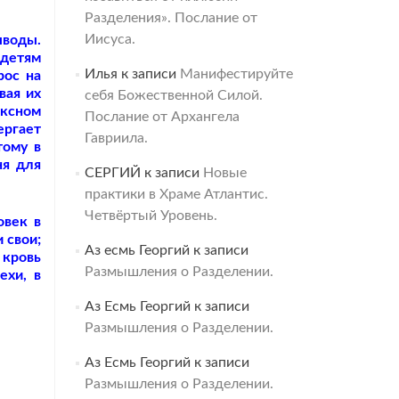
Разделения». Послание от
Иисуса.
ыводы.
 детям
Илья
к записи
Манифестируйте
рос на
вая их
себя Божественной Силой.
ексном
Послание от Архангела
ергает
Гавриила.
тому в
ня для
СЕРГИЙ
к записи
Новые
практики в Храме Атлантис.
Четвёртый Уровень.
овек в
 свои;
Аз есмь Георгий
к записи
 кровь
Размышления о Разделении.
ехи, в
Аз Есмь Георгий
к записи
Размышления о Разделении.
Аз Есмь Георгий
к записи
Размышления о Разделении.