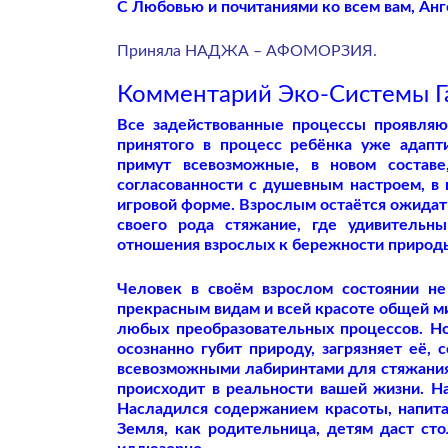
С Любовью и почитаниями ко всем вам, Ан
Приняла НАДЖА – АФОМОРЗИЯ.
Комментарий Эко-Системы Га
Все задействованные процессы проявляю
принятого в процесс ребёнка уже адапт
примут всевозможные, в новом составе
согласованности с душевным настроем, в 
игровой форме. Взрослым остаётся ожидат
своего рода стяжание, где удивительн
отношения взрослых к бережности природ
Человек в своём взрослом состоянии не
прекрасным видам и всей красоте общей ми
любых преобразовательных процессов. Но
осознанно губит природу, загрязняет её
всевозможными лабиринтами для стяжания 
происходит в реальности вашей жизни. Н
Насладился содержанием красоты, напита
Земля, как родительница, детям даст сто