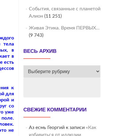
События, связанные с планетой
Алион
(11 251)
Живая Этика. Время ПЕРВЫХ…
(9 743)
аждого
е тела
ных, в
ВЕСЬ АРХИВ
кает в
е есть
цессов
ВЕСЬ
АРХИВ
ения к
ой для
орой и
руг со
СВЕЖИЕ КОММЕНТАРИИ
то уже
 поле.
ловек.
Аз есмь Георгий
к записи
«Как
это не
избавиться от иллюзии