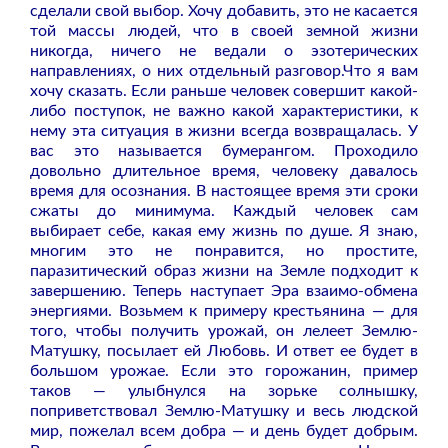
сделали свой выбор. Хочу добавить, это не касается
той массы людей, что в своей земной жизни
никогда, ничего не ведали о эзотерических
направлениях, о них отдельный разговор.Что я вам
хочу сказать. Если раньше человек совершит какой-
либо поступок, не важно какой характеристики, к
нему эта ситуация в жизни всегда возвращалась. У
вас это называется бумерангом. Проходило
довольно длительное время, человеку давалось
время для осознания. В настоящее время эти сроки
сжаты до минимума. Каждый человек сам
выбирает себе, какая ему жизнь по душе. Я знаю,
многим это не понравится, но простите,
паразитический образ жизни на Земле подходит к
завершению. Теперь наступает Эра взаимо-обмена
энергиями. Возьмем к примеру крестьянина — для
того, чтобы получить урожай, он лелеет Землю-
Матушку, посылает ей Любовь. И ответ ее будет в
большом урожае. Если это горожанин, пример
таков — улыбнулся на зорьке солнышку,
поприветствовал Землю-Матушку и весь людской
мир, пожелал всем добра — и день будет добрым.