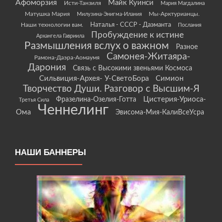
Афоморзия
Майк Куинси
Исти-Танзиля
Мария Магдалина
Матушка Мария
Мы-Арктурианцы.
Милузина-Энигма-Илания
Наши технологии вам.
Наталья - СССР - Даэманта
Послания
Пробуждение к истине
Архангела Гавриила
Размышления вслух о важном
Разное
Самонея-Житаяра-
Рамона-Даэра-Аомаумя
Дарония
Связь с Высокими звеньями Космоса
Сильвиция-Архея- У-СветоБора
Симион
Творчество Души. Разговор с Высшим-Я
Цистерия-Уриоса-
Фразелина-Озелия-Готта
Третья Сила
Ченнелинг
Ома
Эвисома-Мия-КалиВсеУсра
НАШИ БАННЕРЫ