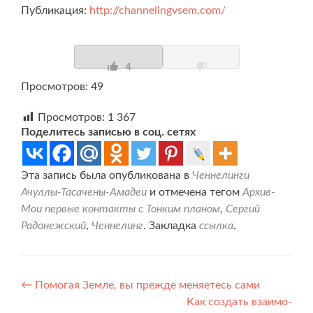
Публикация:
http://channelingvsem.com/
4
Просмотров: 49
Просмотров:
1 367
Поделитесь записью в соц. сетях
Эта запись была опубликована в
Ченнелинги
Ачуллы-Тасачены-Амадеи
и отмечена тегом
Архив-
Мои первые контакты с Тонким планом
,
Сергий
Радонежский
,
Ченнелинг
. Закладка
ссылка
.
Навигация
←
Помогая Земле, вы прежде меняетесь сами
Как создать взаимо-
по