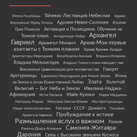
Taheeas-Лествиция Небесная
Rimma Pesotskaya
Адама-
Адония-Невея-Соломея
Азулия-
Верховный Жрец Телоса
Грея-Понесея
Активации и Посвящения. Обучение на
Архангел
Тонком плане.
Антидемиург Кобра
Гавриил
Архив-Мои первые
Архангел Михаил
контакты с Тонким планом
Архив Хроник Акаши
Архитекторы Мироздания
ВераЛюдома-Анунция
Владыка Илларион
Владыка Мельхиседек
Владыки Тонкого плана извещают нам
Говорят
Внеземные Цивилизации для человечества
Арктурианцы
Жизнь
Единение Мироздания для Новой Земли
Злата
Золотой
на Земле в лучах Божественной Любви
Велисий — Бог Неба и Земли
Ивелина-Наджа-
Афоморзия
Майк Куинси
Исти-Танзиля
Мария Магдалина
Матушка Мария
Мы-Арктурианцы.
Милузина-Энигма-Илания
Наши технологии вам.
Наталья - СССР - Даэманта
Послания
Пробуждение к истине
Архангела Гавриила
Размышления вслух о важном
Разное
Самонея-Житаяра-
Рамона-Даэра-Аомаумя
Дарония
Связь с Высокими звеньями Космоса