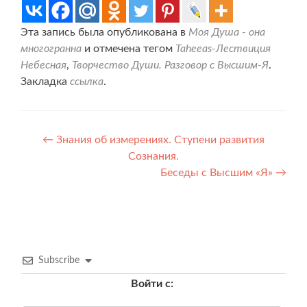
Эта запись была опубликована в
Моя Душа - она
многогранна
и отмечена тегом
Taheeas-Лествиция
Небесная
,
Творчество Души. Разговор с Высшим-Я
.
Закладка
ссылка
.
Навигация
←
Знания об измерениях. Ступени развития
Сознания.
по
Беседы с Высшим «Я»
→
записям
Subscribe
Войти с: