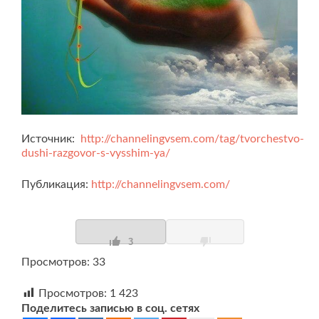
Источник:
http://channelingvsem.com/tag/tvorchestvo-
dushi-razgovor-s-vysshim-ya/
Публикация:
http://channelingvsem.com/
3
Просмотров: 33
Просмотров:
1 423
Поделитесь записью в соц. сетях