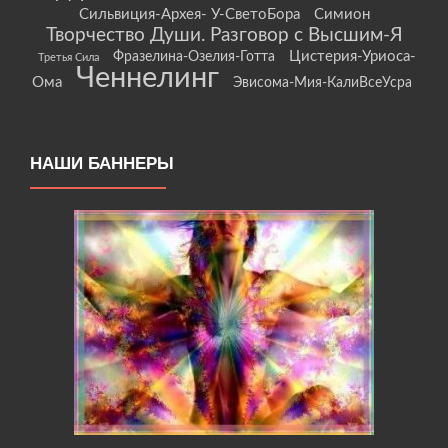
Сильвиция-Архея- У-СветоБора
Симион
Творчество Души. Разговор с Высшим-Я
Цистерия-Уриоса-
Фразелина-Озелия-Готта
Третья Сила
Ченнелинг
Ома
Эвисома-Мия-КалиВсеУсра
НАШИ БАННЕРЫ