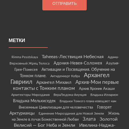
МЕТКИ
Taheeas-Лествиция Небесная
Rimma Pesotskaya
Адама-
Адония-Невея-Соломея
Азулия-
Верховный Жрец Телоса
Грея-Понесея
Активации и Посвящения. Обучение на
Архангел
Тонком плане.
Антидемиург Кобра
Гавриил
Архив-Мои первые
Архангел Михаил
контакты с Тонким планом
Архив Хроник Акаши
Архитекторы Мироздания
ВераЛюдома-Анунция
Владыка Илларион
Владыка Мельхиседек
Владыки Тонкого плана извещают нам
Говорят
Внеземные Цивилизации для человечества
Арктурианцы
Жизнь
Единение Мироздания для Новой Земли
Злата
Золотой
на Земле в лучах Божественной Любви
Велисий — Бог Неба и Земли
Ивелина-Наджа-