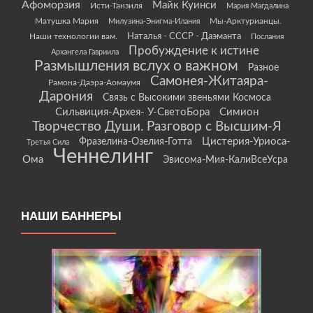
Афоморзия
Майк Куинси
Исти-Танзиля
Мария Магдалина
Матушка Мария
Мы-Арктурианцы.
Милузина-Энигма-Илания
Наши технологии вам.
Наталья - СССР - Даэманта
Послания
Пробуждение к истине
Архангела Гавриила
Размышления вслух о важном
Разное
Самонея-Житаяра-
Рамона-Даэра-Аомаумя
Дарония
Связь с Высокими звеньями Космоса
Сильвиция-Архея- У-СветоБора
Симион
Творчество Души. Разговор с Высшим-Я
Цистерия-Уриоса-
Фразелина-Озелия-Готта
Третья Сила
Ченнелинг
Ома
Эвисома-Мия-КалиВсеУсра
НАШИ БАННЕРЫ