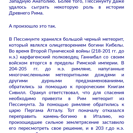
Западную Анатолию. Более того, Пессинунту даже
удалось сыграть некоторую роль в истории
Древнего Рима.
А произошло это так.
В Пессинунте хранился большой черный метеорит,
который являлся олицетворением богини Кибелы.
Во время Второй Пунической войны (218-201 гг. до
н.э.) карфагенский полководец Ганнибал со своим
войском вторгся в пределы Римской империи. В
204-205 гг. до н.э. римляне, напуганные
многочисленными метеоритными дождями и
другими дурными предзнаменованиями,
обратились за помощью к пророческим Книгам
Сивилл. Оракул ответствовал, что для спасения
необходимо привезти в Рим метеорит из
Пессинунта. За помощью римляне обратились к
царю Пергама Атталу. Тот поначалу отказался
переправить камень-богиню в Италию, но
произошедшее сильное землетрясение заставило
его пересмотреть свое решение, и в 203 г.до н.э.