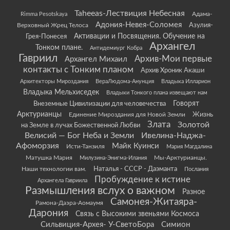
Taheeas-Лествиция Небесная
Rimma Pesotskaya
Адама-
Адония-Невея-Соломея
Азулия-
Верховный Жрец Телоса
Грея-Понесея
Активации и Посвящения. Обучение на
Архангел
Тонком плане.
Антидемиург Кобра
Гавриил
Архив-Мои первые
Архангел Михаил
контакты с Тонким планом
Архив Хроник Акаши
Архитекторы Мироздания
ВераЛюдома-Анунция
Владыка Илларион
Владыка Мельхиседек
Владыки Тонкого плана извещают нам
Говорят
Внеземные Цивилизации для человечества
Арктурианцы
Жизнь
Единение Мироздания для Новой Земли
Злата
Золотой
на Земле в лучах Божественной Любви
Велисий — Бог Неба и Земли
Ивелина-Наджа-
Афоморзия
Майк Куинси
Исти-Танзиля
Мария Магдалина
Матушка Мария
Мы-Арктурианцы.
Милузина-Энигма-Илания
Наши технологии вам.
Наталья - СССР - Даэманта
Послания
Пробуждение к истине
Архангела Гавриила
Размышления вслух о важном
Разное
Самонея-Житаяра-
Рамона-Даэра-Аомаумя
Дарония
Связь с Высокими звеньями Космоса
Сильвиция-Архея- У-СветоБора
Симион