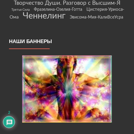
Творчество Души. Разговор с Высшим-Я
Цистерия-Уриоса-
Фразелина-Озелия-Готта
Третья Сила
Ченнелинг
Ома
Эвисома-Мия-КалиВсеУсра
НАШИ БАННЕРЫ
2