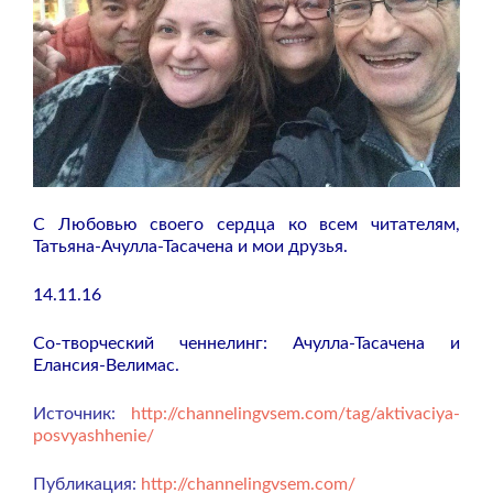
С Любовью своего сердца ко всем читателям,
Татьяна-Ачулла-Тасачена и мои друзья.
14.11.16
Со-творческий ченнелинг: Ачулла-Тасачена и
Елансия-Велимас.
Источник:
http://channelingvsem.com/tag/aktivaciya-
posvyashhenie/
Публикация:
http://channelingvsem.com/