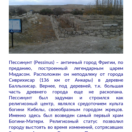
Пессинунт (Pessinus) – античный город Фригии, по
преданию, построенный легендарным царем
Мидасом. Расположен он неподалеку от города
Сиврихисар (136 км от Анкары) в деревне
Баллыхисар. Вернее, под деревней, т.к. большая
часть древнего города еще не раскопана.
Пессинунт был задуман и строился как
религиозный центр, являлся средоточием культа
богини Кибелы, своеобразным городом жрецов.
Именно здесь был возведен самый первый храм
Богини-Матери. Религиозный статус позволил
городу выстоять во время изменений, сотрясавших