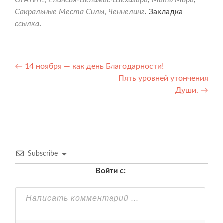
ОГАТИТ.
,
Елансия-Велимас-Шехизара
,
Мать Мира
,
Сакральные Места Силы
,
Ченнелинг
. Закладка
ссылка
.
Навигация
←
14 ноября — как день Благодарности!
Пять уровней утончения
по
Души.
→
записям
Subscribe
Войти с: