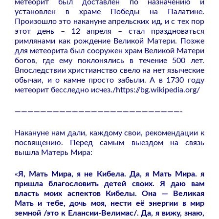
метеорит был доставлен по назначению и
установлен в храме Победы на Палатине.
Произошло это накануне апрельских ид, и с тех пор
этот день – 12 апреля – стал праздноваться
римлянами как рождение Великой Матери. Позже
для метеорита был сооружен храм Великой Матери
богов, где ему поклонялись в течение 500 лет.
Впоследствии христианство свело на нет языческие
обычаи, и о камне просто забыли. А в 1730 году
метеорит бесследно исчез./https://bg.wikipedia.org/
——————————————————————————-
Накануне нам дали, каждому свои, рекомендации к
посвящению. Перед самым выездом на связь
вышла Матерь Мира:
«
Я, Мать Мира, я не Кибела. Да, я Мать Мира. я
пришла благословить детей своих. Я даю вам
власть моих аспектов Кибелы. Она — Великая
Мать и тебе, дочь моя, нести её энергии в мир
земной /это к Елансии-Велимас/. Да, я вижу, знаю,