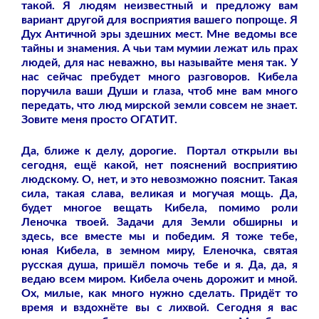
такой. Я людям неизвестный и предложу вам
вариант другой для восприятия вашего попроще. Я
Дух Античной эры здешних мест. Мне ведомы все
тайны и знамения. А чьи там мумии лежат иль прах
людей, для нас неважно, вы называйте меня так. У
нас сейчас пребудет много разговоров. Кибела
поручила ваши Души и глаза, чтоб мне вам много
передать, что люд мирской земли совсем не знает.
Зовите меня просто ОГАТИТ.
Да, ближе к делу, дорогие. Портал открыли вы
сегодня, ещё какой, нет пояснений восприятию
людскому. О, нет, и это невозможно пояснит. Такая
сила, такая слава, великая и могучая мощь. Да,
будет многое вещать Кибела, помимо роли
Леночка твоей. Задачи для Земли обширны и
здесь, все вместе мы и победим. Я тоже тебе,
юная Кибела, в земном миру, Еленочка, святая
русская душа, пришёл помочь тебе и я. Да, да, я
ведаю всем миром. Кибела очень дорожит и мной.
Ох, милые, как много нужно сделать. Придёт то
время и вздохнёте вы с лихвой. Сегодня я вас