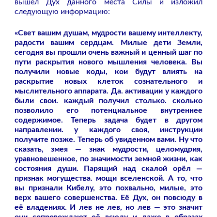
вышел Дух данного места Силы и изложил
следующую информацию:
«Свет вашим душам, мудрости вашему интеллекту,
радости вашим сердцам. Милые дети Земли,
сегодня вы прошли очень важный и ценный шаг по
пути раскрытия нового мышления человека. Вы
получили новые коды, кои будут влиять на
раскрытие новых клеток сознательного и
мыслительного аппарата. Да. активации у каждого
были свои. каждый получил столько. сколько
позволило его потенциальное внутреннее
содержимое. Теперь задача будет в другом
направлении. у каждого своя, инструкции
получите позже. Теперь об увиденном вами. Ну что
сказать, змея — знак мудрости, целомудрия,
уравновешенное, по значимости земной жизни, как
состояния души. Парящий над скалой орёл —
признак могущества. мощи вселенской. А то, что
вы признали Кибелу, это похвально, милые, это
верх вашего совершенства. Её Дух, он повсюду в
её владениях. И лев не лев, но лев — это значит
они сопровождают её всюду и даже в образах