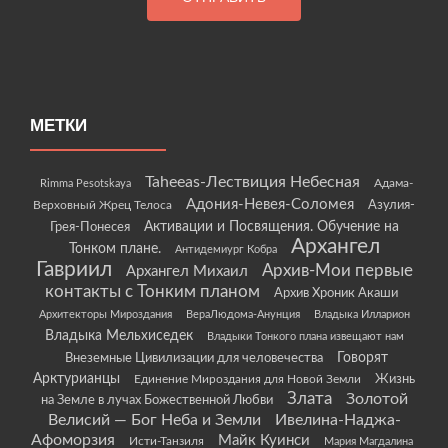
МЕТКИ
Taheeas-Лествиция Небесная
Rimma Pesotskaya
Адама-
Адония-Невея-Соломея
Азулия-
Верховный Жрец Телоса
Грея-Понесея
Активации и Посвящения. Обучение на
Архангел
Тонком плане.
Антидемиург Кобра
Гавриил
Архив-Мои первые
Архангел Михаил
контакты с Тонким планом
Архив Хроник Акаши
Архитекторы Мироздания
ВераЛюдома-Анунция
Владыка Илларион
Владыка Мельхиседек
Владыки Тонкого плана извещают нам
Говорят
Внеземные Цивилизации для человечества
Арктурианцы
Жизнь
Единение Мироздания для Новой Земли
Злата
Золотой
на Земле в лучах Божественной Любви
Велисий — Бог Неба и Земли
Ивелина-Наджа-
Афоморзия
Майк Куинси
Исти-Танзиля
Мария Магдалина