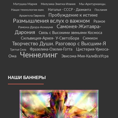
Матушка Мария
Мы-Арктурианцы.
Милузина-Энигма-Илания
Наши технологии вам.
Наталья - СССР - Даэманта
Послания
Пробуждение к истине
Архангела Гавриила
Размышления вслух о важном
Разное
Самонея-Житаяра-
Рамона-Даэра-Аомаумя
Дарония
Связь с Высокими звеньями Космоса
Сильвиция-Архея- У-СветоБора
Симион
Творчество Души. Разговор с Высшим-Я
Цистерия-Уриоса-
Фразелина-Озелия-Готта
Третья Сила
Ченнелинг
Ома
Эвисома-Мия-КалиВсеУсра
НАШИ БАННЕРЫ