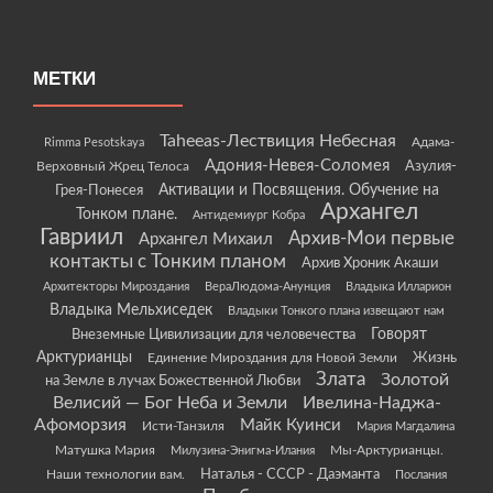
МЕТКИ
Taheeas-Лествиция Небесная
Rimma Pesotskaya
Адама-
Адония-Невея-Соломея
Азулия-
Верховный Жрец Телоса
Грея-Понесея
Активации и Посвящения. Обучение на
Архангел
Тонком плане.
Антидемиург Кобра
Гавриил
Архив-Мои первые
Архангел Михаил
контакты с Тонким планом
Архив Хроник Акаши
Архитекторы Мироздания
ВераЛюдома-Анунция
Владыка Илларион
Владыка Мельхиседек
Владыки Тонкого плана извещают нам
Говорят
Внеземные Цивилизации для человечества
Арктурианцы
Жизнь
Единение Мироздания для Новой Земли
Злата
Золотой
на Земле в лучах Божественной Любви
Велисий — Бог Неба и Земли
Ивелина-Наджа-
Афоморзия
Майк Куинси
Исти-Танзиля
Мария Магдалина
Матушка Мария
Мы-Арктурианцы.
Милузина-Энигма-Илания
Наши технологии вам.
Наталья - СССР - Даэманта
Послания