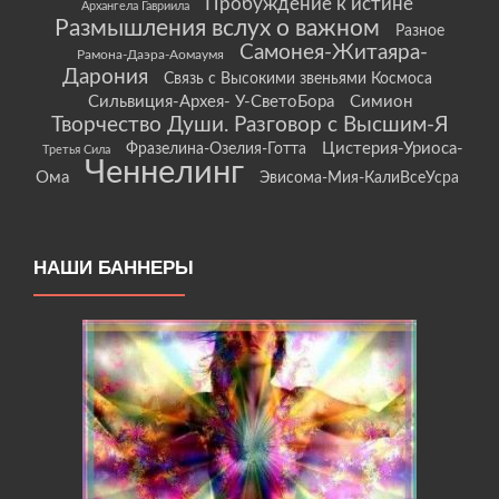
Пробуждение к истине
Архангела Гавриила
Размышления вслух о важном
Разное
Самонея-Житаяра-
Рамона-Даэра-Аомаумя
Дарония
Связь с Высокими звеньями Космоса
Сильвиция-Архея- У-СветоБора
Симион
Творчество Души. Разговор с Высшим-Я
Цистерия-Уриоса-
Фразелина-Озелия-Готта
Третья Сила
Ченнелинг
Ома
Эвисома-Мия-КалиВсеУсра
НАШИ БАННЕРЫ