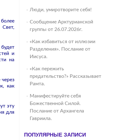
Люди, умиротворите себя!
 более
Сообщение Арктурианской
 Свет,
группы от 26.07.2026г.
«Как избавиться от иллюзии
 будет
Разделения». Послание от
стей и
Иисуса.
сти на
«Как пережить
предательство?» Рассказывает
 через
Рамта.
к, как
Манифестируйте себя
Божественной Силой.
ут эту
Послание от Архангела
ия для
Гавриила.
ПОПУЛЯРНЫЕ ЗАПИСИ