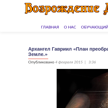
Перейти
к
ГЛАВНАЯ
О НАС
ОБУЧАЮЩИЙ
содержимому
Архангел Гавриил «План преобр
Земле.»
Опубликовано
4 февраля 2015 | 3:36