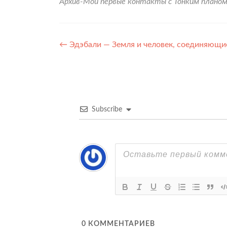
Архив-Мои первые контакты с Тонким плано
Навигация
←
Эдэбали — Земля и человек, соединяющие
по
записям
Subscribe
0
КОММЕНТАРИЕВ