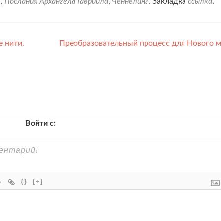
м
,
Послания Архангела Гавриила
,
Ченнелинг
. Закладка
ссылка
.
 нити.
Преобразовательный процесс для Нового 
Войти с:
{}
[+]