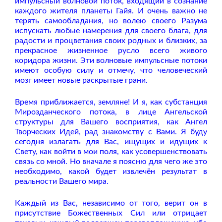
импульсный волновой поток, входящий в сознание
каждого жителя планеты Гайя. И очень важно не
терять самообладания, но волею своего Разума
испускать любые намерения для своего блага, для
радости и процветания своих родных и близких, за
прекрасное жизненное русло всего живого
коридора жизни. Эти волновые импульсные потоки
имеют особую силу и отмечу, что человеческий
мозг имеет новые раскрытые грани.
Время приближается, земляне! И я, как субстанция
Мирозданческого потока, в лице Ангельской
структуры для Вашего восприятия, как Ангел
Творческих Идей, рад знакомству с Вами. Я буду
сегодня излагать для Вас, ищущих и идущих к
Свету, как войти в мои поля, как усовершенствовать
связь со мной. Но вначале я поясню для чего же это
необходимо, какой будет извлечён результат в
реальности Вашего мира.
Каждый из Вас, независимо от того, верит он в
присутствие Божественных Сил или отрицает