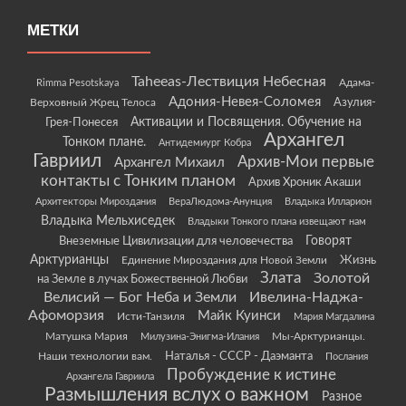
МЕТКИ
Taheeas-Лествиция Небесная
Rimma Pesotskaya
Адама-
Адония-Невея-Соломея
Азулия-
Верховный Жрец Телоса
Грея-Понесея
Активации и Посвящения. Обучение на
Архангел
Тонком плане.
Антидемиург Кобра
Гавриил
Архив-Мои первые
Архангел Михаил
контакты с Тонким планом
Архив Хроник Акаши
Архитекторы Мироздания
ВераЛюдома-Анунция
Владыка Илларион
Владыка Мельхиседек
Владыки Тонкого плана извещают нам
Говорят
Внеземные Цивилизации для человечества
Арктурианцы
Жизнь
Единение Мироздания для Новой Земли
Злата
Золотой
на Земле в лучах Божественной Любви
Велисий — Бог Неба и Земли
Ивелина-Наджа-
Афоморзия
Майк Куинси
Исти-Танзиля
Мария Магдалина
Матушка Мария
Мы-Арктурианцы.
Милузина-Энигма-Илания
Наши технологии вам.
Наталья - СССР - Даэманта
Послания
Пробуждение к истине
Архангела Гавриила
Размышления вслух о важном
Разное