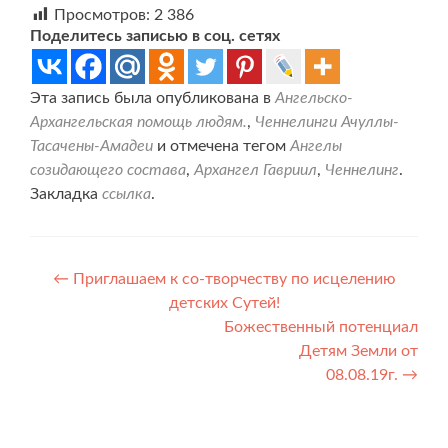
Просмотров:
2 386
Поделитесь записью в соц. сетях
Эта запись была опубликована в
Ангельско-
Архангельская помощь людям.
,
Ченнелинги Ачуллы-
Тасачены-Амадеи
и отмечена тегом
Ангелы
созидающего состава
,
Архангел Гавриил
,
Ченнелинг
.
Закладка
ссылка
.
Навигация
←
Приглашаем к со-творчеству по исцелению
детских Сутей!
по
Божественный потенциал
записям
Детям Земли от
08.08.19г.
→