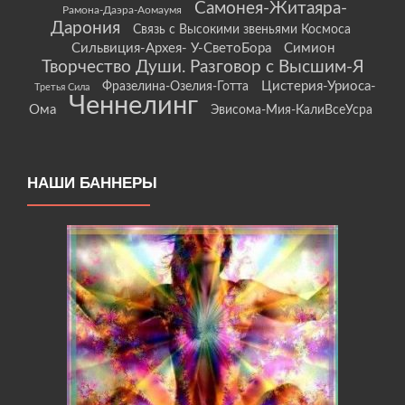
Самонея-Житаяра-
Рамона-Даэра-Аомаумя
Дарония
Связь с Высокими звеньями Космоса
Сильвиция-Архея- У-СветоБора
Симион
Творчество Души. Разговор с Высшим-Я
Цистерия-Уриоса-
Фразелина-Озелия-Готта
Третья Сила
Ченнелинг
Ома
Эвисома-Мия-КалиВсеУсра
НАШИ БАННЕРЫ