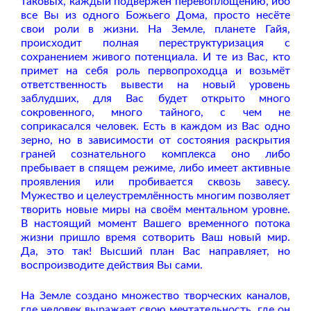
таковых, каждый подвержен перевоплощению, ибо
все Вы из одного Божьего Дома, просто несёте
свои роли в жизни. На Земле, планете Гайя,
происходит полная переструктуризация с
сохранением живого потенциала. И те из Вас, кто
примет на себя роль первопроходца и возьмёт
ответственность вывести на новый уровень
заблудших, для Вас будет открыто много
сокровенного, много тайного, с чем не
соприкасался человек. Есть в каждом из Вас одно
зерно, но в зависимости от состояния раскрытия
граней сознательного комплекса оно либо
пребывает в спящем режиме, либо имеет активные
проявления или пробивается сквозь завесу.
Мужество и целеустремлённость многим позволяет
творить новые миры на своём ментальном уровне.
В настоящий момент Вашего временного потока
жизни пришло время сотворить Ваш новый мир.
Да, это так! Высший план Вас направляет, но
воспроизводите действия Вы сами.
На Земле создано множество творческих каналов,
где человек выражает свою мечтательность, где он