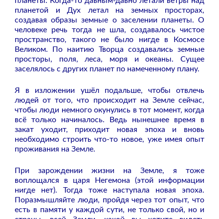
планеты. Когда-то давным-давно летали ветры над
планетой и Дух летал на земных просторах,
создавая образы земные о заселении планеты. О
человеке речь тогда не шла, создавалось чистое
пространство, такого не было нигде в Космосе
Великом. По наитию Творца создавались земные
просторы, поля, леса, моря и океаны. Сущее
заселялось с других планет по намеченному плану.
Я в изложении ушёл подальше, чтобы отвлечь
людей от того, что происходит на Земле сейчас,
чтобы люди немного окунулись в тот момент, когда
всё только начиналось. Ведь нынешнее время в
закат уходит, приходит новая эпоха и вновь
необходимо строить что-то новое, уже имея опыт
проживания на Земле.
При зарождении жизни на Земле, я тоже
воплощался в царя Негемона (этой информации
нигде нет). Тогда тоже наступала новая эпоха.
Поразмышляйте люди, пройдя через тот опыт, что
есть в памяти у каждой сути, не только свой, но и