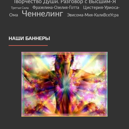
Творчество Души. Разговор с Высшим-Я
Цистерия-Уриоса-
Фразелина-Озелия-Готта
Третья Сила
Ченнелинг
Ома
Эвисома-Мия-КалиВсеУсра
НАШИ БАННЕРЫ