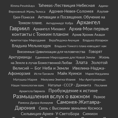
Taheeas-Лествиция Небесная
Rimma Pesotskaya
Адама-
Адония-Невея-Соломея
Азулия-
Верховный Жрец Телоса
Грея-Понесея
Активации и Посвящения. Обучение на
Архангел
Тонком плане.
Антидемиург Кобра
Гавриил
Архив-Мои первые
Архангел Михаил
контакты с Тонким планом
Архив Хроник Акаши
Архитекторы Мироздания
ВераЛюдома-Анунция
Владыка Илларион
Владыка Мельхиседек
Владыки Тонкого плана извещают нам
Говорят
Внеземные Цивилизации для человечества
Арктурианцы
Жизнь
Единение Мироздания для Новой Земли
Злата
Золотой
на Земле в лучах Божественной Любви
Велисий — Бог Неба и Земли
Ивелина-Наджа-
Афоморзия
Майк Куинси
Исти-Танзиля
Мария Магдалина
Матушка Мария
Мы-Арктурианцы.
Милузина-Энигма-Илания
Наши технологии вам.
Наталья - СССР - Даэманта
Послания
Пробуждение к истине
Архангела Гавриила
Размышления вслух о важном
Разное
Самонея-Житаяра-
Рамона-Даэра-Аомаумя
Дарония
Связь с Высокими звеньями Космоса
Сильвиция-Архея- У-СветоБора
Симион