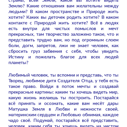
страны, всей Земли, какой вы хотите видеть
Землю? Какие отношения вам желательны между
людьми? В каком пространстве и Природе жить
хотите? Каких вы деточек родить хотите? В каком
контакте с Природой жить хотите? Всё в людях
есть внутри для чистых помыслов и мечт
прекрасных, там творчество заложено такое, что и
представить трудно вам, но под огромным слоем
боли, догм, запретов, лжи не знает человек, как
сбросить груз забвения с себя, чтобы увидеть
Истину и пожелать благое для всех людей
планеты?
Любимый человек, ты вспомни и представь, что ты
Творец, любимое дитя Создателя Отца, у тебя есть
такое право. Войди в поток мечты и создавай
прекрасные картины: каким ты хочешь видеть мир,
какую жизнь желаешь ты построить. Постарайся
всё принять и осознать, какие вам несёт дары
Матушка Земля в Любви и нежности своей,
материнским сердцем и Любовью обнимая, каждое
чадо своё. Подумай, постарайся всё представить,
человек, каким себя ты хочешь видеть на чистом