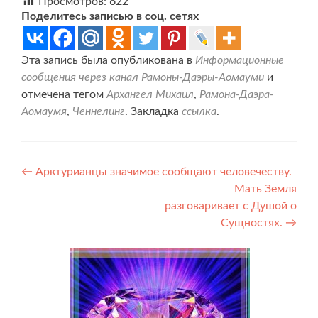
Просмотров:
622
Поделитесь записью в соц. сетях
Эта запись была опубликована в
Информационные
сообщения через канал Рамоны-Даэры-Аомауми
и
отмечена тегом
Архангел Михаил
,
Рамона-Даэра-
Аомаумя
,
Ченнелинг
. Закладка
ссылка
.
Навигация
←
Арктурианцы значимое сообщают человечеству.
Мать Земля
по
разговаривает с Душой о
записям
Сущностях.
→