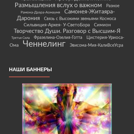
Размышления вслух о важном
Разное
Самонея-Житаяра-
Рамона-Даэра-Аомаумя
Дарония
Связь с Высокими звеньями Космоса
Сильвиция-Архея- У-СветоБора
Симион
Творчество Души. Разговор с Высшим-Я
Цистерия-Уриоса-
Фразелина-Озелия-Готта
Третья Сила
Ченнелинг
Ома
Эвисома-Мия-КалиВсеУсра
НАШИ БАННЕРЫ