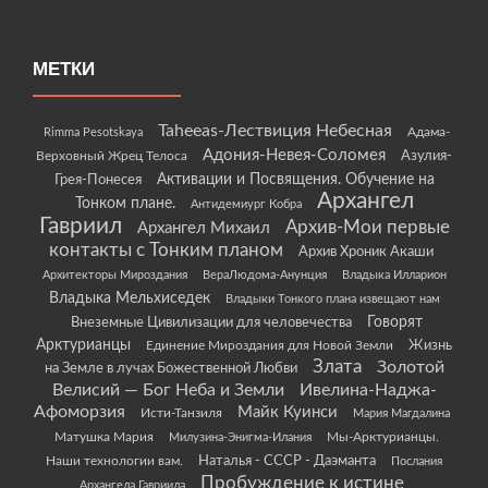
МЕТКИ
Taheeas-Лествиция Небесная
Rimma Pesotskaya
Адама-
Адония-Невея-Соломея
Азулия-
Верховный Жрец Телоса
Грея-Понесея
Активации и Посвящения. Обучение на
Архангел
Тонком плане.
Антидемиург Кобра
Гавриил
Архив-Мои первые
Архангел Михаил
контакты с Тонким планом
Архив Хроник Акаши
Архитекторы Мироздания
ВераЛюдома-Анунция
Владыка Илларион
Владыка Мельхиседек
Владыки Тонкого плана извещают нам
Говорят
Внеземные Цивилизации для человечества
Арктурианцы
Жизнь
Единение Мироздания для Новой Земли
Злата
Золотой
на Земле в лучах Божественной Любви
Велисий — Бог Неба и Земли
Ивелина-Наджа-
Афоморзия
Майк Куинси
Исти-Танзиля
Мария Магдалина
Матушка Мария
Мы-Арктурианцы.
Милузина-Энигма-Илания
Наши технологии вам.
Наталья - СССР - Даэманта
Послания
Пробуждение к истине
Архангела Гавриила