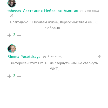
taheeas-Лествиция Небесная-Амония
9 лет назад
Благодарю!!! Познаём жизнь, переосмысляем её… С
любовью….
2
Rimma Pesotskaya
9 лет назад
….интересен этот ПУТЬ…не свернуть нам, не свернуть…
УЖЕ,
2