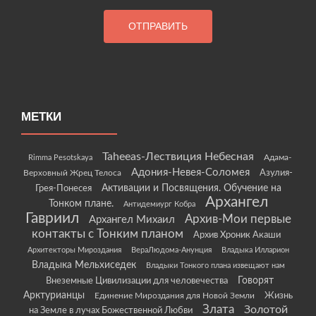
МЕТКИ
Taheeas-Лествиция Небесная
Rimma Pesotskaya
Адама-
Адония-Невея-Соломея
Азулия-
Верховный Жрец Телоса
Грея-Понесея
Активации и Посвящения. Обучение на
Архангел
Тонком плане.
Антидемиург Кобра
Гавриил
Архив-Мои первые
Архангел Михаил
контакты с Тонким планом
Архив Хроник Акаши
Архитекторы Мироздания
ВераЛюдома-Анунция
Владыка Илларион
Владыка Мельхиседек
Владыки Тонкого плана извещают нам
Говорят
Внеземные Цивилизации для человечества
Арктурианцы
Жизнь
Единение Мироздания для Новой Земли
Злата
Золотой
на Земле в лучах Божественной Любви