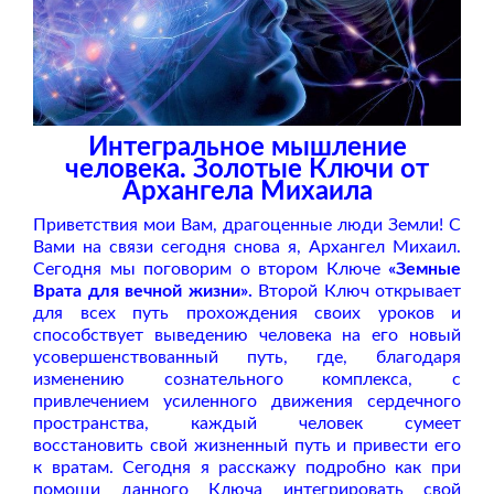
Интегральное мышление
человека. Золотые Ключи от
Архангела Михаила
Приветствия мои Вам, драгоценные люди Земли! С
Вами на связи сегодня снова я, Архангел Михаил.
Сегодня мы поговорим о втором Ключе
«Земные
Врата для вечной жизни».
Второй Ключ открывает
для всех путь прохождения своих уроков и
способствует выведению человека на его новый
усовершенствованный путь, где, благодаря
изменению сознательного комплекса, с
привлечением усиленного движения сердечного
пространства, каждый человек сумеет
восстановить свой жизненный путь и привести его
к вратам. Сегодня я расскажу подробно как при
помощи данного Ключа интегрировать свой