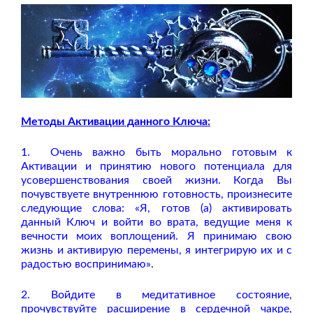
Методы Активации данного Ключа:
1.
Очень важно быть морально готовым к
Активации и принятию нового потенциала для
усовершенствования своей жизни. Когда Вы
почувствуете внутреннюю готовность, произнесите
следующие слова: «Я, готов (а) активировать
данный Ключ и войти во врата, ведущие меня к
вечности моих воплощений. Я принимаю свою
жизнь и активирую перемены, я интегрирую их и с
радостью воспринимаю».
2.
Войдите в медитативное состояние,
прочувствуйте расширение в сердечной чакре,