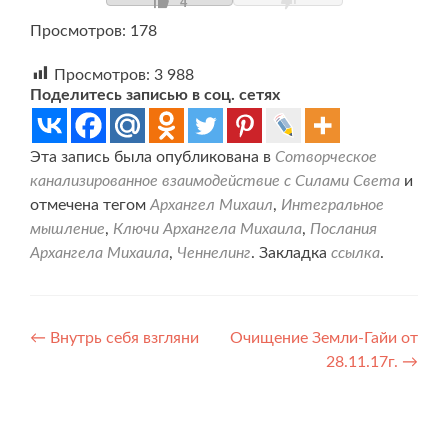
4
Просмотров: 178
Просмотров:
3 988
Поделитесь записью в соц. сетях
Эта запись была опубликована в
Сотворческое
канализированное взаимодействие с Силами Света
и
отмечена тегом
Архангел Михаил
,
Интегральное
мышление
,
Ключи Архангела Михаила
,
Послания
Архангела Михаила
,
Ченнелинг
. Закладка
ссылка
.
Навигация
←
Внутрь себя взгляни
Очищение Земли-Гайи от
28.11.17г.
→
по
записям