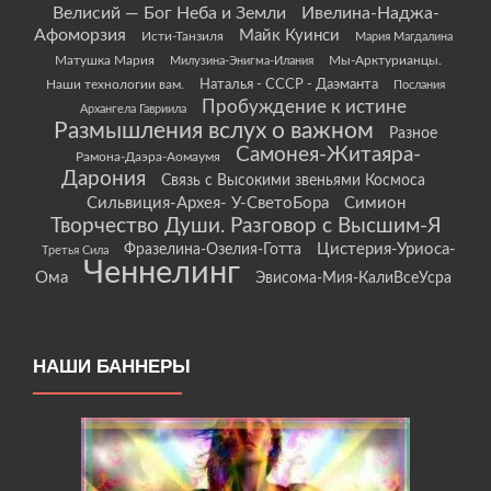
Велисий — Бог Неба и Земли
Ивелина-Наджа-
Афоморзия
Майк Куинси
Исти-Танзиля
Мария Магдалина
Матушка Мария
Мы-Арктурианцы.
Милузина-Энигма-Илания
Наши технологии вам.
Наталья - СССР - Даэманта
Послания
Пробуждение к истине
Архангела Гавриила
Размышления вслух о важном
Разное
Самонея-Житаяра-
Рамона-Даэра-Аомаумя
Дарония
Связь с Высокими звеньями Космоса
Сильвиция-Архея- У-СветоБора
Симион
Творчество Души. Разговор с Высшим-Я
Цистерия-Уриоса-
Фразелина-Озелия-Готта
Третья Сила
Ченнелинг
Ома
Эвисома-Мия-КалиВсеУсра
НАШИ БАННЕРЫ