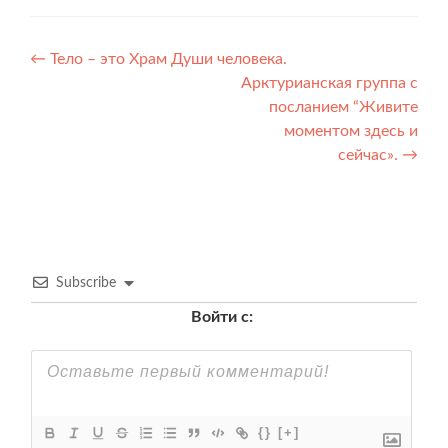
Навигация
←
Тело – это Храм Души человека.
Арктурианская группа с
по
посланием “Живите
записям
моментом здесь и
сейчас».
→
Subscribe
Войти с:
{}
[+]