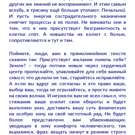
других же мнений не воспринимают. И этим самым
вглубь, в трясину ещё больше утопают. Печально).
И пусть энергия сострадательного назначения
смягчит процессы в их полях. Не виноваты они в
том, что в них присутствует безграмотность и
клетки спят. А новшества их колют с болью,
сопротивляются и тут и там.
Поймите, люди, вам в прямолинейном тексте
скажем так: Присутствует желание помочь себе?
Земле? – тогда потоки новые через сердечный
центр пропускайте, улавливайте для себя важный
смысл; что делали не так, старайтесь исправляйте.
А если вы вдруг не согласны и это право ваше,
выбор ваш, тогда не огрызайтесь, а просто живите
на своих волнах. И неужели вам не ясен смысл, что
стяжание ваше усилит свои обороты и будет
выполнен указ, доставить вашу суть физическую
на особую зону, на свой частотный ряд. Не будет
более представлено вам убаюкивающих,
уводящих в зону комфорта человеческого, так
выразимся, фраз; вещать начнут в режиме строго