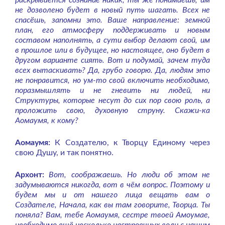
раскрывается сознание никак, ты же понимаешь, им
не дозволено будет в новый путь шагать. Всех не
спасёшь, запомни это. Ваше направление: земной
план, его атмосферу поддерживать и новым
составом наполнять, а сути выбор делают свой, им
в прошлое или в будущее, но настоящее, оно будет в
другом варианте сиять. Вот и подумай, зачем туда
всех вытаскивать? Да, грубо говорю. Да, людям это
не понравится, но ум-то свой включить необходимо,
поразмышлять и не гневить ни людей, ни
Структуры, которые несут до сих пор свою роль, а
проложить свою, духовную струну. Скажи-ка
Аомаумя, к кому?
Аомаумя:
К Создателю, к Творцу Единому через
свою Душу, и так понятно.
Архонт:
Вот, соображаешь. Но люди об этом не
задумываются никогда, вот в чём вопрос. Поэтому и
будем мы и от нашего лица вещать вам о
Создателе, Начала, как вы там говорите, Творца. Ты
поняла? Вам, тебе Аомаумя, сестре твоей Амоумае,