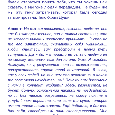
будем стараться понять тебя, что ты хочешь нам
сказать, а мы уже людям передадим. Не будем же
мы эту тему затрагивать, которая была сегодня
запланирована: Тело-Храм Души.
Архонт:
Но ты же понимаешь, сознание людское, оно
как бы заторможенное, оно в таком состоянии, что
не желает никаких новшеств принимать. О сколько
же вас зачитанных, считающих себя умниками…
Люди, очнитесь, вам предстоит в новый путь
вступить. Да – да, мы пришли на связь с людьми не
по своему желанию, нам дан на это Указ. Я сегодня,
Аомаумя, хочу, разумеется если не возражаешь ты,
прочувствовать каркас твой внутренний. Я знаю,
как у всех людей, но мне немного непонятно, в каком
же состоянии находитесь вы? Почему вам дозволено
с нами в контакт входить? Здесь, разумеется, не
будет больно, осложнений никаких не предвидится,
но я, без твоего разрешения, не смогу понять в
углублённом варианте, что есть та суть, которая
имеет такие возможности. Ещё добавлю, я должен
для себя, своеобразный план скооперировать. Мне