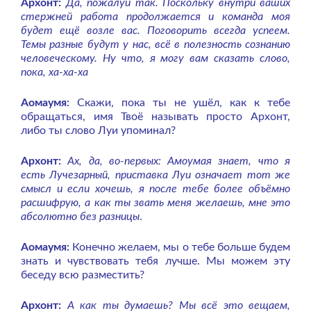
Архонт:
Да, пожалуй так. Поскольку внутри ваших
стержней работа продолжается и команда моя
будет ещё возле вас. Поговорить всегда успеем.
Темы разные будут у нас, всё в полезность сознанию
человеческому. Ну что, я могу вам сказать слово,
пока, ха-ха-ха
Аомаумя:
Скажи, пока ты не ушёл, как к тебе
обращаться, имя Твоё называть просто Архонт,
либо ты слово Луи упоминал?
Архонт:
Ах, да, во-первых: Амоумая знает, что я
есть Лучезарный, приставка Луи означает тот же
смысл и если хочешь, я после тебе более объёмно
расшифрую, а как ты звать меня желаешь, мне это
абсолютно без разницы
.
Аомаумя:
Конечно желаем, мы о тебе больше будем
знать и чувствовать тебя лучше. Мы можем эту
беседу всю разместить?
Архонт:
А как ты думаешь? Мы всё это вещаем,