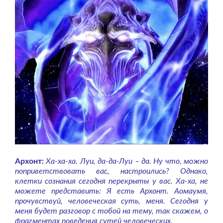
Архонт:
Ха-ха-ха. Луи, да-да-Луи – да. Ну что, можно
поприветствовать вас, настроились? Однако,
клетки сознания сегодня перекрыты у вас. Ха-ха, не
можете представить: Я есть Архонт. Аомаумя,
прочувствуй, человеческая суть, меня. Сегодня у
меня будет разговор с тобой на тему, так скажем, о
фрагментах поведения сутей человеческих.