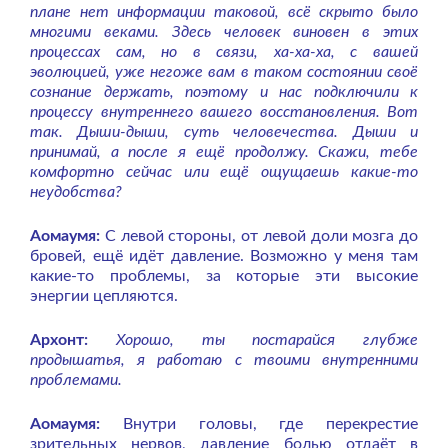
плане нет информации таковой, всё скрыто было
многими веками. Здесь человек виновен в этих
процессах сам, но в связи, ха-ха-ха, с вашей
эволюцией, уже негоже вам в таком состоянии своё
сознание держать, поэтому и нас подключили к
процессу внутреннего вашего восстановления. Вот
так. Дыши-дыши, суть человечества. Дыши и
принимай, а после я ещё продолжу. Скажи, тебе
комфортно сейчас или ещё ощущаешь какие-то
неудобства?
Аомаумя:
С левой стороны, от левой доли мозга до
бровей, ещё идёт давление. Возможно у меня там
какие-то проблемы, за которые эти высокие
энергии цепляются.
Архонт:
Хорошо, ты постарайся глубже
продышатья, я работаю с твоими внутренними
проблемами.
Аомаумя:
Внутри головы, где перекрестие
зрительных нервов, давление болью отдаёт в