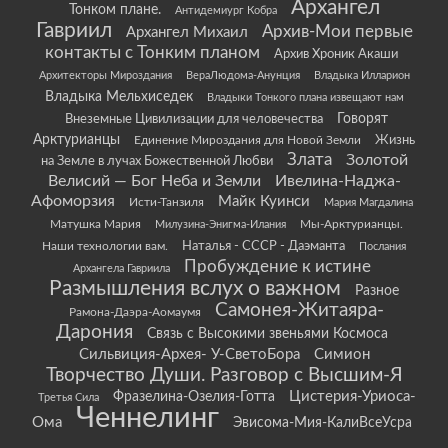
Архангел
Тонком плане.
Антидемиург Кобра
Гавриил
Архив-Мои первые
Архангел Михаил
контакты с Тонким планом
Архив Хроник Акаши
Архитекторы Мироздания
ВераЛюдома-Анунция
Владыка Илларион
Владыка Мельхиседек
Владыки Тонкого плана извещают нам
Говорят
Внеземные Цивилизации для человечества
Арктурианцы
Жизнь
Единение Мироздания для Новой Земли
Злата
Золотой
на Земле в лучах Божественной Любви
Велисий — Бог Неба и Земли
Ивелина-Наджа-
Афоморзия
Майк Куинси
Исти-Танзиля
Мария Магдалина
Матушка Мария
Мы-Арктурианцы.
Милузина-Энигма-Илания
Наши технологии вам.
Наталья - СССР - Даэманта
Послания
Пробуждение к истине
Архангела Гавриила
Размышления вслух о важном
Разное
Самонея-Житаяра-
Рамона-Даэра-Аомаумя
Дарония
Связь с Высокими звеньями Космоса
Сильвиция-Архея- У-СветоБора
Симион
Творчество Души. Разговор с Высшим-Я
Цистерия-Уриоса-
Фразелина-Озелия-Готта
Третья Сила
Ченнелинг
Ома
Эвисома-Мия-КалиВсеУсра