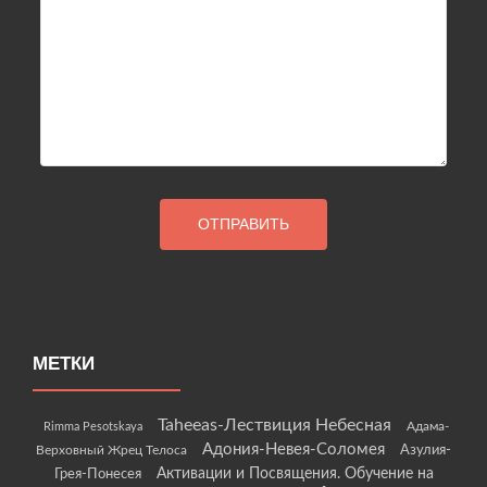
МЕТКИ
Taheeas-Лествиция Небесная
Rimma Pesotskaya
Адама-
Адония-Невея-Соломея
Азулия-
Верховный Жрец Телоса
Грея-Понесея
Активации и Посвящения. Обучение на