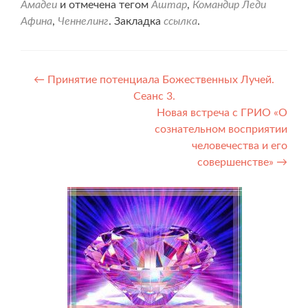
Амадеи
и отмечена тегом
Аштар
,
Командир Леди
Афина
,
Ченнелинг
. Закладка
ссылка
.
Навигация
←
Принятие потенциала Божественных Лучей.
Сеанс 3.
по
Новая встреча с ГРИО «О
записям
сознательном восприятии
человечества и его
совершенстве»
→