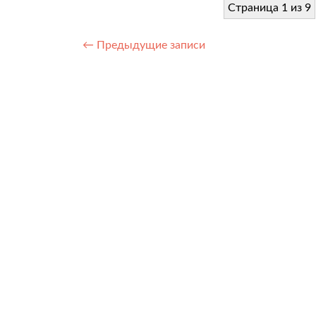
Страница 1 из 9
Навигация
←
Предыдущие записи
по
записям