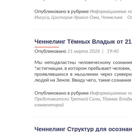
больше
проСло
Опубликовано в рубрике
Информационные по
Владык
Иисуса
,
Цистерия-Уриоса-Ома
,
Ченнелинг
О
Иисуса
о
времени
что
Ченнелинг Тёмных Владык от 21.
вновь
Опубликовано
21 марта 2026 | 19:40
даёт
людям
Мы неподвластны человеческому сознания
шанс.
*астигмации, в котором пребывает человек, 
проявлявшихся в мышлении через суевери
людей на Земле. Ввиду чего, такие сознани
Опубликовано в рубрике
Информационные по
Представители Третьей Силы
,
Тёмные Влад
комментарий
Ченнелинг Структур для осозна