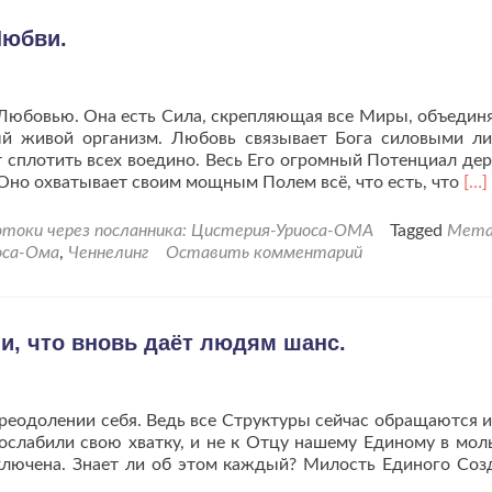
Любви.
 Любовью. Она есть Сила, скрепляющая все Миры, объеди
й живой организм. Любовь связывает Бога силовыми л
 сплотить всех воедино. Весь Его огромный Потенциал де
Чит
Оно охватывает своим мощным Полем всё, что есть, что
[…]
бо
про
токи через посланника: Цистерия-Уриоса-ОМА
Tagged
Мета
Вс
оса-Ома
,
Ченнелинг
Оставить комментарий
Бож
Лю
и, что вновь даёт людям шанс.
преодолении себя. Ведь все Структуры сейчас обращаются 
 ослабили свою хватку, и не к Отцу нашему Единому в моль
аключена. Знает ли об этом каждый? Милость Единого Соз