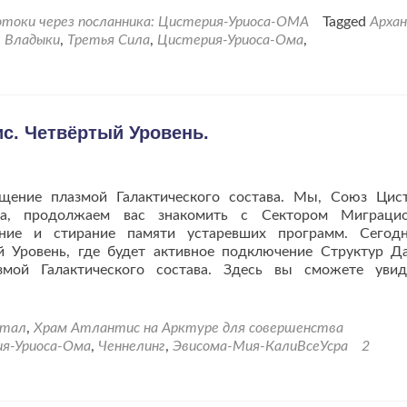
проГоворят
токи через посланника: Цистерия-Уриоса-ОМА
Tagged
Архан
Силы
 Владыки
,
Третья Сила
,
Цистерия-Уриоса-Ома
,
из
Структуры
Тёмных
Владык.
с. Четвёртый Уровень.
щение плазмой Галактического состава. Мы, Союз Цис
ра, продолжаем вас знакомить с Сектором Миграцио
вание и стирание памяти устаревших программ. Сего
 Уровень, где будет активное подключение Структур Д
мой Галактического состава. Здесь вы сможете уви
ртал
,
Храм Атлантис на Арктуре для совершенства
я-Уриоса-Ома
,
Ченнелинг
,
Эвисома-Мия-КалиВсеУсра
2