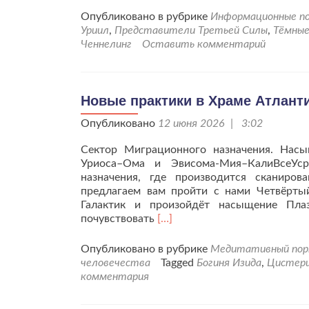
Опубликовано в рубрике
Информационные по
Уриил
,
Представители Третьей Силы
,
Тёмные
Ченнелинг
Оставить комментарий
Новые практики в Храме Атланти
Опубликовано
12 июня 2026 | 3:02
Сектор Миграционного назначения. Насы
Уриоса–Ома и Эвисома-Мия–КалиВсеУс
назначения, где производится сканиро
предлагаем вам пройти с нами Четвёртый
Галактик и произойдёт насыщение Плаз
Читать
почувствовать
[…]
больше
проНовые
Опубликовано в рубрике
Медитативный по
практики
человечества
Tagged
Богиня Изида
,
Цистери
в
комментария
Храме
Атлантис.