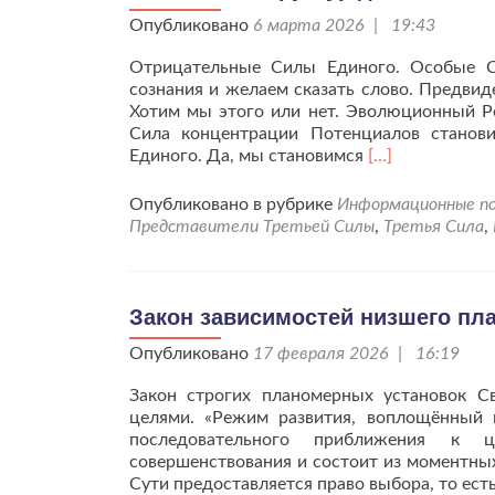
Опубликовано
6 марта 2026 | 19:43
Отрицательные Силы Единого. Особые С
сознания и желаем сказать слово. Предвид
Хотим мы этого или нет. Эволюционный Ро
Сила концентрации Потенциалов станов
Читать
Единого. Да, мы становимся
[…]
больше
проЧеннелинг
Опубликовано в рубрике
Информационные по
Структур
Представители Третьей Силы
,
Третья Сила
,
для
осознания
людям
планеты
Закон зависимостей низшего пла
Земля.
Опубликовано
17 февраля 2026 | 16:19
Закон строгих планомерных установок 
целями. «Режим развития, воплощённый 
последовательного приближения к 
совершенствования и состоит из моментных
Сути предоставляется право выбора, то ест