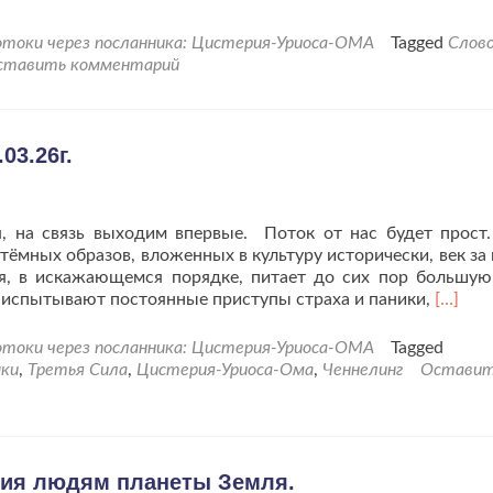
во
токи через посланника: Цистерия-Уриоса-ОМА
Tagged
Слов
и
ставить комментарий
,
03.26г.
, на связь выходим впервые. Поток от нас будет прос
тёмных образов, вложенных в культуру исторически, век за 
я, в искажающемся порядке, питает до сих пор большую
Читать
я испытывают постоянные приступы страха и паники,
[…]
больш
проЧен
токи через посланника: Цистерия-Уриоса-ОМА
Tagged
Тёмны
ыки
,
Третья Сила
,
Цистерия-Уриоса-Ома
,
Ченнелинг
Остави
Влады
от
21.03.2
ния людям планеты Земля.