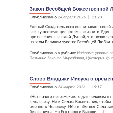
Четвёртый
Уровень.
Закон Всеобщей Божественной 
Опубликовано
24 апреля 2026 | 21:20
Единый Создатель всех воспитывает своей
все существующие формы жизни в Едины
притяжения с каждой Душой, что позволяет
на этом Великом чувстве Всеобщей Любви. 
Опубликовано в рубрике
Информационные по
Познание Законов Мироздания
,
Цистерия-Ури
Слово Владыки Иисуса о времен
Опубликовано
24 марта 2026 | 15:17
«Нет ничего невозможного для человека в 
к человеку. Не к Силам Воспитания, чтобы
именно к Человеку. Ибо в нём вся Сила з
Читать
безгранична. Но Его пороги Высоки.
[…]