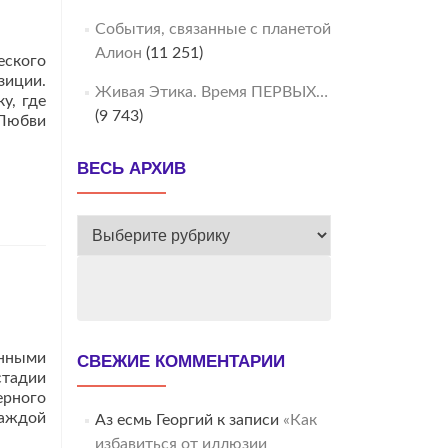
События, связанные с планетой
Алион
(11 251)
еского
зиции.
Живая Этика. Время ПЕРВЫХ…
у, где
(9 743)
 Любви
ВЕСЬ АРХИВ
ВЕСЬ
АРХИВ
енными
СВЕЖИЕ КОММЕНТАРИИ
стадии
рного
каждой
Аз есмь Георгий
к записи
«Как
избавиться от иллюзии