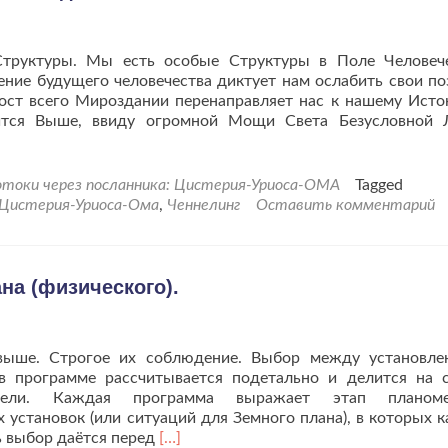
труктуры. Мы есть особые Структуры в Поле Человеч
ение будущего человечества диктует нам ослабить свои по
ст всего Мироздании перенаправляет нас к нашему Исток
ится Выше, ввиду огромной Мощи Света Безусловной
токи через посланника: Цистерия-Уриоса-ОМА
Tagged
Цистерия-Уриоса-Ома
,
Ченнелинг
Оставить комментарий
на (физического).
Свыше. Строгое их соблюдение. Выбор между установл
в программе рассчитывается подетально и делится на 
цели. Каждая программа выражает этап планоме
 установок (или ситуаций для Земного плана), в которых 
Читать
ь выбор даётся перед
[…]