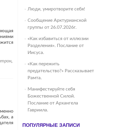
Люди, умиротворите себя!
Сообщение Арктурианской
группы от 26.07.2026г.
няющая
иниями
«Как избавиться от иллюзии
ржится
Разделения». Послание от
ать
Иисуса.
льше
Закон
трон
,
«Как пережить
еобщей
предательство?» Рассказывает
ественной
бви.
Рамта.
Манифестируйте себя
Божественной Силой.
Послание от Архангела
Гавриила.
именно
бах, а
дателя
ПОПУЛЯРНЫЕ ЗАПИСИ