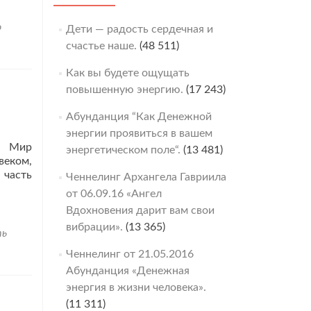
о
Дети — радость сердечная и
счастье наше.
(48 511)
Как вы будете ощущать
повышенную энергию.
(17 243)
Абунданция “Как Денежной
энергии проявиться в вашем
т. Мир
энергетическом поле“.
(13 481)
веком,
 часть
Ченнелинг Архангела Гавриила
от 06.09.16 «Ангел
е
Вдохновения дарит вам свои
нелинг
вибрации».
(13 365)
х
ть
к
Ченнелинг от 21.05.2016
Абунданция «Денежная
6г.
энергия в жизни человека».
(11 311)