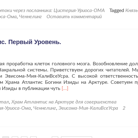
больше
проЗакон
токи через посланника: Цистерия-Уриоса-ОМА
Tagged
Князь
зависимостей
оса-Ома
,
Ченнелинг
Оставить комментарий
низшего
плана
(физического).
ис. Первый Уровень.
ая проработка клеток головного мозга. Возобновление до
Чакральной системы. Приветствуем дорогих читателей. М
и Эвисома-Мия-КалиВсеУсра. С высокой ответственнос
ом Храма Атлантис Богини Изиды на Арктуре. Советуем 
Читать
и Изиды в публикации чуть
[…]
больше
проНовые
ртал
,
Храм Атлантис на Арктуре для совершенства
практики
я-Уриоса-Ома
,
Ченнелинг
,
Эвисома-Мия-КалиВсеУсра
2
в
Храме
Атлантис.
Первый
Уровень.