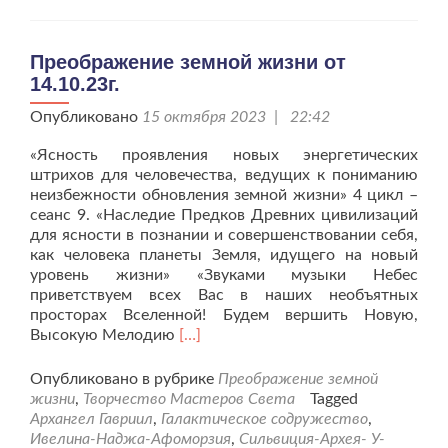
Преображение земной жизни от
14.10.23г.
Опубликовано
15 октября 2023 | 22:42
«Ясность проявления новых энергетических
штрихов для человечества, ведущих к пониманию
неизбежности обновления земной жизни» 4 цикл –
сеанс 9. «Наследие Предков Древних цивилизаций
для ясности в познании и совершенствовании себя,
как человека планеты Земля, идущего на новый
уровень жизни» «Звуками музыки Небес
приветствуем всех Вас в наших необъятных
просторах Вселенной! Будем вершить Новую,
Читать
Высокую Мелодию
[…]
больше
проПреображение
Опубликовано в рубрике
Преображение земной
земной
жизни
,
Творчество Мастеров Света
Tagged
жизни
Архангел Гавриил
,
Галактическое содружество
,
от
Ивелина-Наджа-Афоморзия
,
Сильвиция-Архея- У-