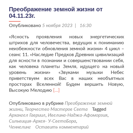
сеанс.
Преображение земной жизни от
04.11.23г.
Опубликовано
5 ноября 2023 | 16:30
«Ясность проявления новых энергетических
штрихов для человечества, ведущих к пониманию
неизбежности обновления земной жизни» 4 цикл –
сеанс 11. «Наследие Предков Древних цивилизаций
для ясности в познании и совершенствовании себя,
как человека планеты Земля, идущего на новый
уровень жизни» «Звуками музыки Небес
приветствуем всех Вас в наших необъятных
просторах Вселенной! Будем вершить Новую,
Читать
Высокую Мелодию
[…]
больше
проПреображение
Опубликовано в рубрике
Преображение земной
земной
жизни
,
Творчество Мастеров Света
Tagged
жизни
Архангел Гавриил
,
Ивелина-Наджа-Афоморзия
,
от
Сильвиция-Архея- У-СветоБора
,
04.11.23г.
Ченнелинг
Оставить комментарий