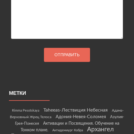
МЕТКИ
Taheeas-Лествиция Небесная
Rimma Pesotskaya
Адама-
Адония-Невея-Соломея
Азулия-
Верховный Жрец Телоса
Грея-Понесея
Активации и Посвящения. Обучение на
Архангел
Тонком плане.
Антидемиург Кобра