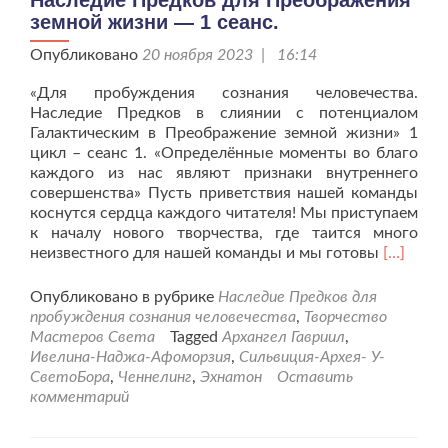
Наследие Предков для Преображения
земной жизни — 1 сеанс.
Опубликовано
20 ноября 2023 | 16:14
«Для пробуждения сознания человечества.
Наследие Предков в слиянии с потенциалом
Галактическим в Преображение земной жизни» 1
цикл – сеанс 1. «Определённые моменты во благо
каждого из нас являют признаки внутреннего
совершенства» Пусть приветствия нашей команды
коснутся сердца каждого читателя! Мы приступаем
к началу нового творчества, где таится много
Читать
неизвестного для нашей команды и мы готовы
[…]
больше
проНасл
Опубликовано в рубрике
Наследие Предков для
Предков
пробуждения сознания человечества
,
Творчество
для
Мастеров Света
Tagged
Архангел Гавриил
,
Преобра
Ивелина-Наджа-Афоморзия
,
Сильвиция-Архея- У-
земной
СветоБора
,
Ченнелинг
,
Эхнатон
Оставить
жизни
комментарий
—
1