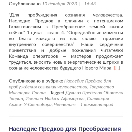
Опубликовано
10 декабря 2023 | 16:43
“Для пробуждения сознания человечества.
Наследие Предков в слиянии с потенциалом
Галактическим в Преображение земной жизни
сейчас” 1 цикл – сеанс 4. “Определённые моменты
во благо каждого из нас являют признаки
внутреннего совершенства” Наши сердечные
приветствия и добрые пожелания читателю!
Команда операторов — мастеров продолжает
трудиться, вносить новые энергетические штрихи в
Читать
сознание человечества будущего Нового Мира.
[…]
больше
проНасл
Опубликовано в рубрике
Наследие Предков для
Предко
пробуждения сознания человечества
,
Творчество
для
Мастеров Света
Tagged
Духи из Пределов Обители
Преобр
Творца
,
Ивелина-Наджа-Афоморзия
,
Сильвиция-
земной
Архея- У-СветоБора
,
Ченнелинг
1 комментарий
жизни
–
4
сеанс.
Наследие Предков для Преображения