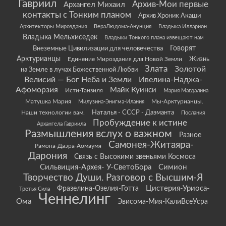
Гавриил
Архив-Мои первые
Архангел Михаил
контакты с Тонким планом
Архив Хроник Акаши
Архитекторы Мироздания
ВераЛюдома-Анунция
Владыка Илларион
Владыка Мельхиседек
Владыки Тонкого плана извещают нам
Говорят
Внеземные Цивилизации для человечества
Арктурианцы
Жизнь
Единение Мироздания для Новой Земли
Злата
Золотой
на Земле в лучах Божественной Любви
Велисий — Бог Неба и Земли
Ивелина-Наджа-
Афоморзия
Майк Куинси
Исти-Танзиля
Мария Магдалина
Матушка Мария
Мы-Арктурианцы.
Милузина-Энигма-Илания
Наши технологии вам.
Наталья - СССР - Даэманта
Послания
Пробуждение к истине
Архангела Гавриила
Размышления вслух о важном
Разное
Самонея-Житаяра-
Рамона-Даэра-Аомаумя
Дарония
Связь с Высокими звеньями Космоса
Сильвиция-Архея- У-СветоБора
Симион
Творчество Души. Разговор с Высшим-Я
Цистерия-Уриоса-
Фразелина-Озелия-Готта
Третья Сила
Ченнелинг
Ома
Эвисома-Мия-КалиВсеУсра