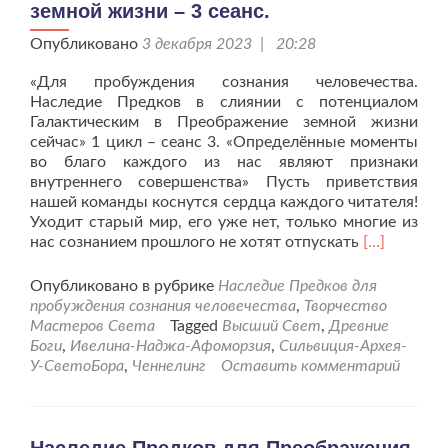
земной жизни – 3 сеанс.
Опубликовано
3 декабря 2023 | 20:28
«Для пробуждения сознания человечества.
Наследие Предков в слиянии с потенциалом
Галактическим в Преображение земной жизни
сейчас» 1 цикл – сеанс 3. «Определённые моменты
во благо каждого из нас являют признаки
внутреннего совершенства» Пусть приветствия
нашей команды коснутся сердца каждого читателя!
Уходит старый мир, его уже нет, только многие из
Читать
нас сознанием прошлого не хотят отпускать
[…]
больше
проНаслед
Опубликовано в рубрике
Наследие Предков для
Предков
пробуждения сознания человечества
,
Творчество
для
Мастеров Света
Tagged
Высший Свет
,
Древние
Преображе
Боги
,
Ивелина-Наджа-Афоморзия
,
Сильвиция-Архея-
земной
У-СветоБора
,
Ченнелинг
Оставить комментарий
жизни
–
3
сеанс.