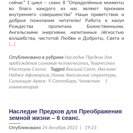
сейчас” 1 цикл – сеанс 8 “Определённые моменты
во благо каждого из нас являют признаки
внутреннего совершенства” Наши приветствия и
добрые пожелания читателю! Работа в канун
Рождества пропитана Божественными,
Ангельскими энергиями, напитанные лёгкостью
Чит
волшебства, чистотой Любви и Доброты, Света и
бол
[…]
про
Пре
Опубликовано в рубрике
Наследие Предков для
для
пробуждения сознания человечества
,
Творчество
Пре
Мастеров Света
Tagged
Высший Свет
,
Ивелина-
зем
Наджа-Афоморзия
,
Новые Ангельские структуры
,
жиз
Сильвиция-Архея- У-СветоБора
,
Ченнелинг
1
–
комментарий
8
сеан
Наследие Предков для Преображения
земной жизни – 6 сеанс.
Опубликовано
24 декабря 2023 | 19:23