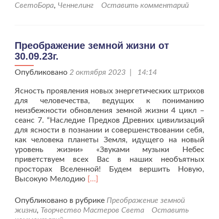
14.10.23г.
СветоБора
,
Ченнелинг
Оставить комментарий
Преображение земной жизни от
30.09.23г.
Опубликовано
2 октября 2023 | 14:14
Ясность проявления новых энергетических штрихов
для человечества, ведущих к пониманию
неизбежности обновления земной жизни 4 цикл –
сеанс 7. “Наследие Предков Древних цивилизаций
для ясности в познании и совершенствовании себя,
как человека планеты Земля, идущего на новый
уровень жизни» «Звуками музыки Небес
приветствуем всех Вас в наших необъятных
просторах Вселенной! Будем вершить Новую,
Читать
Высокую Мелодию
[…]
больше
проПреображение
Опубликовано в рубрике
Преображение земной
земной
жизни
,
Творчество Мастеров Света
Оставить
жизни