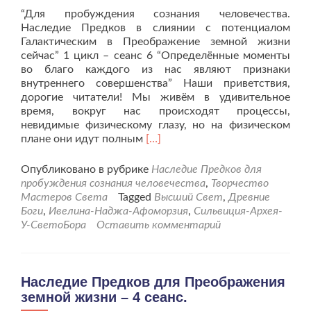
“Для пробуждения сознания человечества.
Наследие Предков в слиянии с потенциалом
Галактическим в Преображение земной жизни
сейчас” 1 цикл – сеанс 6 “Определённые моменты
во благо каждого из нас являют признаки
внутреннего совершенства” Наши приветствия,
дорогие читатели! Мы живём в удивительное
время, вокруг нас происходят процессы,
невидимые физическому глазу, но на физическом
Читать
плане они идут полным
[…]
больше
проНаследие
Опубликовано в рубрике
Наследие Предков для
Предков
пробуждения сознания человечества
,
Творчество
для
Мастеров Света
Tagged
Высший Свет
,
Древние
Преображения
Боги
,
Ивелина-Наджа-Афоморзия
,
Сильвиция-Архея-
земной
У-СветоБора
Оставить комментарий
жизни
–
6
сеанс.
Наследие Предков для Преображения
земной жизни – 4 сеанс.