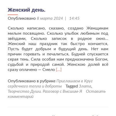
Женский день.
Опубликовано
8 марта 2024 | 14:45
Сколько написано, сказано, создано Женщинам
милым посвящено. Сколько улыбок любимым под
звёздами, Сколько записок в родное окно…
Женский наш праздник так быстро кончается,
Пусть будет добрым и будущий день. Нет нам
причин горевать и печалиться, Будней спускается
серая тень. Сила особая нам предназначена Богом,
судьбой и природой самой. Женскою долей всё
Читать
сразу оплачено — Смело
[…]
больше
проЖенский
Опубликовано в рубрике
Приглашаем в Круг
день.
сердечного тепла и доброты
Tagged
Злата
,
Творчество Души. Разговор с Высшим-Я
Оставить
комментарий