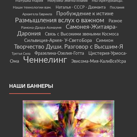
Матушка Мария
Мы-Арктурианцы.
Милузина-Энигма-Илания
Наши технологии вам.
Наталья - СССР - Даэманта
Послания
Пробуждение к истине
Архангела Гавриила
Размышления вслух о важном
Разное
Самонея-Житаяра-
Рамона-Даэра-Аомаумя
Дарония
Связь с Высокими звеньями Космоса
Сильвиция-Архея- У-СветоБора
Симион
Творчество Души. Разговор с Высшим-Я
Цистерия-Уриоса-
Фразелина-Озелия-Готта
Третья Сила
Ченнелинг
Ома
Эвисома-Мия-КалиВсеУсра
НАШИ БАННЕРЫ