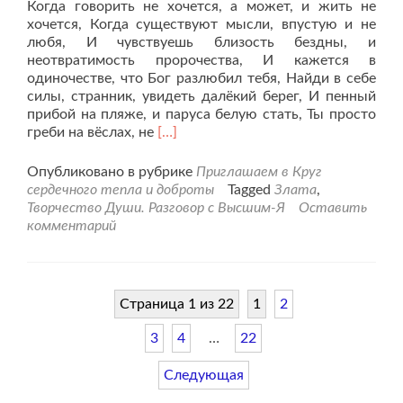
Когда говорить не хочется, а может, и жить не
хочется, Когда существуют мысли, впустую и не
любя, И чувствуешь близость бездны, и
неотвратимость пророчества, И кажется в
одиночестве, что Бог разлюбил тебя, Найди в себе
силы, странник, увидеть далëкий берег, И пенный
прибой на пляже, и паруса белую стать, Ты просто
Читать
греби на вёслах, не
[…]
больше
проК
Опубликовано в рубрике
Приглашаем в Круг
Мечте.
сердечного тепла и доброты
Tagged
Злата
,
Творчество Души. Разговор с Высшим-Я
Оставить
комментарий
Страница 1 из 22
1
2
3
4
…
22
Следующая