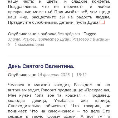
нашу честь: и цветы, и сладкие конфеты,
Поздравления, что не перечесть, и любви
прекрасные моменты! Принимайте всё, чем щедр
наш мир, расцветайте вы на радость людям,
Читать
Празднуйте с любимыми, детьми, пусть Душа
[…]
больше
проС
Опубликовано в рубрике
без рубрики
Tagged
праздник
Злата
,
Разное
,
Творчество Души. Разговор с Высшим-
Вас,
Я
1 комментарий
дорогие,
с
8
марта!
День Святого Валентина.
Опубликовано
14 февраля 2025 | 18:12
Человек в магазин заходит, Взглядом он по
витринам водит, Говорит продавщице: «Прекрасная,
Мне нужна *опа, вон та, красная «. Продавец,
молодая девица, Улыбаясь, аки царица,
Снисходительно объясняет, Что товарищ не
понимает, Что на самом-самом — то деле Это
сердце в такую форму одели. А вот тут и