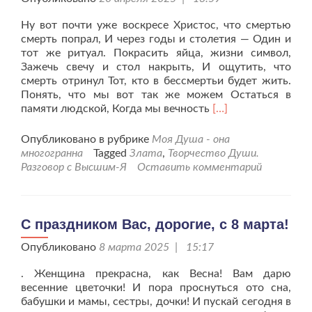
Ну вот почти уже воскресе Христос, что смертью
смерть попрал, И через годы и столетия — Один и
тот же ритуал. Покрасить яйца, жизни символ,
Зажечь свечу и стол накрыть, И ощутить, что
смерть отринул Тот, кто в бессмертьи будет жить.
Понять, что мы вот так же можем Остаться в
Читать
памяти людской, Когда мы вечность
[…]
больше
проОдин
Опубликовано в рубрике
Моя Душа - она
и
многогранна
Tagged
Злата
,
Творчество Души.
тот
Разговор с Высшим-Я
Оставить комментарий
же
ритуал.
С
Пасхой
С праздником Вас, дорогие, с 8 марта!
вас!
Опубликовано
8 марта 2025 | 15:17
. Женщина прекрасна, как Весна! Вам дарю
весенние цветочки! И пора проснуться ото сна,
бабушки и мамы, сестры, дочки! И пускай сегодня в