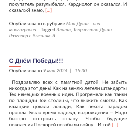
покупатель разулыбался, Кардиолог он оказался, И
Читать
сказал:»Я знаю,
[…]
больше
проДень
Опубликовано в рубрике
Моя Душа - она
Святого
многогранна
Tagged
Злата
,
Творчество Души.
Валентина.
Разговор с Высшим-Я
С Днём Победы!!!
Опубликовано
9 мая 2024 | 15:30
Поздравляю всех с памятной датой! Не забыть
никогда этот день! Как на землю летели штандарты
Тех немецких военных идей. Прогремели как танки
по площади Той столицы, что выжить смогла, Как
казацкие цокали лошади, Как пехота парадом
прошла. Было время надежд, возрождения — Надо
быстро отстроить страну, Чтобы будущие
Читать
поколения Поскорей позабыли войну… И той
[…]
больше