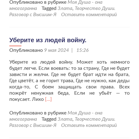
проС
Опубликовано в рубрике
Моя Душа - она
Днём
многогранна
Tagged
Злата
,
Творчество Души.
Победы!!!
Разговор с Высшим-Я
Оставить комментарий
Уберите из людей войну.
Опубликовано
9 мая 2024 | 15:26
Уберите из людей войну. Может хоть немного
будет легче. Если воевать: то за страну, Где не будет
зависти и желчи. Где не будет брат идти на брата,
Где цветёт, а не горит трава, Где не нужно, как деды
когда-то, С боем защищать свои права. Всех
пожрёт ненужная беда, Если не убьёт — то
Читать
покусает. Лихо
[…]
больше
проУберите
Опубликовано в рубрике
Моя Душа - она
из
многогранна
Tagged
Злата
,
Творчество Души.
людей
Разговор с Высшим-Я
Оставить комментарий
войну.