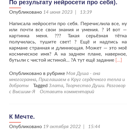
По результату нейросети про себя).
Опубликовано
14 июня 2023 | 13:39
Написала нейросети про себя. Перечислила все, ну
или почти все свои знания и умения. ? И вот —
картинка меня. ??? Такая серьёзная тëтка
получилась, тушите свет! ? Ещё и надпись на
кармане странная и длиннющая. Может — это моё
космическое имя? А на заднем плане, наверное,
Читать
бутыли с чистой истиной… ?А тут ещё задание
[…]
больше
проПо
Опубликовано в рубрике
Моя Душа - она
результа
многогранна
,
Приглашаем в Круг сердечного тепла и
нейросет
доброты
Tagged
Злата
,
Творчество Души. Разговор
про
с Высшим-Я
Оставить комментарий
себя).
К Мечте.
Опубликовано
19 октября 2022 | 15:44