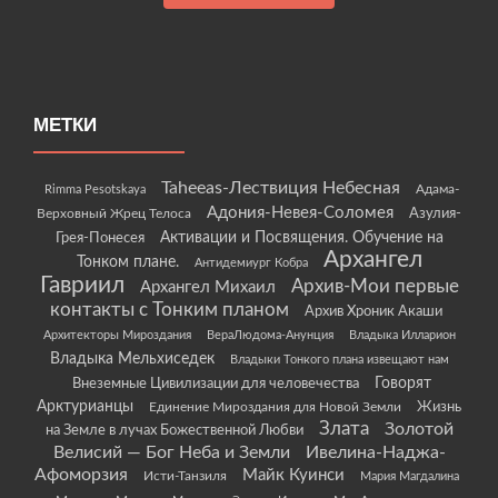
МЕТКИ
Taheeas-Лествиция Небесная
Rimma Pesotskaya
Адама-
Адония-Невея-Соломея
Азулия-
Верховный Жрец Телоса
Грея-Понесея
Активации и Посвящения. Обучение на
Архангел
Тонком плане.
Антидемиург Кобра
Гавриил
Архив-Мои первые
Архангел Михаил
контакты с Тонким планом
Архив Хроник Акаши
Архитекторы Мироздания
ВераЛюдома-Анунция
Владыка Илларион
Владыка Мельхиседек
Владыки Тонкого плана извещают нам
Говорят
Внеземные Цивилизации для человечества
Арктурианцы
Жизнь
Единение Мироздания для Новой Земли
Злата
Золотой
на Земле в лучах Божественной Любви
Велисий — Бог Неба и Земли
Ивелина-Наджа-
Афоморзия
Майк Куинси
Исти-Танзиля
Мария Магдалина