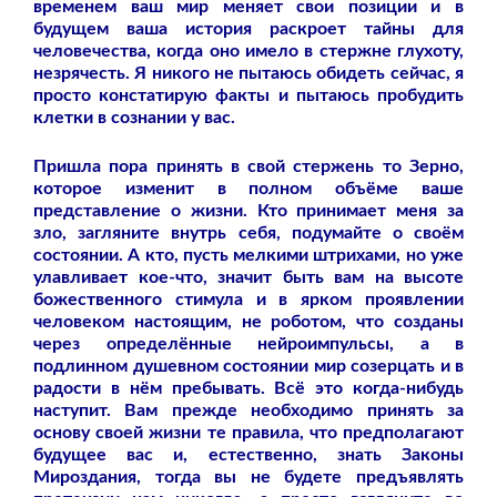
временем ваш мир меняет свои позиции и в
будущем ваша история раскроет тайны для
человечества, когда оно имело в стержне глухоту,
незрячесть. Я никого не пытаюсь обидеть сейчас, я
просто констатирую факты и пытаюсь пробудить
клетки в сознании у вас.
Пришла пора принять в свой стержень то Зерно,
которое изменит в полном объёме ваше
представление о жизни. Кто принимает меня за
зло, загляните внутрь себя, подумайте о своём
состоянии. А кто, пусть мелкими штрихами, но уже
улавливает кое-что, значит быть вам на высоте
божественного стимула и в ярком проявлении
человеком настоящим, не роботом, что созданы
через определённые нейроимпульсы, а в
подлинном душевном состоянии мир созерцать и в
радости в нём пребывать. Всё это когда-нибудь
наступит. Вам прежде необходимо принять за
основу своей жизни те правила, что предполагают
будущее вас и, естественно, знать Законы
Мироздания, тогда вы не будете предъявлять