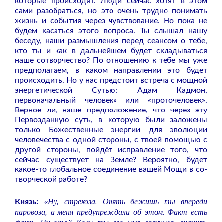
которые происходят. Люди сейчас хотят в этом
сами разобраться, но это очень трудно понимать
жизнь и события через чувствование. Но пока не
будем касаться этого вопроса. Ты слышал нашу
беседу, наши размышления перед сеансом о тебе,
кто ты и как в дальнейшем будет складываться
наше сотворчество? По отношению к тебе мы уже
предполагаем, в каком направлении это будет
происходить. Но у нас предстоит встреча с мощной
энергетической Сутью: Адам Кадмон,
первоначальный человек» или «проточеловек».
Верное ли, наше предположение, что через эту
Первозданную суть, в которую были заложены
только Божественные энергии для эволюции
человечества с одной стороны, с твоей помощью с
другой стороны, пойдёт исправление того, что
сейчас существует на Земле? Вероятно, будет
какое-то глобальное соединение вашей Мощи в со-
творческой работе?
«Ну, стрекоза. Опять бежишь ты впереди
Князь:
паровоза, а меня предупреждали об этом. Факт есть
факт. Ну что? Коли ты его имя озвучила, значит,