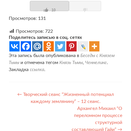
10
Просмотров: 131
Просмотров:
722
Поделитесь записью в соц. сетях
Эта запись была опубликована в
Беседы с Князем
Тьмы
и отмечена тегом
Князь Тьмы
,
Ченнелинг
.
Закладка
ссылка
.
Навигация
←
Творческий сеанс “Жизненный потенциал
каждому землянину” – 12 сеанс.
по
Архангел Михаил “О
записям
переломном процессе
структурной
составляющей Гайи”
→