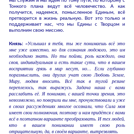
мы служим и мы идём по тому пути, по которому с
Тонкого плана ведут всё человечество. А как
получится, надеемся, помысленное Единым, всё
претворится в жизнь реальную. Вот это только и
поддерживает нас, что мы Едины с Творцом и
выполним свою миссию.
«Услышал я тебя, ты же понимаешь всё это
Князь:
мне уже известно, но для сознания людского, это им
необходимо знать. Но ты пойми, роль каждого, она
своя, индивидуальная и есть такие сути, что в вашем
восприятии грязь в мир несут, но… Если глубинно
поразмыслить, они других учат свою Любовь Земле,
Миру, людям вносить. Всё так в тугой резине
переплелось, так выражусь. Задача наша с вами
расслабить её. Я понимаю, с вашей точки зрения, это
невозможно, но поверили вы мне, прочувствовали и уже
в своих рассуждениях многое осознали, что Сила моя
имеет свои полномочия, поэтому и нам придётся с вами
всё в поэтапном варианте преобразовать. И тех людей,
кто в вашем понимании имеет свою роль
отрицательную, да, в своём варианте, вытрезвлять.