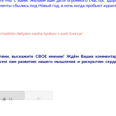
йте Мы с Вами. Желаем Вам дети огромного счастья, здор
мечты сбылись под Новый год, в ночь когда пробьют курант
y/nashim-detyam-nasha-lyubov-i-svet-tvorca/
слями, выскажите СВОЕ мнение! Ждём Ваших коммента
всем нам развитию нашего мышления и раскрытию серд
11