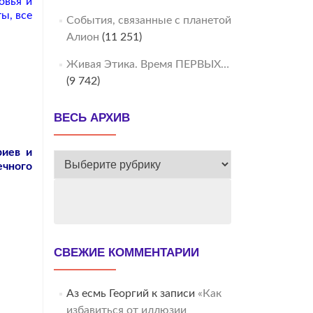
овья и
ы, все
События, связанные с планетой
Алион
(11 251)
Живая Этика. Время ПЕРВЫХ…
(9 742)
ВЕСЬ АРХИВ
риев и
ВЕСЬ
ечного
АРХИВ
СВЕЖИЕ КОММЕНТАРИИ
Аз есмь Георгий
к записи
«Как
избавиться от иллюзии