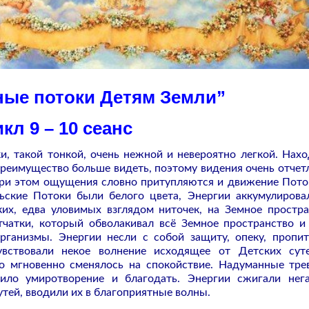
ые потоки Детям Земли”
кл 9 – 10 сеанс
, такой тонкой, очень нежной и невероятно легкой. Нахо
реимущество больше видеть, поэтому видения очень отчет
при этом ощущения словно притупляются и движение Пото
льские Потоки были белого цвета, Энергии аккумулирова
ких, едва уловимых взглядом ниточек, на Земное простра
тчатки, который обволакивал всё Земное пространство и
рганизмы. Энергии несли с собой защиту, опеку, пропи
вствовали некое волнение исходящее от Детских сут
но мгновенно сменялось на спокойствие. Надуманные тре
рило умиротворение и благодать. Энергии сжигали нег
тей, вводили их в благоприятные волны.