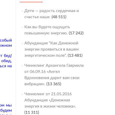
Дети — радость сердечная и
счастье наше.
(48 511)
Как вы будете ощущать
повышенную энергию.
(17 242)
особый
Абунданция “Как Денежной
нужном
энергии проявиться в вашем
энергетическом поле“.
(13 481)
т бед!
 обид,
Ченнелинг Архангела Гавриила
ься на
от 06.09.16 «Ангел
Вдохновения дарит вам свои
вибрации».
(13 365)
Ченнелинг от 21.05.2016
Абунданция «Денежная
гом мы
энергия в жизни человека».
 будем
(11 311)