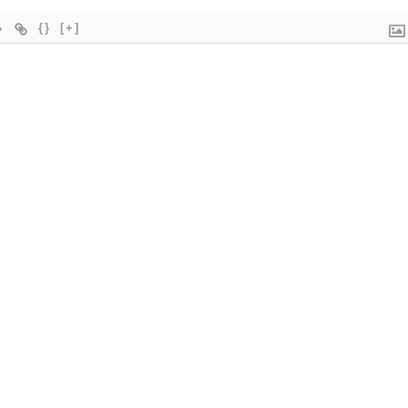
{}
[+]