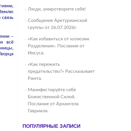
гиями,
Люди, умиротворите себя!
 Землю
 связь
Сообщение Арктурианской
группы от 26.07.2026г.
ении –
«Как избавиться от иллюзии
ли всё
Разделения». Послание от
аницы,
Иисуса.
Творца
«Как пережить
предательство?» Рассказывает
Рамта.
Манифестируйте себя
Божественной Силой.
Послание от Архангела
Гавриила.
ПОПУЛЯРНЫЕ ЗАПИСИ