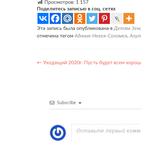
Просмотров:
1 157
Поделитесь записью в соц. сетях
Эта запись была опубликована в
Детям Земл
отмечена тегом
Адония-Невея-Соломея
,
Азул
Навигация
←
Уходящий 2020г. Пусть будет всем хорош
по
записям
Subscribe