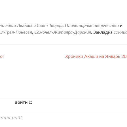
и наша Любовь и Свет Творца
,
Планетарное творчество
и
ия-Грея-Понесея
,
Самонея-Житаяра-Дарония
. Закладка
ссылк
о!
Хроники Акаши на Январь 20
Войти с: