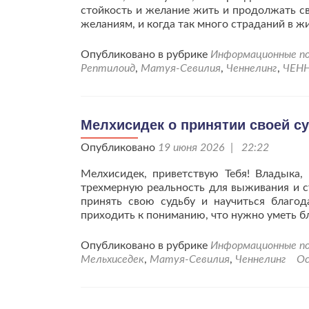
стойкость и желание жить и продолжать св
желаниям, и когда так много страданий в ж
Опубликовано в рубрике
Информационные по
Рептилоид
,
Матуя-Севилия
,
Ченнелинг
,
ЧЕН
Мелхисидек о принятии своей с
Опубликовано
19 июня 2026 | 22:22
Мелхисидек, приветствую Тебя! Владыка,
трехмерную реальность для выживания и ст
принять свою судьбу и научиться благо
приходить к пониманию, что нужно уметь бл
Опубликовано в рубрике
Информационные по
Мельхиседек
,
Матуя-Севилия
,
Ченнелинг
Ос