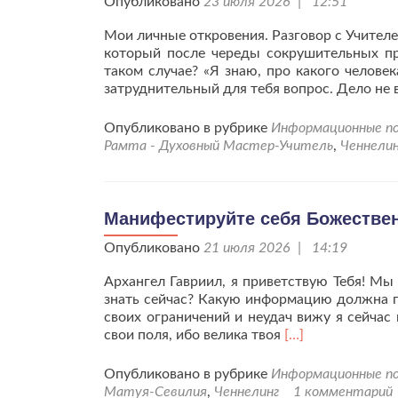
Опубликовано
23 июля 2026 | 12:51
Мои личные откровения. Разговор с Учителе
который после череды сокрушительных пр
таком случае? «Я знаю, про какого челове
затруднительный для тебя вопрос. Дело не 
Опубликовано в рубрике
Информационные по
Рамта - Духовный Мастер-Учитель
,
Ченнели
Манифестируйте себя Божествен
Опубликовано
21 июля 2026 | 14:19
Архангел Гавриил, я приветствую Тебя! Мы
знать сейчас? Какую информацию должна п
своих ограничений и неудач вижу я сейчас
Читать
свои поля, ибо велика твоя
[…]
больше
проМанифестиру
Опубликовано в рубрике
Информационные по
себя
Матуя-Севилия
,
Ченнелинг
1 комментарий