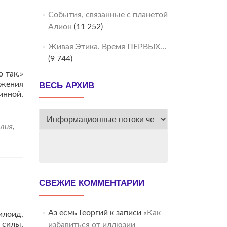
События, связанные с планетой
Алион
(11 252)
Живая Этика. Время ПЕРВЫХ…
(9 744)
 так.»
ужения
ВЕСЬ АРХИВ
инной,
ВЕСЬ
лия
,
АРХИВ
СВЕЖИЕ КОММЕНТАРИИ
Аз есмь Георгий
к записи
«Как
илоид,
 силы,
избавиться от иллюзии