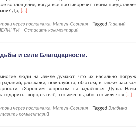
оё воплощение, когда всё противоречит твоим представле
Читать
изни? Да,
[…]
больше
проКак
токи через посланника: Матуя-Севилия
Tagged
Главный
прийти
НЕЛИНГИ
Оставить комментарий
к
Свету.
Вещает
Главный
удьбы и силе Благодарности.
Рептилоид.
 многие люди на Земле думают, что их насильно погру
раданий, расскажи, пожалуйста, об этом, в также расскаж
дарности. «Хорошим вопросом ты задаёшься, Душа. Нач
Чита
агодарить Творца за всё, что имеешь, ибо это является
[…]
бол
про
токи через посланника: Матуя-Севилия
Tagged
Владыка
о
тавить комментарий
прин
свое
судь