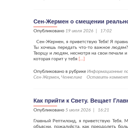
Божественной
Силой.
Послание
от
Сен-Жермен о смещении реально
Архангела
Опубликовано
19 июля 2026 | 17:02
Гавриила.
Сен-Жермен, я приветствую Тебя! Я правил
Ты хочешь передать что-то важное людям?
Творцу и людям, несмотря на свои печали 
Читать
которая горит у тебя
[…]
больше
проСен-
Опубликовано в рубрике
Информационные по
Жермен
Сен-Жермен
,
Ченнелинг
Оставить коммент
о
смещении
реальности.
Как прийти к Свету. Вещает Гла
Опубликовано
5 июля 2026 | 16:21
Главный Рептилоид, я приветствую Тебя. М
объясни, пожалуйста, как преодолеть боль