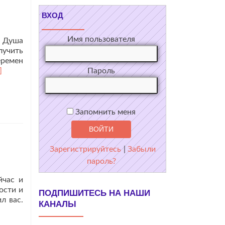
ВХОД
одарности.
Имя пользователя
, Душа
лучить
еремен
тать
]
Пароль
льше
оПослание
авного
птилоида.
Запомнить меня
ворец
дёт
шей
Зарегистрируйтесь
|
Забыли
ансформации».
пароль?
йчас и
ости и
ПОДПИШИТЕСЬ НА НАШИ
л вас.
КАНАЛЫ