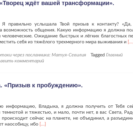
и
 «Творец ждёт вашей трансформации».
силе
Благ
! Я правильно услышала Твой призыв к контакту? «Да
я за возможность общения. Какую информацию я должна по
и человеческие. Ожидание быстрых и лёгких благостных п
Чи
еместить себя из тяжёлого трехмерного мира выживания и
[…
бо
пр
токи через посланника: Матуя-Севилия
Tagged
Главный
Гл
авить комментарий
Ре
«Т
ж
ва
а. «Призыв к пробуждению».
тр
кую информацию, Владыка, я должна получить от Тебя се
емнотой и тяжестью, и мало, почти нет, в вас Света, Рад
происходит сейчас на планете, не объединил, а разъедини
Читать
ет наособицу, ибо
[…]
больше