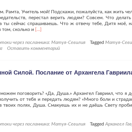
Иисуса.
м. Рамта, Учитель мой! Подскажи, пожалуйста, как жить чел
едательств, перестал верить людям? Совсем. Что делать
ка ты сейчас спрашиваешь. Что ж отвечу тебе, Дитя моё, н
Читать
в том, сколько и
[…]
больше
про«Как
токи через посланника: Матуя-Севилия
Tagged
Матуя-Севи
пережить
нг
Оставить комментарий
предательство?»
Рассказывает
Рамта.
ной Силой. Послание от Архангела Гавриил
 можем поговорить? «Да, Душа.» Архангел Гавриил, что я 
олучить от тебя и передать людям? «Много боли и страда
 в твоих полях, Душа. Смакуешь их и не даёшь Свету проби
йте
токи через посланника: Матуя-Севилия
Tagged
Архангел Га