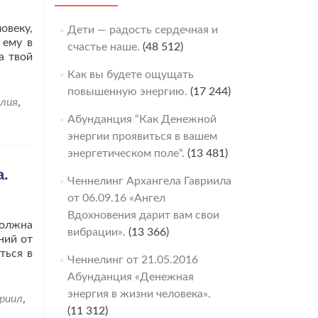
овеку,
Дети — радость сердечная и
 ему в
счастье наше.
(48 512)
а твой
Как вы будете ощущать
повышенную энергию.
(17 244)
лия
,
Абунданция “Как Денежной
энергии проявиться в вашем
энергетическом поле“.
(13 481)
а.
Ченнелинг Архангела Гавриила
от 06.09.16 «Ангел
Вдохновения дарит вам свои
должна
вибрации».
(13 366)
ний от
ться в
Ченнелинг от 21.05.2016
Абунданция «Денежная
энергия в жизни человека».
вриил
,
(11 312)