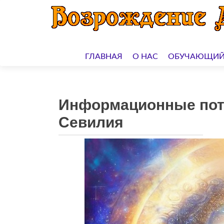
Перейти
к
ГЛАВНАЯ
О НАС
ОБУЧАЮЩИЙ
содержимому
Информационные пото
Севилия