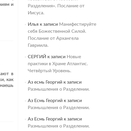
ниям и
Разделения». Послание от
Иисуса.
Илья
к записи
Манифестируйте
себя Божественной Силой.
Послание от Архангела
Гавриила.
СЕРГИЙ
к записи
Новые
практики в Храме Атлантис.
Четвёртый Уровень.
жают в
и, как
Аз есмь Георгий
к записи
инаешь
Размышления о Разделении.
ть
ьше
Аз Есмь Георгий
к записи
Мелхисидек
Размышления о Разделении.
ятии
Аз Есмь Георгий
к записи
й
бы
Размышления о Разделении.