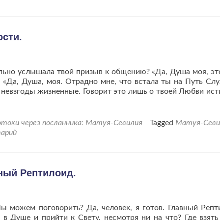
сти.
ьно услышала твой призыв к общению? «Да, Душа моя, это
 «Да, Душа, моя. Отрадно мне, что встала ты на Путь Сл
и невзгоды жизненные. Говорит это лишь о твоей Любви ист
токи через посланника: Матуя-Севилия
Tagged
Матуя-Севи
арий
вный Рептилоид.
ы можем поговорить? Да, человек, я готов. Главный Репт
 в Душе и прийти к Свету, несмотря ни на что? Где взять