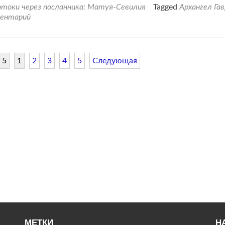
проПослание
токи через посланника: Матуя-Севилия
Tagged
Архангел Га
от
ентарий
Архангела
Гавриила.
«Призыв
к
 5
1
2
3
4
5
Следующая
пробуждению».
МЕТКИ
Н