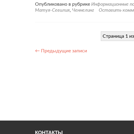
Опубликовано в рубрике
Информационные по
Матуя-Севилия
,
Ченнелинг
Оставить комм
Страница 1 из
Навигация
←
Предыдущие записи
по
записям
КОНТАКТЫ