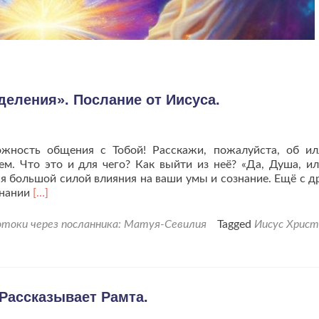
деления». Послание от Иисуса.
ожность общения с Тобой! Расскажи, пожалуйста, об и
ем. Что это и для чего? Как выйти из неё? «Да, Душа, и
ся большой силой влияния на ваши умы и сознание. Ещё с д
Читать
знании
[…]
больше
про«Как
токи через посланника: Матуя-Севилия
Tagged
Иисус Христ
избавиться
от
иллюзии
Разделения».
Послание
Рассказывает Рамта.
от