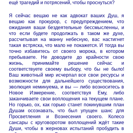
ещё трагедий и потрясений, чтобы проснуться?
Я сейчас вещаю не как адвокат ваших Душ, я
вещаю как прокурор, с предупреждением, что
ожидания ваши бездеятельные бессмысленны, и
что если будете продолжать в таком же духе,
рассчитывая на манну небесную, вас настигнет
такая встряска, что мало не покажется. И тогда вы
точно избавитесь от своего морока, в котором
пребываете. Не доводите до крайности свою
жизнь, принимайте решение сейчас и
соответствуете своему выбору, что бы не было!
Ваш животный мир исчерпал все свои ресурсы и
возможности для дальнейшего существования,
эволюция неминуема, и вы — либо возноситесь в
Новое Измерение, соответствуя Ему, либо
заканчиваете свои воплощения на текущем плане.
Но горько, ох, как горько станет покинувшим план
Душам осознавать, что был упущен шанс для
Просветления и Вознесения своего. Колесо
сансары с круговоротом воплощений ждёт такие
Души, чтобы в жерновах испытаний пробудить в