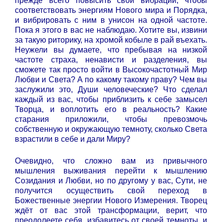
прежде всего повысить свои вибрации, чтобы
соответствовать энергиям Нового мира и Порядка,
и вибрировать с ним в унисон на одной частоте.
Пока я этого в вас не наблюдаю. Хотите вы, извини
за такую риторику, на хромой кобыле в рай въехать.
Неужели вы думаете, что пребывая на низкой
частоте страха, ненависти и разделения, вы
сможете так просто войти в Высокочастотный Мир
Любви и Света? А по какому такому праву? Чем вы
заслужили это, Души человеческие? Что сделал
каждый из вас, чтобы приблизить к себе замысел
Творца, и воплотить его в реальность? Какие
старания приложили, чтобы превозмочь
собственную и окружающую темноту, сколько Света
взрастили в себе и дали Миру?
Очевидно, что сложно вам из привычного
мышления выживания перейти к мышлению
Созидания и Любви, но по другому у вас, Сути, не
получится осуществить свой переход в
Божественные энергии Нового Измерения. Творец
ждёт от вас этой трансформации, верит, что
преодолеете себя, избавитесь от своей темноты, и