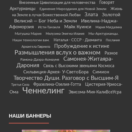
Говорят
Внеземные Цивилизации для человечества
Арктурианцы
Жизнь
Единение Мироздания для Новой Земли
Злата
Золотой
на Земле в лучах Божественной Любви
Велисий — Бог Неба и Земли
Ивелина-Наджа-
Афоморзия
Майк Куинси
Исти-Танзиля
Мария Магдалина
Матушка Мария
Мы-Арктурианцы.
Милузина-Энигма-Илания
Наши технологии вам.
Наталья - СССР - Даэманта
Послания
Пробуждение к истине
Архангела Гавриила
Размышления вслух о важном
Разное
Самонея-Житаяра-
Рамона-Даэра-Аомаумя
Дарония
Связь с Высокими звеньями Космоса
Сильвиция-Архея- У-СветоБора
Симион
Творчество Души. Разговор с Высшим-Я
Цистерия-Уриоса-
Фразелина-Озелия-Готта
Третья Сила
Ченнелинг
Ома
Эвисома-Мия-КалиВсеУсра
НАШИ БАННЕРЫ