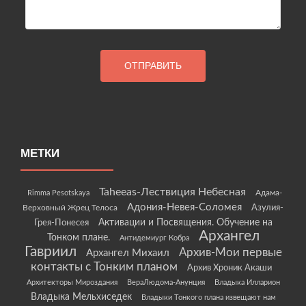
МЕТКИ
Taheeas-Лествиция Небесная
Rimma Pesotskaya
Адама-
Адония-Невея-Соломея
Азулия-
Верховный Жрец Телоса
Грея-Понесея
Активации и Посвящения. Обучение на
Архангел
Тонком плане.
Антидемиург Кобра
Гавриил
Архив-Мои первые
Архангел Михаил
контакты с Тонким планом
Архив Хроник Акаши
Архитекторы Мироздания
ВераЛюдома-Анунция
Владыка Илларион
Владыка Мельхиседек
Владыки Тонкого плана извещают нам