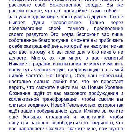
раскроете своё Божественное сердце. Вы же
рассчитываете, что всё произойдёт само собой —
заснули в одном мире, проснулись в другом. Так не
бывает, Души человеческие. Только через
превозмогание своей темноты, преодоление
своего раздутого Эго, когда беспокоит вас лишь
собственное благополучие, сможете вы приблизить
к себе завтрашний день, который не наступит никак
для вас, потому что вы сами для этого ничего не
делаете. Много, ох как много в вас темноты!
Никакие страдания и испытания не могут изменить
вашу суть человеческую, вибрирующую на самой
низкой частоте. Но Творец, Отец наш Небесный,
настолько сильно любит вас, что не перестает
верить, что сможете выйти вы на Новый Уровень
Сознания, ждёт от вас массового пробуждения и
коллективной трансформации, чтобы смогли вы
слиться воедино с Новой Реальностью, которая так
ждёт ваши пробудившиеся души. Или же вы хотите
ещё больших страданий и испытаний, чтобы
очнуться наконец, освободиться от звериного, что
вас наполняет? Сколько, скажите мне, вам нужно