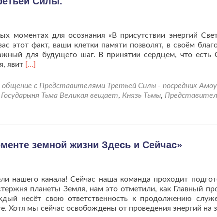
ретьей Силы.
ых моментах для осознания «В присутствии энергий Свет
вас этот факт, ваши клетки памяти позволят, в своём благ
ажный для будущего шаг. В принятии сердцем, что есть 
Читать
я, явит
[…]
больше
проЧеннелинг
общение с Представителями Третьей Силы - посредник Амо
с
d
Государыня Тьма Великая вещает
,
Князь Тьмы
,
Представител
Представителями
Третьей
Силы.
менте земной жизни Здесь и Сейчас»
ели нашего канала! Сейчас наша команда проходит подгот
ержня планеты Земля, нам это отметили, как Главный про
ждый несёт свою ответственность к продолжению служ
е. Хотя мы сейчас освобождены от проведения энергий на 