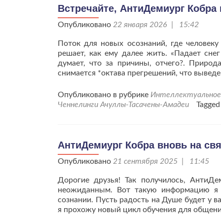
Встречайте, АнтиДемиург Кобра 
Опубликовано
22 января 2026 | 15:42
Поток для новых осознаний, где человек
решает, как ему далее жить. «Падает снег
думает, что за причины, отчего?. Природ
снимается *октава прегрешений, что вывед
Опубликовано в рубрике
Интеллектуальное 
Ченнелинги Ачуллы-Тасачены-Амадеи
Tagge
АнтиДемиург Кобра вновь на свя
Опубликовано
21 сентября 2025 | 11:45
Дорогие друзья! Так получилось, АнтиДе
неожиданным. Вот такую информацию я п
сознании. Пусть радость на Душе будет у ва
я прохожу новый цикл обучения для общен