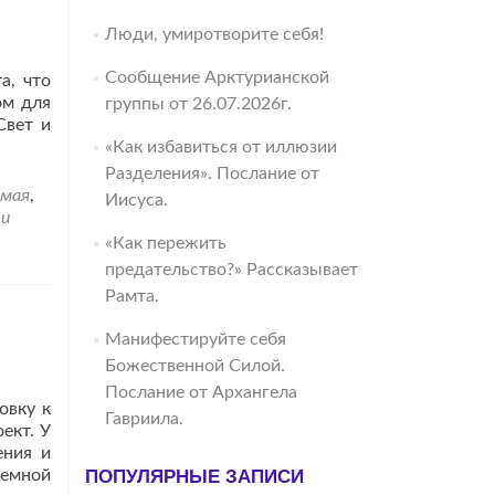
Люди, умиротворите себя!
Сообщение Арктурианской
а, что
ом для
группы от 26.07.2026г.
Свет и
«Как избавиться от иллюзии
Разделения». Послание от
умая
,
Иисуса.
и
«Как пережить
предательство?» Рассказывает
Рамта.
Манифестируйте себя
Божественной Силой.
Послание от Архангела
овку к
Гавриила.
ект. У
ения и
земной
ПОПУЛЯРНЫЕ ЗАПИСИ