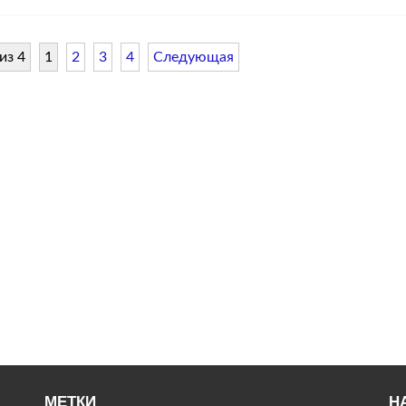
Астра
плана
от
из 4
1
2
3
4
Следующая
06.12.
МЕТКИ
Н