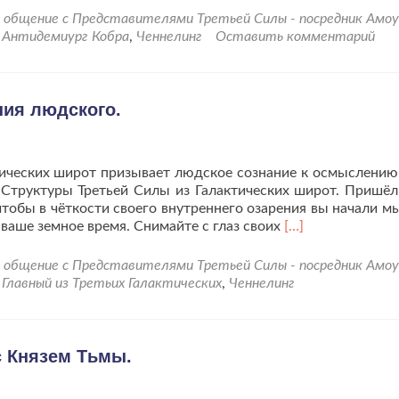
проАнтиДемиург
общение с Представителями Третьей Силы - посредник Амо
Кобра
d
Антидемиург Кобра
,
Ченнелинг
Оставить комментарий
вновь
на
связи.
Примите
ния людского.
сердцем
его
поток.
тических широт призывает людское сознание к осмыслению
 Структуры Третьей Силы из Галактических широт. Пришёл
 чтобы в чёткости своего внутреннего озарения вы начали м
Читать
 ваше земное время. Снимайте с глаз своих
[…]
больше
проЧеннелинг
общение с Представителями Третьей Силы - посредник Амо
о
d
Главный из Третьих Галактических
,
Ченнелинг
важном
для
осознания
людского.
 Князем Тьмы.