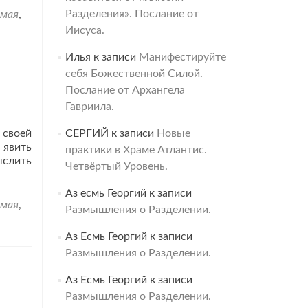
Разделения». Послание от
умая
,
Иисуса.
Илья
к записи
Манифестируйте
себя Божественной Силой.
Послание от Архангела
Гавриила.
 своей
СЕРГИЙ
к записи
Новые
 явить
практики в Храме Атлантис.
ыслить
Четвёртый Уровень.
Аз есмь Георгий
к записи
умая
,
Размышления о Разделении.
Аз Есмь Георгий
к записи
Размышления о Разделении.
Аз Есмь Георгий
к записи
Размышления о Разделении.