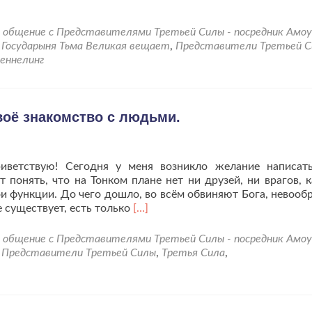
общение с Представителями Третьей Силы - посредник Амо
d
Государыня Тьма Великая вещает
,
Представители Третьей 
еннелинг
оё знакомство с людьми.
риветствую! Сегодня у меня возникло желание написат
понять, что на Тонком плане нет ни друзей, ни врагов, 
ои функции. До чего дошло, во всём обвиняют Бога, невооб
Читать
 существует, есть только
[…]
больше
проТёмные
общение с Представителями Третьей Силы - посредник Амо
Владыки
d
Представители Третьей Силы
,
Третья Сила
,
продолжают
своё
знакомство
с