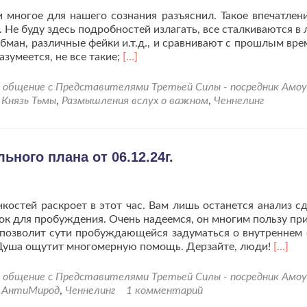
 многое для нашего сознания разъяснил. Такое впечатлени
. Не буду здесь подробностей излагать, все сталкиваются в
бман, различные фейки и.т.д., и сравнивают с прошлым вре
Читать
азумеется, не все такие;
[…]
больше
проМои
общение с Представителями Третьей Силы - посредник Амо
размышления
d
Князь Тьмы
,
Размышления вслух о важном
,
Ченнелинг
и
ченнелинг
с
Князем
ного плана от 06.12.24г.
Тьмы.
остей раскроет в этот час. Вам лишь останется анализ сд
ок для пробуждения. Очень надеемся, он многим пользу при
 позволит сути пробуждающейся задуматься о внутреннем 
Читат
 Душа ощутит многомерную помощь. Дерзайте, люди!
[…]
больш
проЧе
общение с Представителями Третьей Силы - посредник Амо
с
d
АнтиМирод
,
Ченнелинг
1 комментарий
Власт