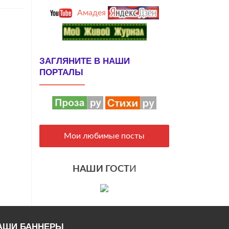
льного
Амадея
24г.
ЗАГЛЯНИТЕ В НАШИ
ПОРТАЛЫ
Мои любимые посты
НАШИ ГОСТ
И
АШИ БАННЕРЫ