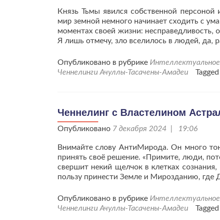
Князь Тьмы явился собственной персоной и
мир земной немного начинает сходить с ума
моментах своей жизни: несправедливость, о
Я лишь отмечу, зло вселилось в людей, да, р
Опубликовано в рубрике
Интеллектуальное 
Ченнелинги Ачуллы-Тасачены-Амадеи
Tagge
Ченнелинг с Властелином Астраль
Опубликовано
7 декабря 2024 | 19:06
Внимайте слову АнтиМирода. Он много тонк
принять своё решение. «Примите, люди, пот
свершит некий щелчок в клетках сознания,
пользу принести Земле и Мирозданию, где
Опубликовано в рубрике
Интеллектуальное 
Ченнелинги Ачуллы-Тасачены-Амадеи
Tagge