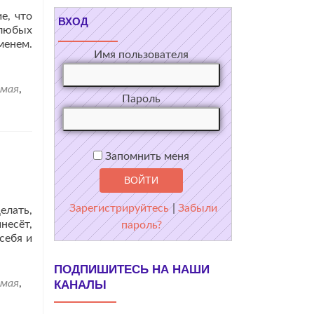
е, что
ВХОД
 любых
менем.
Имя пользователя
умая
,
Пароль
Запомнить меня
Зарегистрируйтесь
|
Забыли
елать,
несёт,
пароль?
себя и
ь
е
ПОДПИШИТЕСЬ НА НАШИ
ннелинг
умая
,
КАНАЛЫ
елином