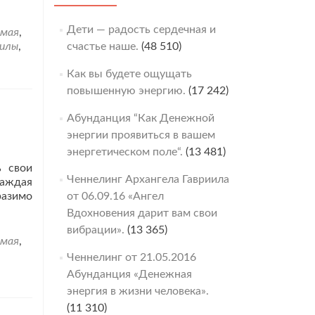
Дети — радость сердечная и
умая
,
Силы
,
счастье наше.
(48 510)
Как вы будете ощущать
повышенную энергию.
(17 242)
Абунданция “Как Денежной
энергии проявиться в вашем
энергетическом поле“.
(13 481)
ь свои
Ченнелинг Архангела Гавриила
каждая
разимо
от 06.09.16 «Ангел
Вдохновения дарит вам свои
вибрации».
(13 365)
умая
,
Ченнелинг от 21.05.2016
Абунданция «Денежная
энергия в жизни человека».
(11 310)