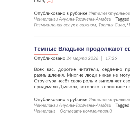
Читать
план,
[…]
больше
проГосударыня
Опубликовано в рубрике
Интеллектуальное 
Тьма
Ченнелинги Ачуллы-Тасачены-Амадеи
Tagge
Великая
Размышления вслух о важном
,
Третья Сила
,
Ч
«О
моменте
земной
жизни
Тёмные Владыки продолжают св
Здесь
Опубликовано
и
24 марта 2026 | 17:26
Сейчас»
Всех вас, дорогие читатели, сердечно п
размышления. Многие люди никак не могут 
Структура несёт свою роль и выполняет св
придумали Дьявола, которого в принципе не
Опубликовано в рубрике
Интеллектуальное 
Ченнелинги Ачуллы-Тасачены-Амадеи
Tagge
Ченнелинг
Оставить комментарий