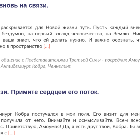
людьми.
вновь на связи.
у раскрывается для Новой жизни путь. Пусть каждый вне
 бездумно, на первый взгляд человечества, на Землю. Ни
а ваша знает, что ей делать нужно. И важно осознать, ч
Читать
ено в пространство
[…]
больше
проВстречайте,
общение с Представителями Третьей Силы - посредник Амо
АнтиДемиург
d
Антидемиург Кобра
,
Ченнелинг
Кобра
вновь
на
связи.
зи. Примите сердцем его поток.
миург Кобра постучался в мои поля. Его визит для ме
олучила от него. Внимайте и осмысливайте. Всем ясн
с. Приветствую, Амоумая! Да, я есть друг твой, Кобра. Ты з
Читать
ия с
[…]
больше