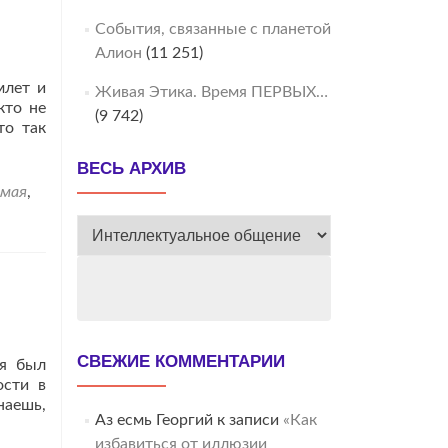
События, связанные с планетой
Алион
(11 251)
млет и
Живая Этика. Время ПЕРВЫХ…
кто не
(9 742)
то так
ВЕСЬ АРХИВ
умая
,
ВЕСЬ
АРХИВ
СВЕЖИЕ КОММЕНТАРИИ
ня был
ости в
наешь,
Аз есмь Георгий
к записи
«Как
избавиться от иллюзии