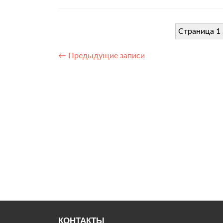
Страница 1 
Навигация
←
Предыдущие записи
по
записям
КОНТАКТЫ