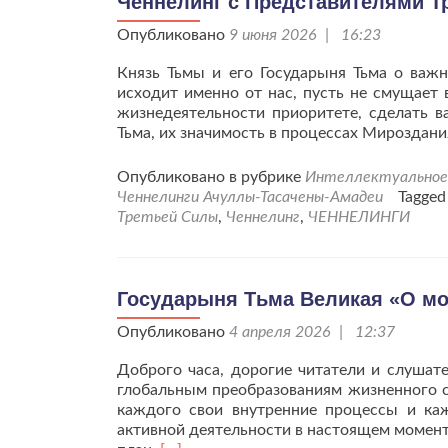
Ченнелинг с Представителями Т
Опубликовано
9 июня 2026 | 16:23
Князь Тьмы и его Государыня Тьма о важн
исходит именно от нас, пусть не смущает 
жизнедеятельности приоритете, сделать в
Тьма, их значимость в процессах Мироздани
Опубликовано в рубрике
Интеллектуальное 
Ченнелинги Ачуллы-Тасачены-Амадеи
Tagge
Третьей Силы
,
Ченнелинг
,
ЧЕННЕЛИНГИ
Государыня Тьма Великая «О мо
Опубликовано
4 апреля 2026 | 12:37
Доброго часа, дорогие читатели и слушат
глобальным преобразованиям жизненного ст
каждого свои внутренние процессы и ка
активной деятельности в настоящем момент