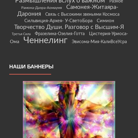
Размышления вслух о важном
Разное
Самонея-Житаяра-
Рамона-Даэра-Аомаумя
Дарония
Связь с Высокими звеньями Космоса
Сильвиция-Архея- У-СветоБора
Симион
Творчество Души. Разговор с Высшим-Я
Цистерия-Уриоса-
Фразелина-Озелия-Готта
Третья Сила
Ченнелинг
Ома
Эвисома-Мия-КалиВсеУсра
НАШИ БАННЕРЫ