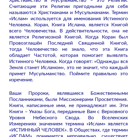
Христианство и Мусульманство – это Религии.
Считающие эти Религии пригодными для себя
называются Христианами и Мусульманами. Термин
«Ислам» используется для именования Истинного
Человека. Коран, Книга Ислама, является Книгой
всего Человечества. В действительности, она не
является Религиозной Книгой. Когда Коран был
Провозглашён Последней Священной Книгой,
тогда Человечество не знало, что эта Книга
обладает Частотой, которая помогает выявлять
Истинного Человека. Когда говорят: «Однажды вся
Земля станет Исламом», это не значит, что каждый
примет Мусульманство. Поймите правильно это
изречение.
Ваши Пророки, являвшиеся Божественными
Посланниками, были Миссионерами Просветления.
Книги, написанные ими, не принадлежат им. Эти
Книги – Указы Бога, переданные Вам с Верховного
Уровня Небесного Свода. Во Вселенских
Измерениях значением термина «Ислам» является
«ИСТИННЫЙ ЧЕЛОВЕК». В Обществах, где термин
«ИСЛАМ» понимается неправильно, существует