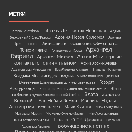
МЕТКИ
Taheeas-Лествиция Небесная
Rimma Pesotskaya
Адама-
Адония-Невея-Соломея
Азулия-
Верховный Жрец Телоса
Грея-Понесея
Активации и Посвящения. Обучение на
Архангел
Тонком плане.
Антидемиург Кобра
Гавриил
Архив-Мои первые
Архангел Михаил
контакты с Тонким планом
Архив Хроник Акаши
Архитекторы Мироздания
ВераЛюдома-Анунция
Владыка Илларион
Владыка Мельхиседек
Владыки Тонкого плана извещают нам
Говорят
Внеземные Цивилизации для человечества
Арктурианцы
Жизнь
Единение Мироздания для Новой Земли
Злата
Золотой
на Земле в лучах Божественной Любви
Велисий — Бог Неба и Земли
Ивелина-Наджа-
Афоморзия
Майк Куинси
Исти-Танзиля
Мария Магдалина
Матушка Мария
Мы-Арктурианцы.
Милузина-Энигма-Илания
Наши технологии вам.
Наталья - СССР - Даэманта
Послания
Пробуждение к истине
Архангела Гавриила