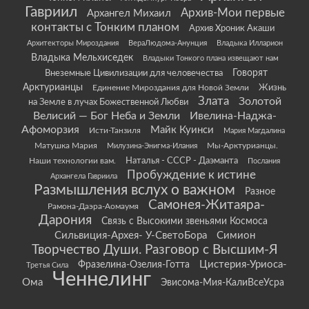
Гавриил
Архив-Мои первые
Архангел Михаил
контакты с Тонким планом
Архив Хроник Акаши
Архитекторы Мироздания
ВераЛюдома-Анунция
Владыка Илларион
Владыка Мельхиседек
Владыки Тонкого плана извещают нам
Говорят
Внеземные Цивилизации для человечества
Арктурианцы
Жизнь
Единение Мироздания для Новой Земли
Злата
Золотой
на Земле в лучах Божественной Любви
Велисий — Бог Неба и Земли
Ивелина-Наджа-
Афоморзия
Майк Куинси
Исти-Танзиля
Мария Магдалина
Матушка Мария
Мы-Арктурианцы.
Милузина-Энигма-Илания
Наши технологии вам.
Наталья - СССР - Даэманта
Послания
Пробуждение к истине
Архангела Гавриила
Размышления вслух о важном
Разное
Самонея-Житаяра-
Рамона-Даэра-Аомаумя
Дарония
Связь с Высокими звеньями Космоса
Сильвиция-Архея- У-СветоБора
Симион
Творчество Души. Разговор с Высшим-Я
Цистерия-Уриоса-
Фразелина-Озелия-Готта
Третья Сила
Ченнелинг
Ома
Эвисома-Мия-КалиВсеУсра