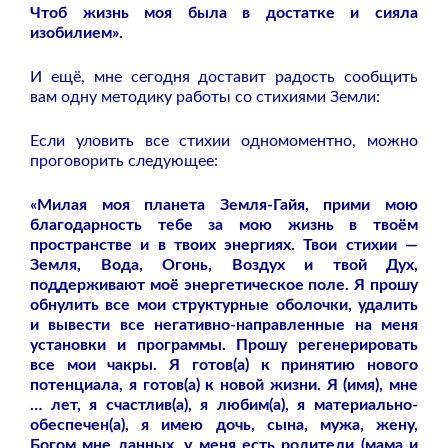
Чтоб жизнь моя была в достатке и сияла
изобилием».
И ещё, мне сегодня доставит радость сообщить
вам одну методику работы со стихиями Земли:
Если уловить все стихии одномоментно, можно
проговорить следующее:
«Милая моя планета Земля-Гайя, прими мою
благодарность тебе за мою жизнь в твоём
пространстве и в твоих энергиях. Твои стихии —
Земля, Вода, Огонь, Воздух и твой Дух,
поддерживают моё энергетическое поле. Я прошу
обнулить все мои структурные оболочки, удалить
и вывести все негативно-направленные на меня
установки и программы. Прошу регенерировать
все мои чакры. Я готов(а) к принятию нового
потенциала, я готов(а) к новой жизни. Я (имя), мне
… лет, я счастлив(а), я любим(а), я материально-
обеспечен(а), я имею дочь, сына, мужа, жену,
Богом мне данных, у меня есть родители (мама и