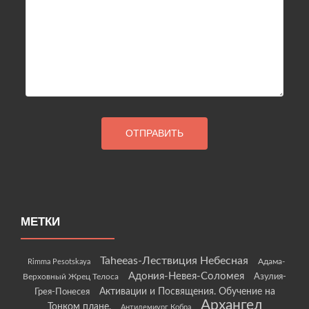
МЕТКИ
Taheeas-Лествиция Небесная
Rimma Pesotskaya
Адама-
Адония-Невея-Соломея
Азулия-
Верховный Жрец Телоса
Грея-Понесея
Активации и Посвящения. Обучение на
Архангел
Тонком плане.
Антидемиург Кобра