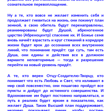
сознательное перевоплощение.
Ну а те, кто вовсе не желает изменить себя и
продолжает гневиться на жизнь, они покинут план
земной, в свою обитель будут перенаправлены,
реанимированы будут Душой, абреногенное
царство (Абреноцентр) спасение их. И Божье семя
вновь начнёт взрастать и круг стяжаний в коридоре
жизни будет ярок до осознания всех внутренних
линий, что понимание придёт: где суть, там есть
Душа, они едины и действия все в должном
варианте неповторимые — тогда и разрешение
перейти на новый уровень придёт.
А те, кто верен Отцу-Создателю-Творцу, кто
понимает что есть Любовь и Свет, что изливают в
мир свой повсеместно, они пошагово пройдут все
пункты и дойдут до истинного совершенства. И
Вдохновение им будет постоянно направляться, и
путь в реалиях будет ярким в показателях, как
желает Душа. Таких Высший план поддерживает,
незримо показывает линии, чтобы достичь