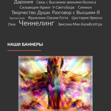
Дарония
Связь с Высокими звеньями Космоса
Сильвиция-Архея- У-СветоБора
Симион
Творчество Души. Разговор с Высшим-Я
Цистерия-Уриоса-
Фразелина-Озелия-Готта
Третья Сила
Ченнелинг
Ома
Эвисома-Мия-КалиВсеУсра
НАШИ БАННЕРЫ