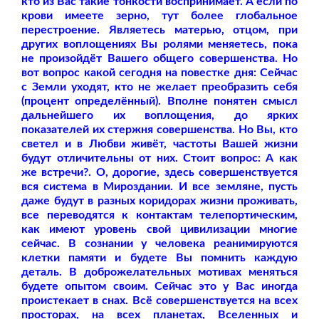
кто из Вас такие тонкости воспринимает. А если по
крови имеете зерно, тут более глобальное
перестроение. Являетесь матерью, отцом, при
других воплощениях Вы ролями меняетесь, пока
не произойдёт Вашего общего совершенства. Но
вот вопрос какой сегодня на повестке дня: Сейчас
с Земли уходят, кто не желает преобразить себя
(процент определённый). Вполне понятен смысл
дальнейшего их воплощения, до ярких
показателей их стержня совершенства. Но Вы, кто
светел и в Любви живёт, частоты Вашей жизни
будут отличительны от них. Стоит вопрос: А как
же встречи?. О, дорогие, здесь совершенствуется
вся система в Мироздании. И все земляне, пусть
даже будут в разных коридорах жизни проживать,
все переводятся к контактам телепортическим,
как имеют уровень свой цивилизации многие
сейчас. В сознании у человека реанимируются
клетки памяти и будете Вы помнить каждую
деталь. В доброжелательных мотивах меняться
будете опытом своим. Сейчас это у Вас иногда
проистекает в снах. Всё совершенствуется на всех
просторах, на всех планетах, Вселенных и