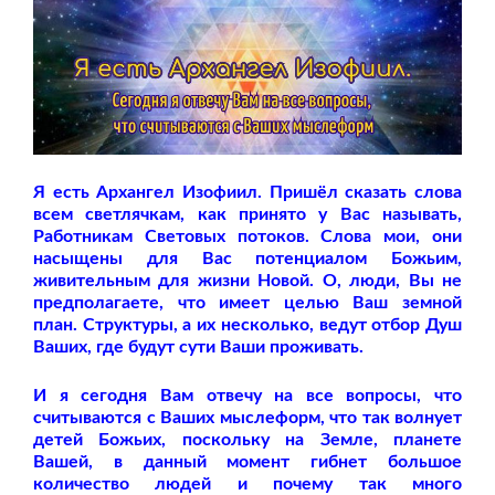
Я есть Архангел Изофиил. Пришёл сказать слова
всем светлячкам, как принято у Вас называть,
Работникам Световых потоков. Слова мои, они
насыщены для Вас потенциалом Божьим,
живительным для жизни Новой. О, люди, Вы не
предполагаете, что имеет целью Ваш земной
план. Структуры, а их несколько, ведут отбор Душ
Ваших, где будут сути Ваши проживать.
И я сегодня Вам отвечу на все вопросы, что
считываются с Ваших мыслеформ, что так волнует
детей Божьих, поскольку на Земле, планете
Вашей, в данный момент гибнет большое
количество людей и почему так много