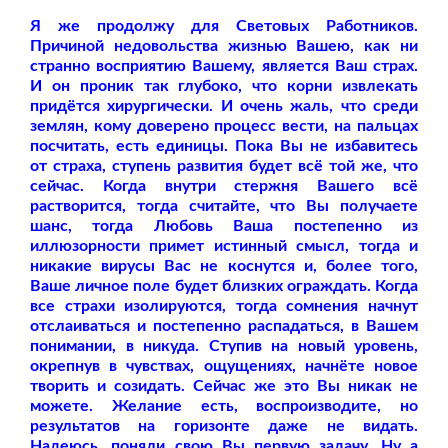
Я же продолжу для Световых Работников.
Причиной недовольства жизнью Вашею, как ни
странно восприятию Вашему, является Ваш страх.
И он проник так глубоко, что корни извлекать
придётся хирургически. И очень жаль, что среди
землян, кому доверено процесс вести, на пальцах
посчитать, есть единицы. Пока Вы не избавитесь
от страха, ступень развития будет всё той же, что
сейчас. Когда внутри стержня Вашего всё
растворится, тогда считайте, что Вы получаете
шанс, тогда Любовь Ваша постепенно из
иллюзорности примет истинный смысл, тогда и
никакие вирусы Вас не коснутся и, более того,
Ваше личное поле будет близких ограждать. Когда
все страхи изолируются, тогда сомнения начнут
отслаиваться и постепенно распадаться, в Вашем
понимании, в никуда. Ступив на новый уровень,
окрепнув в чувствах, ощущениях, начнёте новое
творить и созидать. Сейчас же это Вы никак не
можете. Желание есть, воспроизводите, но
результатов на горизонте даже не видать.
Надеюсь, поняли свою Вы первую задачу. Ну а