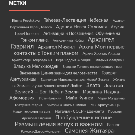
МЕТКИ
Taheeas-Лествиция Небесная
Rimma Pesotskaya
Адама-
Адония-Невея-Соломея
Азулия-
Верховный Жрец Телоса
Грея-Понесея
Активации и Посвящения. Обучение на
Архангел
Тонком плане.
Антидемиург Кобра
Гавриил
Архив-Мои первые
Архангел Михаил
контакты с Тонким планом
Архив Хроник Акаши
Архитекторы Мироздания
ВераЛюдома-Анунция
Владыка Илларион
Владыка Мельхиседек
Владыки Тонкого плана извещают нам
Говорят
Внеземные Цивилизации для человечества
Арктурианцы
Жизнь
Единение Мироздания для Новой Земли
Злата
Золотой
на Земле в лучах Божественной Любви
Велисий — Бог Неба и Земли
Ивелина-Наджа-
Афоморзия
Майк Куинси
Исти-Танзиля
Мария Магдалина
Матушка Мария
Мы-Арктурианцы.
Милузина-Энигма-Илания
Наши технологии вам.
Наталья - СССР - Даэманта
Послания
Пробуждение к истине
Архангела Гавриила
Размышления вслух о важном
Разное
Самонея-Житаяра-
Рамона-Даэра-Аомаумя