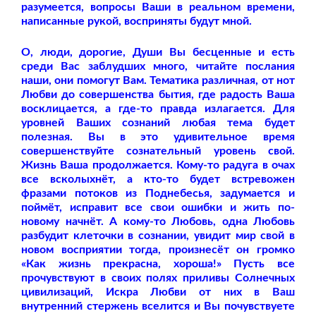
разумеется, вопросы Ваши в реальном времени,
написанные рукой, восприняты будут мной.
О, люди, дорогие, Души Вы бесценные и есть
среди Вас заблудших много, читайте послания
наши, они помогут Вам. Тематика различная, от нот
Любви до совершенства бытия, где радость Ваша
восклицается, а где-то правда излагается. Для
уровней Ваших сознаний любая тема будет
полезная. Вы в это удивительное время
совершенствуйте сознательный уровень свой.
Жизнь Ваша продолжается. Кому-то радуга в очах
все всколыхнёт, а кто-то будет встревожен
фразами потоков из Поднебесья, задумается и
поймёт, исправит все свои ошибки и жить по-
новому начнёт. А кому-то Любовь, одна Любовь
разбудит клеточки в сознании, увидит мир свой в
новом восприятии тогда, произнесёт он громко
«Как жизнь прекрасна, хороша!» Пусть все
прочувствуют в своих полях приливы Солнечных
цивилизаций, Искра Любви от них в Ваш
внутренний стержень вселится и Вы почувствуете