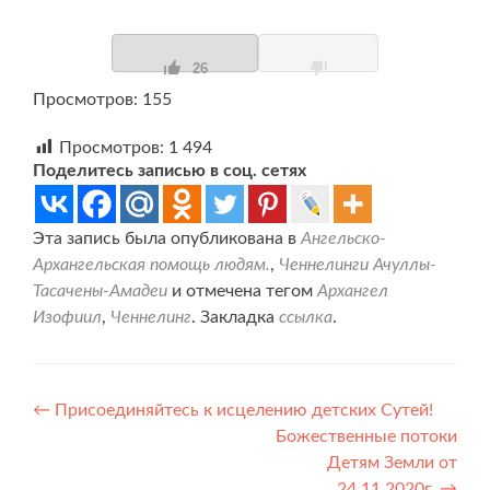
26
Просмотров: 155
Просмотров:
1 494
Поделитесь записью в соц. сетях
Эта запись была опубликована в
Ангельско-
Архангельская помощь людям.
,
Ченнелинги Ачуллы-
Тасачены-Амадеи
и отмечена тегом
Архангел
Изофиил
,
Ченнелинг
. Закладка
ссылка
.
Навигация
←
Присоединяйтесь к исцелению детских Сутей!
Божественные потоки
по
Детям Земли от
24.11.2020г.
→