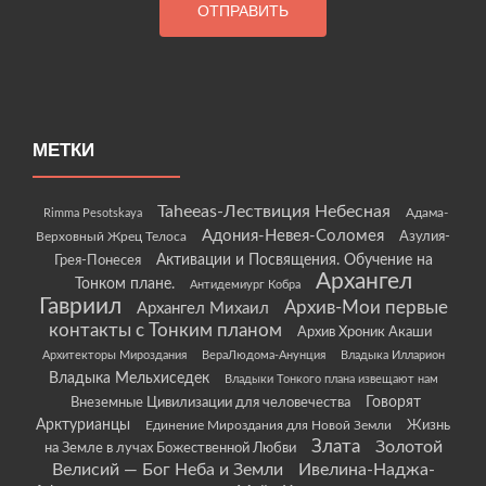
МЕТКИ
Taheeas-Лествиция Небесная
Rimma Pesotskaya
Адама-
Адония-Невея-Соломея
Азулия-
Верховный Жрец Телоса
Грея-Понесея
Активации и Посвящения. Обучение на
Архангел
Тонком плане.
Антидемиург Кобра
Гавриил
Архив-Мои первые
Архангел Михаил
контакты с Тонким планом
Архив Хроник Акаши
Архитекторы Мироздания
ВераЛюдома-Анунция
Владыка Илларион
Владыка Мельхиседек
Владыки Тонкого плана извещают нам
Говорят
Внеземные Цивилизации для человечества
Арктурианцы
Жизнь
Единение Мироздания для Новой Земли
Злата
Золотой
на Земле в лучах Божественной Любви
Велисий — Бог Неба и Земли
Ивелина-Наджа-