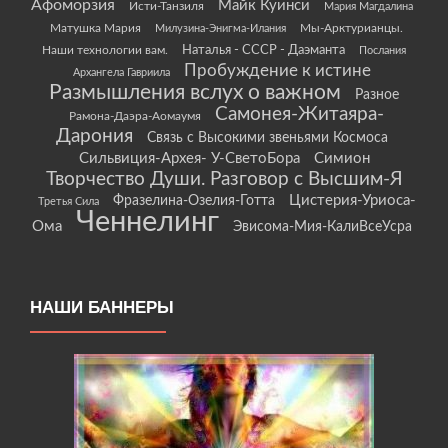
Афоморзия
Майк Куинси
Исти-Танзиля
Мария Магдалина
Матушка Мария
Мы-Арктурианцы.
Милузина-Энигма-Илания
Наши технологии вам.
Наталья - СССР - Даэманта
Послания
Пробуждение к истине
Архангела Гавриила
Размышления вслух о важном
Разное
Самонея-Житаяра-
Рамона-Даэра-Аомаумя
Дарония
Связь с Высокими звеньями Космоса
Сильвиция-Архея- У-СветоБора
Симион
Творчество Души. Разговор с Высшим-Я
Цистерия-Уриоса-
Фразелина-Озелия-Готта
Третья Сила
Ченнелинг
Ома
Эвисома-Мия-КалиВсеУсра
НАШИ БАННЕРЫ