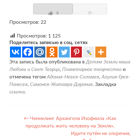
9
Просмотров: 22
Просмотров:
1 125
Поделитесь записью в соц. сетях
Эта запись была опубликована в
Детям Земли наша
Любовь и Свет Творца
,
Планетарное творчество
и
отмечена тегом
Адония-Невея-Соломея
,
Азулия-Грея-
Понесея
,
Самонея-Житаяра-Дарония
. Закладка
ссылка
.
Навигация
←
Ченнелинг Архангела Изофиила «Как
продолжать жить человеку на Земле».
по
Идите путём не злоречия,