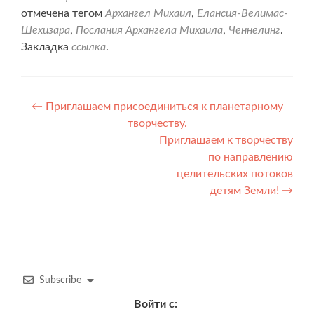
отмечена тегом
Архангел Михаил
,
Елансия-Велимас-
Шехизара
,
Послания Архангела Михаила
,
Ченнелинг
.
Закладка
ссылка
.
Навигация
←
Приглашаем присоединиться к планетарному
творчеству.
по
Приглашаем к творчеству
записям
по направлению
целительских потоков
детям Земли!
→
Subscribe
Войти с: