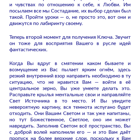
и чувствах по отношению к себе, к Любви. Им
посылаем все мы Состадание, их выбор сделан был
такой. Пройти уроки — о, не просто это, вот они и
движутся по лабиринту своему.
Теперь второй момент для получения Ключа. Звучит
он тоже для восприятия Вашего в русле идей
фантастических.
Когда Вы вдруг в смятении каком бываете и
возмущение из Вас пылает ярким огнём, здесь
резкий внутренний взор направить необходимо в ту
ситуацию, что не нравится Вам — войти в её
центральное зерно, Вы уже умеете делать это.
Расправьте крылья ментальные свои и направляйте
Свет Источника в то место. И Вы увидите
невероятную картину, вся темнота испугано будет
отходить. Они Вашим Светом и так уже напитаны,
но тут Божественное, Светлое, оно им может
навредить. Заполнив Светом всё пространство, Вы
с доброй волей наполнили его — и это Вам даёт
пропуск на более верхние слои, поскольку к Вам