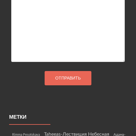
МЕТКИ
Taheeas-Лествиция Небесная
Rimma Pesotskaya
Адама-