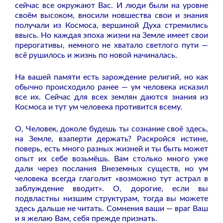
сейчас все окружают Вас. И люди были на уровне
своём высоком, вносили новшества свои и знания
получали из Космоса, вершиной Духа стремились
ввысь. Но каждая эпоха жизни на Земле имеет свои
прерогативы, немного не хватало светлого пути —
всё рушилось и жизнь по новой начиналась.
На вашей памяти есть зарождение религий, но как
обычно происходило ранее — ум человека исказил
все их. Сейчас для всех землян даются знания из
Космоса и тут ум человека противится всему.
О, Человек, доколе будешь ты сознание своё здесь,
на Земле, взаперти держать? Раскройся истине,
поверь, есть много разных жизней и ты быть может
опыт их себе возьмёшь. Вам столько много уже
дали через послания Внеземных существ, но ум
человека всегда глаголит «возможно тут астрал в
заблуждение вводит». О, дорогие, если вы
подвластны низшим структурам, тогда вы можете
здесь дальше не читать. Сомнения ваши — враг Ваш
и я желаю Вам, себя прежде признать.