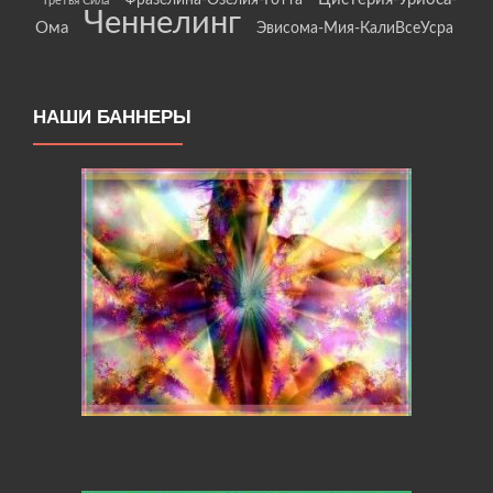
Фразелина-Озелия-Готта
Третья Сила
Ченнелинг
Ома
Эвисома-Мия-КалиВсеУсра
НАШИ БАННЕРЫ