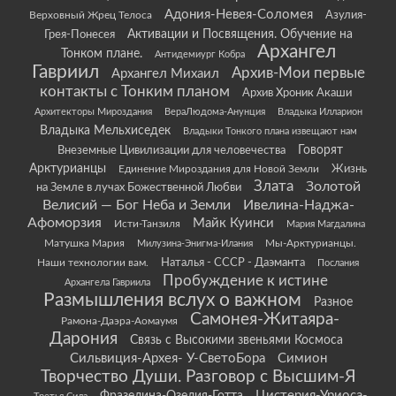
Адония-Невея-Соломея
Азулия-
Верховный Жрец Телоса
Грея-Понесея
Активации и Посвящения. Обучение на
Архангел
Тонком плане.
Антидемиург Кобра
Гавриил
Архив-Мои первые
Архангел Михаил
контакты с Тонким планом
Архив Хроник Акаши
Архитекторы Мироздания
ВераЛюдома-Анунция
Владыка Илларион
Владыка Мельхиседек
Владыки Тонкого плана извещают нам
Говорят
Внеземные Цивилизации для человечества
Арктурианцы
Жизнь
Единение Мироздания для Новой Земли
Злата
Золотой
на Земле в лучах Божественной Любви
Велисий — Бог Неба и Земли
Ивелина-Наджа-
Афоморзия
Майк Куинси
Исти-Танзиля
Мария Магдалина
Матушка Мария
Мы-Арктурианцы.
Милузина-Энигма-Илания
Наши технологии вам.
Наталья - СССР - Даэманта
Послания
Пробуждение к истине
Архангела Гавриила
Размышления вслух о важном
Разное
Самонея-Житаяра-
Рамона-Даэра-Аомаумя
Дарония
Связь с Высокими звеньями Космоса
Сильвиция-Архея- У-СветоБора
Симион
Творчество Души. Разговор с Высшим-Я
Цистерия-Уриоса-