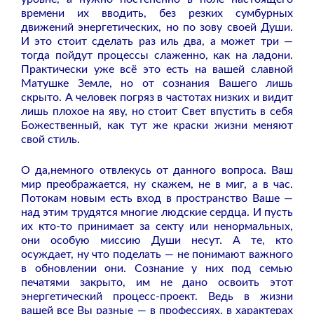
времени их вводить, без резких сумбурных
движений энергетических, но по зову своей Души.
И это стоит сделать раз иль два, а может три —
тогда пойдут процессы слаженно, как на ладони.
Практически уже всё это есть на вашей славной
Матушке Земле, но от сознания Вашего лишь
скрыто. А человек погряз в частотах низких и видит
лишь плохое на яву, но стоит Свет впустить в себя
Божественный, как тут же краски жизни меняют
свой стиль.
О да,немного отвлекусь от данного вопроса. Ваш
мир преображается, ну скажем, не в миг, а в час.
Потокам новым есть вход в пространство Ваше —
над этим трудятся многие людские сердца. И пусть
их кто-то принимает за секту или ненормальных,
они особую миссию Души несут. А те, кто
осуждает, ну что поделать — не понимают важного
в обновлении они. Сознание у них под семью
печатями закрыто, им не дано освоить этот
энергетический процесс-проект. Ведь в жизни
вашей все Вы разные — в профессиях, в характерах