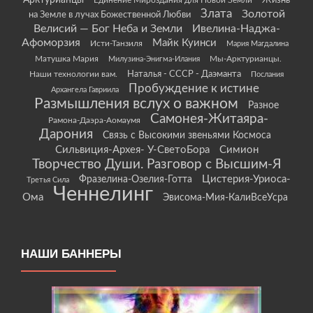
Арктурианцы
Жизнь
Единение Мироздания для Новой Земли
Злата
Золотой
на Земле в лучах Божественной Любви
Велисий — Бог Неба и Земли
Ивелина-Наджа-
Афоморзия
Майк Куинси
Исти-Танзиля
Мария Магдалина
Матушка Мария
Мы-Арктурианцы.
Милузина-Энигма-Илания
Наши технологии вам.
Наталья - СССР - Даэманта
Послания
Пробуждение к истине
Архангела Гавриила
Размышления вслух о важном
Разное
Самонея-Житаяра-
Рамона-Даэра-Аомаумя
Дарония
Связь с Высокими звеньями Космоса
Сильвиция-Архея- У-СветоБора
Симион
Творчество Души. Разговор с Высшим-Я
Цистерия-Уриоса-
Фразелина-Озелия-Готта
Третья Сила
Ченнелинг
Ома
Эвисома-Мия-КалиВсеУсра
НАШИ БАННЕРЫ