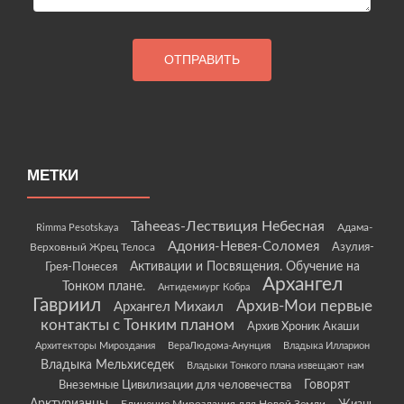
МЕТКИ
Taheeas-Лествиция Небесная
Rimma Pesotskaya
Адама-
Адония-Невея-Соломея
Азулия-
Верховный Жрец Телоса
Грея-Понесея
Активации и Посвящения. Обучение на
Архангел
Тонком плане.
Антидемиург Кобра
Гавриил
Архив-Мои первые
Архангел Михаил
контакты с Тонким планом
Архив Хроник Акаши
Архитекторы Мироздания
ВераЛюдома-Анунция
Владыка Илларион
Владыка Мельхиседек
Владыки Тонкого плана извещают нам
Говорят
Внеземные Цивилизации для человечества