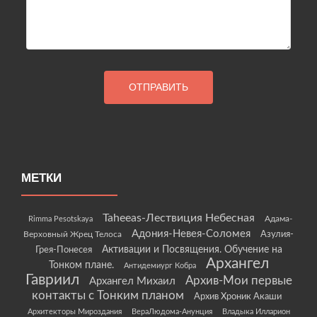
МЕТКИ
Taheeas-Лествиция Небесная
Rimma Pesotskaya
Адама-
Адония-Невея-Соломея
Азулия-
Верховный Жрец Телоса
Грея-Понесея
Активации и Посвящения. Обучение на
Архангел
Тонком плане.
Антидемиург Кобра
Гавриил
Архив-Мои первые
Архангел Михаил
контакты с Тонким планом
Архив Хроник Акаши
Архитекторы Мироздания
ВераЛюдома-Анунция
Владыка Илларион