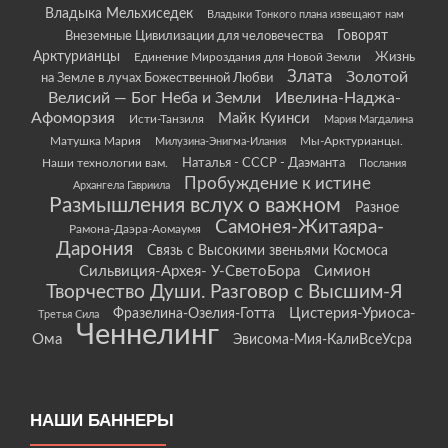
Владыка Мельхиседек
Владыки Тонкого плана извещают нам
Говорят
Внеземные Цивилизации для человечества
Арктурианцы
Жизнь
Единение Мироздания для Новой Земли
Злата
Золотой
на Земле в лучах Божественной Любви
Велисий — Бог Неба и Земли
Ивелина-Наджа-
Афоморзия
Майк Куинси
Исти-Танзиля
Мария Магдалина
Матушка Мария
Мы-Арктурианцы.
Милузина-Энигма-Илания
Наши технологии вам.
Наталья - СССР - Даэманта
Послания
Пробуждение к истине
Архангела Гавриила
Размышления вслух о важном
Разное
Самонея-Житаяра-
Рамона-Даэра-Аомаумя
Дарония
Связь с Высокими звеньями Космоса
Сильвиция-Архея- У-СветоБора
Симион
Творчество Души. Разговор с Высшим-Я
Цистерия-Уриоса-
Фразелина-Озелия-Готта
Третья Сила
Ченнелинг
Ома
Эвисома-Мия-КалиВсеУсра
НАШИ БАННЕРЫ