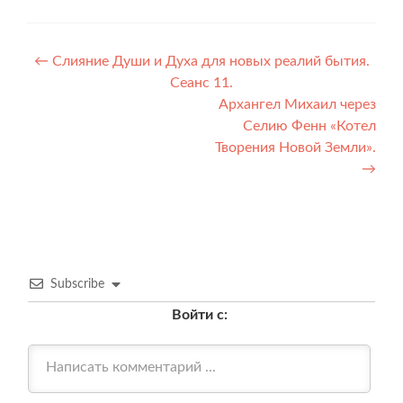
Навигация
←
Слияние Души и Духа для новых реалий бытия.
Сеанс 11.
по
Архангел Михаил через
записям
Селию Фенн «Котел
Творения Новой Земли».
→
Subscribe
Войти с: