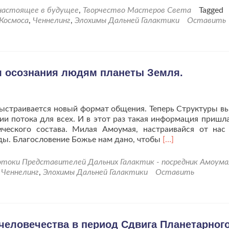
проОсознание
 настоящее в будущее
,
Творчество Мастеров Света
Tagged
в
 Космоса
,
Ченнелинг
,
Элохимы Дальней Галактики
Оставить
пути
есть
необходимость
для
продолжения
я осознания людям планеты Земля.
жизни.
, выстраивается новый формат общения. Теперь Структуры в
ии потока для всех. И в этот раз такая информация пришл
ического состава. Милая Амоумая, настраивайся от нас
Читать
ды. Благословение Божье нам дано, чтобы
[…]
больше
проЭлохимы
токи Представителей Дальних Галактик - посредник Амоума
Дальней
d
Ченнелинг
,
Элохимы Дальней Галактики
Оставить
Галактики
для
осознания
людям
планеты
человечества в период Сдвига Планетарного