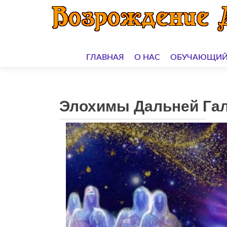
Перейти
к
ГЛАВНАЯ
О НАС
ОБУЧАЮЩИЙ
содержимому
Элохимы Дальней Гал