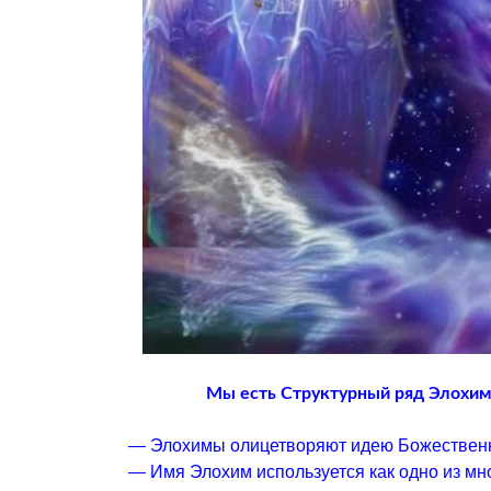
Мы есть Структурный ряд Элохимо
— Элохимы олицетворяют идею Божественн
— Имя Элохим используется как одно из мн