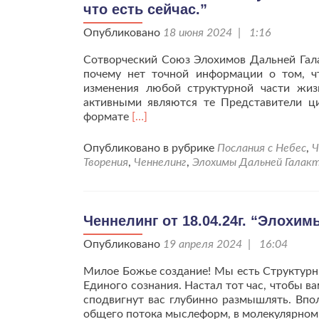
что есть сейчас.”
Опубликовано
18 июня 2024 | 1:16
Сотворческий Союз Элохимов Дальней Гал
почему нет точной информации о том, ч
изменения любой структурной части жизн
активными являются те Представители ци
Читать
формате
[…]
больше
проЧеннелинг
Опубликовано в рубрике
Послания с Небес
,
Ч
“О
Творения
,
Ченнелинг
,
Элохимы Дальней Галак
важности
участия
человечества
в
Ченнелинг от 18.04.24г. “Элохи
период
Опубликовано
Сдвига
19 апреля 2024 | 16:04
Планетарного,
Милое Божье создание! Мы есть Структурны
что
Единого сознания. Настал тот час, чтобы 
есть
сподвигнут вас глубинно размышлять. Впол
сейчас.”
общего потока мыслеформ, в молекулярном