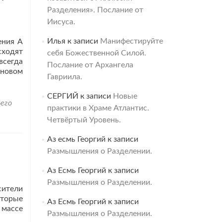
Разделения». Послание от
Иисуса.
Илья
к записи
Манифестируйте
ения А
сходят
себя Божественной Силой.
всегда
Послание от Архангела
 новом
Гавриила.
СЕРГИЙ
к записи
Новые
его
практики в Храме Атлантис.
Четвёртый Уровень.
Аз есмь Георгий
к записи
Размышления о Разделении.
Аз Есмь Георгий
к записи
Размышления о Разделении.
сители
оторые
Аз Есмь Георгий
к записи
 массе
Размышления о Разделении.