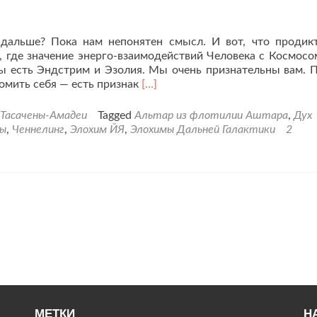
землян.
дальше? Пока нам непонятен смысл. И вот, что продик
, где значение энерго-взаимодействий Человека с Космосо
Мы есть Эндстрим и Эзолия. Мы очень признательны вам. 
Читать
ломить себя — есть признак
[…]
больше
проНа
-Тасачены-Амадеи
Tagged
Альтар из флотилии Аштара
,
Дух
Земле
лы
,
Ченнелинг
,
Элохим ЙЯ
,
Элохимы Дальней Галактики
2
открыт
Новый
Портал
космического
значения.
МЕТКИ
Н