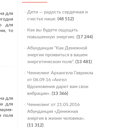
Дети — радость сердечная и
на для
счастье наше.
(48 512)
годня
го для
Как вы будете ощущать
ми, то
повышенную энергию.
(17 244)
Абунданция “Как Денежной
энергии проявиться в вашем
энергетическом поле“.
(13 481)
Ченнелинг Архангела Гавриила
от 06.09.16 «Ангел
Вдохновения дарит вам свои
вибрации».
(13 366)
на для
ма для
Ченнелинг от 21.05.2016
маумя-
Абунданция «Денежная
и поля
энергия в жизни человека».
(11 312)