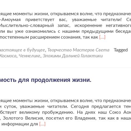
ящие моменты жизни, открываемся волне, что предназначе
-Амоумая приветствует вас, уважаемые читатели! Се
ыслительно-словарный запас, искоренение негативно
сли вы уже ознакомились с нашими предыдущими беседа
Читать
 постепенным расширением сознания, так как
[…]
больше
проКак
 настоящее в будущее
,
Творчество Мастеров Света
Tagged
мыслеформы
 Космоса
,
Ченнелинг
,
Элохимы Дальней Галактики
меняют
уровень
жизни
на
имость для продолжения жизни.
Земле.
ящие моменты жизни, открываемся волне, что предназначе
и суток, уважаемые читатели. Сегодня предлагается те
обствует великому пробуждению. На днях наш Союз Ао
 Золотого Велисия, посетил его Владения, так как в наш
Читать
й информации для
[…]
больше