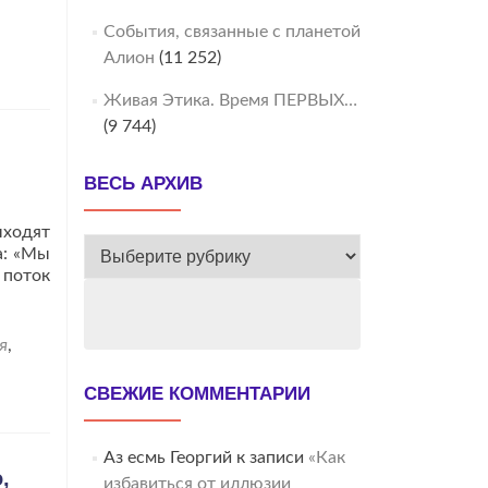
События, связанные с планетой
Алион
(11 252)
Живая Этика. Время ПЕРВЫХ…
(9 744)
ВЕСЬ АРХИВ
ыходят
ВЕСЬ
а: «Мы
АРХИВ
 поток
я
,
СВЕЖИЕ КОММЕНТАРИИ
Аз есмь Георгий
к записи
«Как
,
избавиться от иллюзии