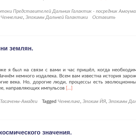
больше
проЧеннелинг
токи Представителей Дальних Галактик - посредник Амоума
от
d
Ченнелинг
,
Элохимы Дальней Галактики
Оставить
18.04.24г.
“Элохимы
Галактики
для
земного
ни землян.
поля
жизни”
же я был на связи с вами и час пришёл, когда необходи
ачнём немного издалека. Всем вам известна история заро
огие века. Но, дорогие люди, процессы есть эволюционны
Читать
ее, направляющих импульсов
[…]
больше
проЭлохим
-Тасачены-Амадеи
Tagged
Ченнелинг
,
Элохим ЙЯ
,
Элохимы Да
ЙЯ
для
нового
этапа
жизни
космического значения.