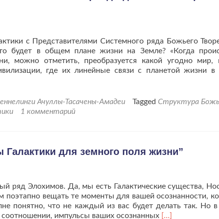
Земля.
актики с Представителями Системного ряда Божьего Твор
то будет в общем плане жизни на Земле? «Когда прои
и, можно отметить, преобразуется какой угодно мир, 
вилизации, где их линейные связи с планетой жизни в
еннелинги Ачуллы-Тасачены-Амадеи
Tagged
Структура Божь
тики
1 комментарий
мы Галактики для земного поля жизни”
й ряд Элохимов. Да, мы есть Галактические существа, Но
вам поэтапно вещать те моменты для вашей осознанности, к
не понятно, что не каждый из вас будет делать так. Но в
Читать
 соотношении, импульсы ваших осознанных
[…]