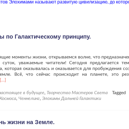
тов Элохимами называют развитую цивилизацию, до котор
 по Галактическому принципу.
ящие моменты жизни, открываемся волне, что предназначе
 суток, уважаемые читатели! Сегодня предлагается те
, которая оказывалась и оказывается для пробуждения со
мле. Всё, что сейчас происходит на планете, это рез
Читать
[…]
больше
проТрансформация
 настоящее в будущее
,
Творчество Мастеров Света
Tagged
жизненной
 Космоса
,
Ченнелинг
,
Элохимы Дальней Галактики
волны
по
Галактическому
принципу.
ь жизни на Земле.