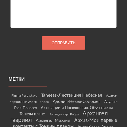
МЕТКИ
Taheeas-Лествиция Небесная
Rimma Pesotskaya
Адама-
Адония-Невея-Соломея
Азулия-
Верховный Жрец Телоса
Грея-Понесея
Активации и Посвящения. Обучение на
Архангел
Тонком плане.
Антидемиург Кобра
Гавриил
Архив-Мои первые
Архангел Михаил
контакты с Тонким планом
Архив Хроник Акаши