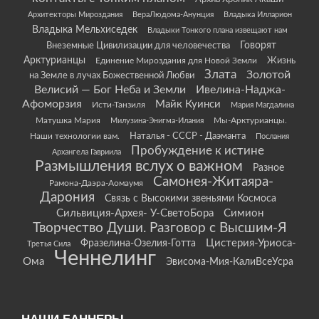
Архитекторы Мироздания
ВераЛюдома-Анунция
Владыка Илларион
Владыка Мельхиседек
Владыки Тонкого плана извещают нам
Говорят
Внеземные Цивилизации для человечества
Арктурианцы
Жизнь
Единение Мироздания для Новой Земли
Злата
Золотой
на Земле в лучах Божественной Любви
Велисий — Бог Неба и Земли
Ивелина-Наджа-
Афоморзия
Майк Куинси
Исти-Танзиля
Мария Магдалина
Матушка Мария
Мы-Арктурианцы.
Милузина-Энигма-Илания
Наши технологии вам.
Наталья - СССР - Даэманта
Послания
Пробуждение к истине
Архангела Гавриила
Размышления вслух о важном
Разное
Самонея-Житаяра-
Рамона-Даэра-Аомаумя
Дарония
Связь с Высокими звеньями Космоса
Сильвиция-Архея- У-СветоБора
Симион
Творчество Души. Разговор с Высшим-Я
Цистерия-Уриоса-
Фразелина-Озелия-Готта
Третья Сила
Ченнелинг
Ома
Эвисома-Мия-КалиВсеУсра