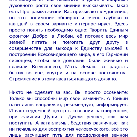
духовного роста своё мнение высказывать. Такая
есть Программа жизни. Вас призывают к Единению,
но это понимание обширно и очень глубоко и
каждый в своём варианте интерпретирует. Здесь
просто понять необходимо одно: Творить Единым
фронтом Добро, в Любви, её потоках весь мир
земной питать и помогать друг другу в
совершенстве для выхода к Единству мыслей в
построении Всесозидающего мира, в его Гармонии
сияющем, чтобы все довольны были жизнью и
славили Всевышнего, Мать Землю за радость
бытия во вне, внутри и на основе постоянства.
Стремление к этому касаться каждого должно.
Никто не сделает за вас. Вы просто осознайте:
Только вы способны мир свой изменить. А Тонкий
план лишь направляет, рекомендует, информирует.
И ваш сердечный центр в сознании расширенном,
при слиянии Души с Духом решает, как вам
поступить. А катаклизмы, бедствия различные, как
ни печально для восприятия человеческого, всё это
лишь расчищает путь для продолжения земной