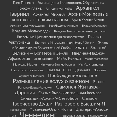
Грея-Понесея
Активации и Посвящения. Обучение на
Архангел
Тонком плане.
Антидемиург Кобра
Гавриил
Архив-Мои первые
Архангел Михаил
контакты с Тонким планом
Архив Хроник Акаши
Архитекторы Мироздания
ВераЛюдома-Анунция
Владыка Илларион
Владыка Мельхиседек
Владыки Тонкого плана извещают нам
Говорят
Внеземные Цивилизации для человечества
Арктурианцы
Жизнь
Единение Мироздания для Новой Земли
Злата
Золотой
на Земле в лучах Божественной Любви
Велисий — Бог Неба и Земли
Ивелина-Наджа-
Афоморзия
Майк Куинси
Исти-Танзиля
Мария Магдалина
Матушка Мария
Мы-Арктурианцы.
Милузина-Энигма-Илания
Наши технологии вам.
Наталья - СССР - Даэманта
Послания
Пробуждение к истине
Архангела Гавриила
Размышления вслух о важном
Разное
Самонея-Житаяра-
Рамона-Даэра-Аомаумя
Дарония
Связь с Высокими звеньями Космоса
Сильвиция-Архея- У-СветоБора
Симион
Творчество Души. Разговор с Высшим-Я
Цистерия-Уриоса-
Фразелина-Озелия-Готта
Третья Сила
Ченнелинг
Ома
Эвисома-Мия-КалиВсеУсра