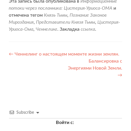
Эта запись была опубликована в
Информационные
потоки через посланника: Цистерия-Уриоса-ОМА
и
отмечена тегом
Князь Тьмы
,
Познание Законов
Мироздания
,
Представители Князя Тьмы
,
Цистерия-
Уриоса-Ома
,
Ченнелинг
. Закладка
ссылка
.
Навигация
←
Ченнелинг о настоящем моменте жизни землян.
Балансировка с
по
Энергиями Новой Земли.
записям
→
Subscribe
Войти с: