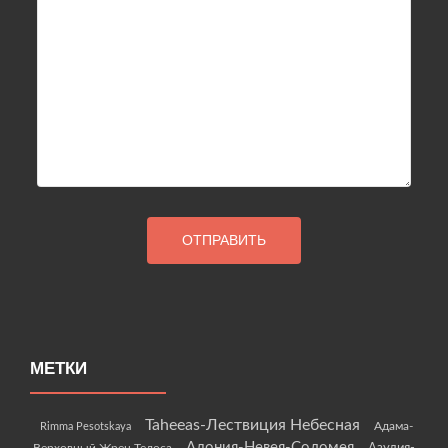
МЕТКИ
Taheeas-Лествиция Небесная
Rimma Pesotskaya
Адама-
Адония-Невея-Соломея
Азулия-