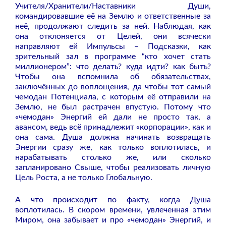
Учителя/Хранители/Наставники Души,
командировавшие её на Землю и ответственные за
неё, продолжают следить за ней. Наблюдая, как
она отклоняется от Целей, они всячески
направляют ей Импульсы – Подсказки, как
зрительный зал в программе “кто хочет стать
миллионером”: что делать? куда идти? как быть?
Чтобы она вспомнила об обязательствах,
заключённых до воплощения, да чтобы тот самый
чемодан Потенциала, с которым её отправили на
Землю, не был растрачен впустую. Потому что
«чемодан» Энергий ей дали не просто так, а
авансом, ведь всё принадлежит «корпорации», как и
она сама. Душа должна начинать возвращать
Энергии сразу же, как только воплотилась, и
нарабатывать столько же, или сколько
запланировано Свыше, чтобы реализовать личную
Цель Роста, а не только Глобальную.
А что происходит по факту, когда Душа
воплотилась. В скором времени, увлеченная этим
Миром, она забывает и про «чемодан» Энергий, и