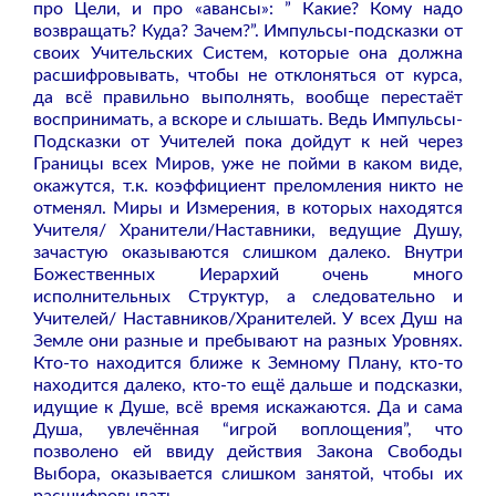
про Цели, и про «авансы»: ” Какие? Кому надо
возвращать? Куда? Зачем?”. Импульсы-подсказки от
своих Учительских Систем, которые она должна
расшифровывать, чтобы не отклоняться от курса,
да всё правильно выполнять, вообще перестаёт
воспринимать, а вскоре и слышать. Ведь Импульсы-
Подсказки от Учителей пока дойдут к ней через
Границы всех Миров, уже не пойми в каком виде,
окажутся, т.к. коэффициент преломления никто не
отменял. Миры и Измерения, в которых находятся
Учителя/ Хранители/Наставники, ведущие Душу,
зачастую оказываются слишком далеко. Внутри
Божественных Иерархий очень много
исполнительных Структур, а следовательно и
Учителей/ Наставников/Хранителей. У всех Душ на
Земле они разные и пребывают на разных Уровнях.
Кто-то находится ближе к Земному Плану, кто-то
находится далеко, кто-то ещё дальше и подсказки,
идущие к Душе, всё время искажаются. Да и сама
Душа, увлечённая “игрой воплощения”, что
позволено ей ввиду действия Закона Свободы
Выбора, оказывается слишком занятой, чтобы их
расшифровывать.