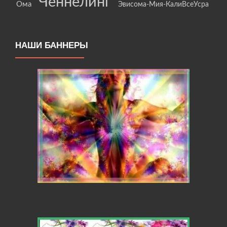
Ченнелинг
Ома
Эвисома-Мия-КалиВсеУсра
НАШИ БАННЕРЫ