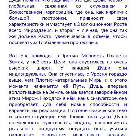
глобальная, связанная со служением в
Божественной Корпорации, где она, как кирпичик
большой постройки, привносит свои
характеристики и участвует в Эволюционном Росте
всего Мироздания, и вторая – личная, где она так
же должна Расти, увеличиваясь в объёме, чтобы
поспевать за Глобальными процессами.
Вот она приходит в Третью Мерность Планеты
Земля, у неё есть Цели, она спустилась из очень
высоких широт. У каждой Души они
индивидуальны. Она спустилась с Уровня гораздо
выше, чем Плотно-материальные Миры и с этого
момента начинается её Путь. Душа, впервые
воплотившись на Земле, оказывается заворожённой
этим Миром. Находясь в нём, как в симуляторе, она
приобретает для себя новые способности и
варианты их реализации. Плотное физическое тело
и соответствующие ему Тонкие тела дают Душе
возможность чувствовать, видеть, воспринимать
реальность по-другому: ощущать боль, учиться
радоваться, огорчаться, испытывать желания,