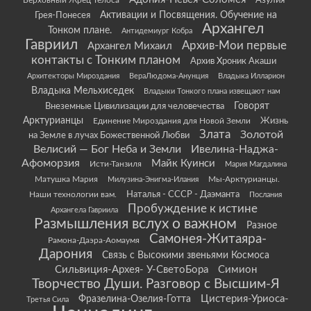
Верховный Жрец Телоса
Грея-Понесея
Активации и Посвящения. Обучение на
Архангел
Тонком плане.
Антидемиург Кобра
Гавриил
Архив-Мои первые
Архангел Михаил
контакты с Тонким планом
Архив Хроник Акаши
Архитекторы Мироздания
ВераЛюдома-Анунция
Владыка Илларион
Владыка Мельхиседек
Владыки Тонкого плана извещают нам
Говорят
Внеземные Цивилизации для человечества
Арктурианцы
Жизнь
Единение Мироздания для Новой Земли
Злата
Золотой
на Земле в лучах Божественной Любви
Велисий — Бог Неба и Земли
Ивелина-Наджа-
Афоморзия
Майк Куинси
Исти-Танзиля
Мария Магдалина
Матушка Мария
Мы-Арктурианцы.
Милузина-Энигма-Илания
Наши технологии вам.
Наталья - СССР - Даэманта
Послания
Пробуждение к истине
Архангела Гавриила
Размышления вслух о важном
Разное
Самонея-Житаяра-
Рамона-Даэра-Аомаумя
Дарония
Связь с Высокими звеньями Космоса
Сильвиция-Архея- У-СветоБора
Симион
Творчество Души. Разговор с Высшим-Я
Цистерия-Уриоса-
Фразелина-Озелия-Готта
Третья Сила