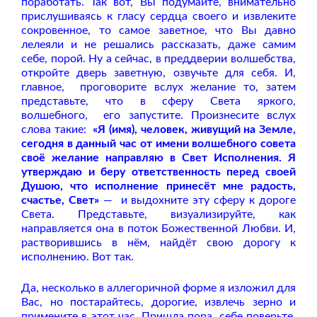
поработать. Так вот, Вы подумайте, внимательно
прислушиваясь к гласу сердца своего и извлеките
сокровенное, то самое заветное, что Вы давно
лелеяли и не решались рассказать, даже самим
себе, порой. Ну а сейчас, в преддверии волшебства,
откройте дверь заветную, озвучьте для себя. И,
главное,
проговорите вслух желание то, затем
представьте, что в сферу Света яркого,
волшебного,
его запустите. Произнесите вслух
слова такие:
«Я (имя), человек, живущий на Земле,
сегодня в данный час от имени волшебного совета
своё желание направляю в Свет Исполнения. Я
утверждаю и беру ответственность перед своей
Душою, что исполнение принесёт мне радость,
счастье, Свет»
—
и выдохните эту сферу к дороге
Света. Представьте, визуализируйте, как
направляется она в поток Божественной Любви. И,
растворившись в нём, найдёт свою дорогу к
исполнению. Вот так.
Да, несколько в аллегоричной форме я изложил для
Вас, но постарайтесь, дорогие, извлечь зерно и
примените в этот час. Пришла пора, себе поверьте,