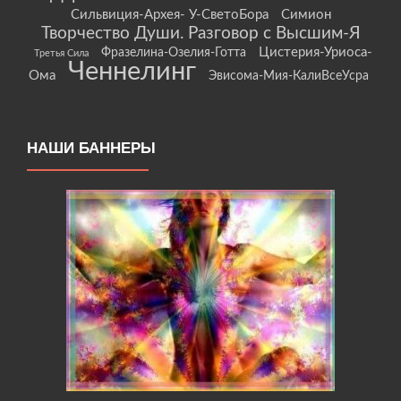
Сильвиция-Архея- У-СветоБора
Симион
Творчество Души. Разговор с Высшим-Я
Цистерия-Уриоса-
Фразелина-Озелия-Готта
Третья Сила
Ченнелинг
Ома
Эвисома-Мия-КалиВсеУсра
НАШИ БАННЕРЫ