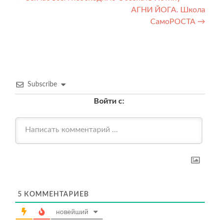
Навигация
АГНИ ЙОГА. Школа
по
СамоРОСТА
→
записям
Subscribe
Войти с:
5
КОММЕНТАРИЕВ
новейший