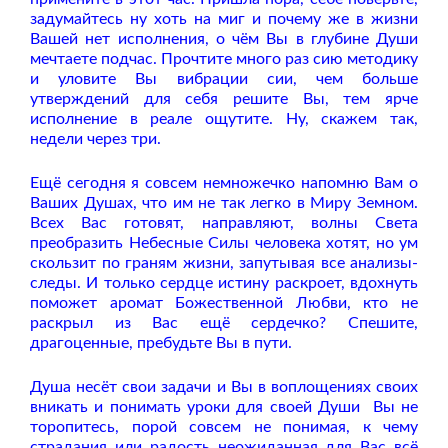
задумайтесь ну хоть на миг и почему же в жизни
Вашей нет исполнения, о чём Вы в глубине Души
мечтаете подчас. Прочтите много раз сию методику
и уловите Вы вибрации сии, чем больше
утверждений для себя решите Вы, тем ярче
исполнение в реале ощутите. Ну, скажем так,
недели через три.
Ещё сегодня я совсем немножечко напомню Вам о
Ваших Душах, что им не так легко в Миру Земном.
Всех Вас готовят, направляют, волны Света
преобразить Небесные Силы человека хотят, но ум
скользит по граням жизни, запутывая все анализы-
следы. И только сердце истину раскроет, вдохнуть
поможет аромат Божественной Любви, кто не
раскрыл из Вас ещё сердечко? Спешите,
драгоценные, пребудьте Вы в пути.
Душа несёт свои задачи и Вы в воплощениях своих
вникать и понимать уроки для своей Души
Вы не
торопитесь, порой совсем не понимая, к чему
страдания или радость неожиданная для Вас всё