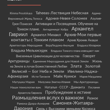
Taheeas-Лествиция Небесная
Rimma Pesotskaya
Адама-
Адония-Невея-Соломея
Азулия-
Верховный Жрец Телоса
Грея-Понесея
Активации и Посвящения. Обучение на
Архангел
Тонком плане.
Антидемиург Кобра
Гавриил
Архив-Мои первые
Архангел Михаил
контакты с Тонким планом
Архив Хроник Акаши
Архитекторы Мироздания
ВераЛюдома-Анунция
Владыка Илларион
Владыка Мельхиседек
Владыки Тонкого плана извещают нам
Говорят
Внеземные Цивилизации для человечества
Арктурианцы
Жизнь
Единение Мироздания для Новой Земли
Злата
Золотой
на Земле в лучах Божественной Любви
Велисий — Бог Неба и Земли
Ивелина-Наджа-
Афоморзия
Майк Куинси
Исти-Танзиля
Мария Магдалина
Матушка Мария
Мы-Арктурианцы.
Милузина-Энигма-Илания
Наши технологии вам.
Наталья - СССР - Даэманта
Послания
Пробуждение к истине
Архангела Гавриила
Размышления вслух о важном
Разное
Самонея-Житаяра-
Рамона-Даэра-Аомаумя
Дарония
Связь с Высокими звеньями Космоса