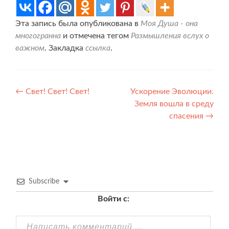
Эта запись была опубликована в
Моя Душа - она
многогранна
и отмечена тегом
Размышления вслух о
важном
. Закладка
ссылка
.
Навигация
←
Свет! Свет! Свет!
Ускорение Эволюции.
Земля вошла в среду
по
спасения
→
записям
Subscribe
Войти с: