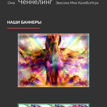
Ченнелинг
Ома
Эвисома-Мия-КалиВсеУсра
НАШИ БАННЕРЫ