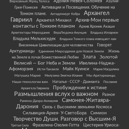
Адония-Невея-Соломея
Азулия-
Верховный Жрец Телоса
Грея-Понесея
Активации и Посвящения. Обучение на
Архангел
Тонком плане.
Антидемиург Кобра
Гавриил
Архив-Мои первые
Архангел Михаил
контакты с Тонким планом
Архив Хроник Акаши
Архитекторы Мироздания
ВераЛюдома-Анунция
Владыка Илларион
Владыка Мельхиседек
Владыки Тонкого плана извещают нам
Говорят
Внеземные Цивилизации для человечества
Арктурианцы
Жизнь
Единение Мироздания для Новой Земли
Злата
Золотой
на Земле в лучах Божественной Любви
Велисий — Бог Неба и Земли
Ивелина-Наджа-
Афоморзия
Майк Куинси
Исти-Танзиля
Мария Магдалина
Матушка Мария
Мы-Арктурианцы.
Милузина-Энигма-Илания
Наши технологии вам.
Наталья - СССР - Даэманта
Послания
Пробуждение к истине
Архангела Гавриила
Размышления вслух о важном
Разное
Самонея-Житаяра-
Рамона-Даэра-Аомаумя
Дарония
Связь с Высокими звеньями Космоса
Сильвиция-Архея- У-СветоБора
Симион
Творчество Души. Разговор с Высшим-Я
Цистерия-Уриоса-
Фразелина-Озелия-Готта
Третья Сила