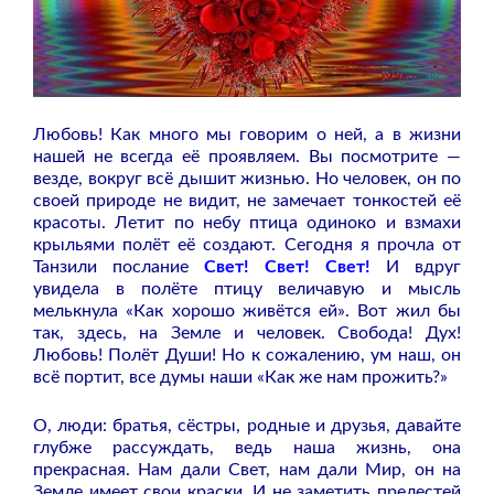
Любовь! Как много мы говорим о ней, а в жизни
нашей не всегда её проявляем. Вы посмотрите —
везде, вокруг всё дышит жизнью. Но человек, он по
своей природе не видит, не замечает тонкостей её
красоты. Летит по небу птица одиноко и взмахи
крыльями полёт её создают. Сегодня я прочла от
Танзили послание
Свет! Свет! Свет!
И вдруг
увидела в полёте птицу величавую и мысль
мелькнула «Как хорошо живётся ей». Вот жил бы
так, здесь, на Земле и человек. Свобода! Дух!
Любовь! Полёт Души! Но к сожалению, ум наш, он
всё портит, все думы наши «Как же нам прожить?»
О, люди: братья, сёстры, родные и друзья, давайте
глубже рассуждать, ведь наша жизнь, она
прекрасная. Нам дали Свет, нам дали Мир, он на
Земле имеет свои краски. И не заметить прелестей