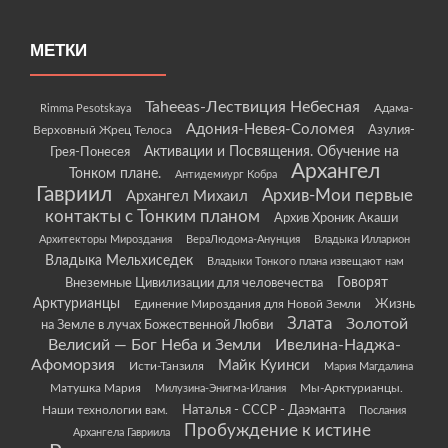
МЕТКИ
Taheeas-Лествиция Небесная
Rimma Pesotskaya
Адама-
Адония-Невея-Соломея
Азулия-
Верховный Жрец Телоса
Грея-Понесея
Активации и Посвящения. Обучение на
Архангел
Тонком плане.
Антидемиург Кобра
Гавриил
Архив-Мои первые
Архангел Михаил
контакты с Тонким планом
Архив Хроник Акаши
Архитекторы Мироздания
ВераЛюдома-Анунция
Владыка Илларион
Владыка Мельхиседек
Владыки Тонкого плана извещают нам
Говорят
Внеземные Цивилизации для человечества
Арктурианцы
Жизнь
Единение Мироздания для Новой Земли
Злата
Золотой
на Земле в лучах Божественной Любви
Велисий — Бог Неба и Земли
Ивелина-Наджа-
Афоморзия
Майк Куинси
Исти-Танзиля
Мария Магдалина
Матушка Мария
Мы-Арктурианцы.
Милузина-Энигма-Илания
Наши технологии вам.
Наталья - СССР - Даэманта
Послания
Пробуждение к истине
Архангела Гавриила