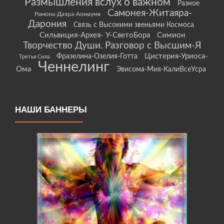
Размышления вслух о важном
Разное
Самонея-Житаяра-
Рамона-Даэра-Аомаумя
Дарония
Связь с Высокими звеньями Космоса
Сильвиция-Архея- У-СветоБора
Симион
Творчество Души. Разговор с Высшим-Я
Цистерия-Уриоса-
Фразелина-Озелия-Готта
Третья Сила
Ченнелинг
Ома
Эвисома-Мия-КалиВсеУсра
НАШИ БАННЕРЫ