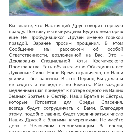
Вы знаете, что Настоящий Друг говорит горькую
правду. Поэтому мы вынуждены Будить некоторых
ещё Не Пробудившихся Друзей именно горькой
правдой. Заранее просим прощения. В этом
Сообщении мы расскажем об особой
Ответственности, возложенной на Вас. Это –
Декларация Специальной Коты Космического
Пространства. Есть обязательство Объединить все
Духовные Силы. Наше Время ограничено, но Наши
усилия – безграничны. В этот Период Вы должны
не сидеть и не ждать, но Бежать. Ибо каждый
медленный шаг приведёт к потере одного из Ваших
Земных Братьев и Сестёр. Наши Братья и Сёстры,
которые Готовятся для Среды Спасения,
всегда будут сотрудничать с Вами. Благодаря
этому, подобно лавине, будет увеличиваться число
Наших Друзей с благими намерениями. Не имейте
дела с Человеком непонимающим. За время,
потраченное на него, Вы сможете исполнить свою