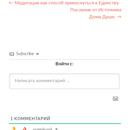
Навигация
←
Медитация как способ прикоснуться к Единству.
Послание от Источника
по
Дома Души.
→
записям
Subscribe
Войти с:
1
КОММЕНТАРИЙ
новейший