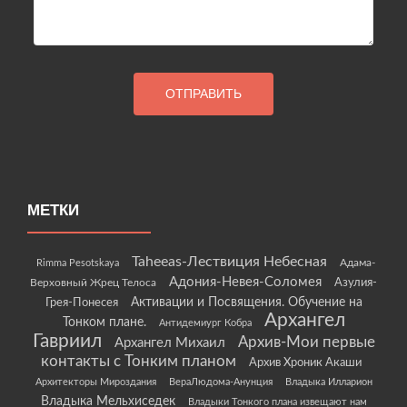
МЕТКИ
Taheeas-Лествиция Небесная
Rimma Pesotskaya
Адама-
Адония-Невея-Соломея
Азулия-
Верховный Жрец Телоса
Грея-Понесея
Активации и Посвящения. Обучение на
Архангел
Тонком плане.
Антидемиург Кобра
Гавриил
Архив-Мои первые
Архангел Михаил
контакты с Тонким планом
Архив Хроник Акаши
Архитекторы Мироздания
ВераЛюдома-Анунция
Владыка Илларион
Владыка Мельхиседек
Владыки Тонкого плана извещают нам