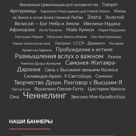
Говорят
Внеземные Цивилизации для человечества
Арктурианцы
Жизнь
Единение Мироздания для Новой Земли
Злата
Золотой
на Земле в лучах Божественной Любви
Велисий — Бог Неба и Земли
Ивелина-Наджа-
Афоморзия
Майк Куинси
Исти-Танзиля
Мария Магдалина
Матушка Мария
Мы-Арктурианцы.
Милузина-Энигма-Илания
Наши технологии вам.
Наталья - СССР - Даэманта
Послания
Пробуждение к истине
Архангела Гавриила
Размышления вслух о важном
Разное
Самонея-Житаяра-
Рамона-Даэра-Аомаумя
Дарония
Связь с Высокими звеньями Космоса
Сильвиция-Архея- У-СветоБора
Симион
Творчество Души. Разговор с Высшим-Я
Цистерия-Уриоса-
Фразелина-Озелия-Готта
Третья Сила
Ченнелинг
Ома
Эвисома-Мия-КалиВсеУсра
НАШИ БАННЕРЫ