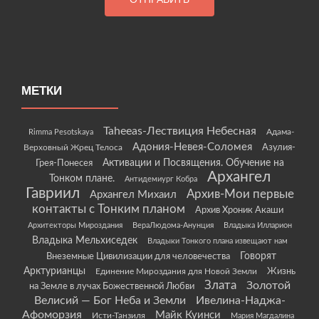
МЕТКИ
Taheeas-Лествиция Небесная
Rimma Pesotskaya
Адама-
Адония-Невея-Соломея
Азулия-
Верховный Жрец Телоса
Грея-Понесея
Активации и Посвящения. Обучение на
Архангел
Тонком плане.
Антидемиург Кобра
Гавриил
Архив-Мои первые
Архангел Михаил
контакты с Тонким планом
Архив Хроник Акаши
Архитекторы Мироздания
ВераЛюдома-Анунция
Владыка Илларион
Владыка Мельхиседек
Владыки Тонкого плана извещают нам
Говорят
Внеземные Цивилизации для человечества
Арктурианцы
Жизнь
Единение Мироздания для Новой Земли
Злата
Золотой
на Земле в лучах Божественной Любви
Велисий — Бог Неба и Земли
Ивелина-Наджа-
Афоморзия
Майк Куинси
Исти-Танзиля
Мария Магдалина