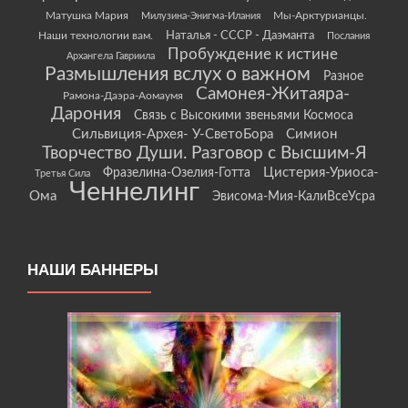
Матушка Мария
Мы-Арктурианцы.
Милузина-Энигма-Илания
Наши технологии вам.
Наталья - СССР - Даэманта
Послания
Пробуждение к истине
Архангела Гавриила
Размышления вслух о важном
Разное
Самонея-Житаяра-
Рамона-Даэра-Аомаумя
Дарония
Связь с Высокими звеньями Космоса
Сильвиция-Архея- У-СветоБора
Симион
Творчество Души. Разговор с Высшим-Я
Цистерия-Уриоса-
Фразелина-Озелия-Готта
Третья Сила
Ченнелинг
Ома
Эвисома-Мия-КалиВсеУсра
НАШИ БАННЕРЫ