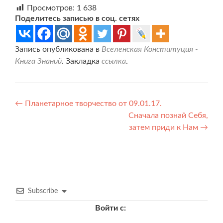
Просмотров:
1 638
Поделитесь записью в соц. сетях
Запись опубликована в
Вселенская Конституция -
Книга Знаний
. Закладка
ссылка
.
Навигация
←
Планeтарноe творчeство от 09.01.17.
Сначала познай Себя,
по
затем приди к Нам
→
записям
Subscribe
Войти с: