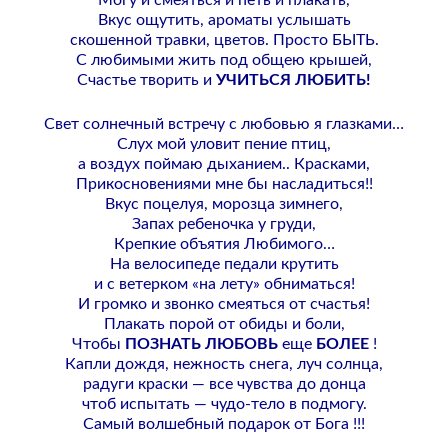
Могу и смеяться и петь и плакать,
Вкус ощутить, ароматы услышать
скошенной травки, цветов. Просто БЫТЬ.
С любимыми жить под общею крышей,
Счастье творить и
УЧИТЬСЯ ЛЮБИТЬ!
Свет солнечный встречу с любовью я глазками…
Слух мой уловит пение птиц,
а воздух поймаю дыханием.. Красками,
Прикосновениями мне бы насладиться!!
Вкус поцелуя, морозца зимнего,
Запах ребеночка у груди,
Крепкие объятия Любимого…
На велосипеде педали крутить
и с ветерком «на лету» обниматься!
И громко и звонко смеяться от счастья!
Плакать порой от обиды и боли,
Чтобы
ПОЗНАТЬ ЛЮБОВЬ
еще
БОЛЕЕ
!
Капли дождя, нежность снега, луч солнца,
радуги краски — все чувства до донца
чтоб испытать — чудо-тело в подмогу.
Самый волшебный подарок от Бога !!!