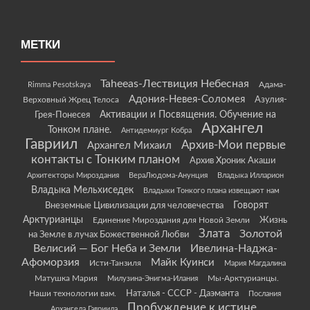
МЕТКИ
Taheeas-Лествиция Небесная
Rimma Pesotskaya
Адама-
Адония-Невея-Соломея
Азулия-
Верховный Жрец Телоса
Грея-Понесея
Активации и Посвящения. Обучение на
Архангел
Тонком плане.
Антидемиург Кобра
Гавриил
Архив-Мои первые
Архангел Михаил
контакты с Тонким планом
Архив Хроник Акаши
Архитекторы Мироздания
ВераЛюдома-Анунция
Владыка Илларион
Владыка Мельхиседек
Владыки Тонкого плана извещают нам
Говорят
Внеземные Цивилизации для человечества
Арктурианцы
Жизнь
Единение Мироздания для Новой Земли
Злата
Золотой
на Земле в лучах Божественной Любви
Велисий — Бог Неба и Земли
Ивелина-Наджа-
Афоморзия
Майк Куинси
Исти-Танзиля
Мария Магдалина
Матушка Мария
Мы-Арктурианцы.
Милузина-Энигма-Илания
Наши технологии вам.
Наталья - СССР - Даэманта
Послания
Пробуждение к истине
Архангела Гавриила