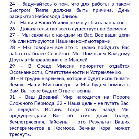
24 – Задумайтесь о том, что для работы в таком
Быстром Темпе должна быть причина. День
раскрытия Небосвода близок.
25 – Наши и Ваши Усилия не могут быть напрасны.
26 – Доказательство всего существует во Времени.
27 – Мы связаны с каждым из Вас. Все ваши цепи
Мысли котируются Нашими компьютерами.
28 – Мы говорим всё это с целью побудить Вас
работать более Серьёзно. Мы Помогаем Каждому
Другу в Направлении его Мыслей.
29 – В Среде Миссии приоритет отдаётся
Осознанности, Ответственности и Устремлению.
30 – В трудные времена, которые будет испытывать
Земля, Наши Миссионеры и Мы будем помогать
Вам. Вы тоже будьте Ответственны.
31 – Ваш Древний Мир находится на Пороге
Сложного Периода. 32 – Наша цель – не пугать Вас,
а передать Истину. Годы тому назад Мы
предупреждали Вас об этих днях. Голод,
Землетрясения, Тайфуны – это Результат Ваших
экспериментов в Космосе. Земная Кора может
треснуть.