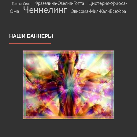
Цистерия-Уриоса-
Фразелина-Озелия-Готта
Третья Сила
Ченнелинг
Ома
Эвисома-Мия-КалиВсеУсра
НАШИ БАННЕРЫ