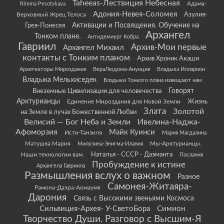
Taheeas-Лествиция Небесная
Rimma Pesotskaya
Адама-
Адония-Невея-Соломея
Азулия-
Верховный Жрец Телоса
Грея-Понесея
Активации и Посвящения. Обучение на
Архангел
Тонком плане.
Антидемиург Кобра
Гавриил
Архив-Мои первые
Архангел Михаил
контакты с Тонким планом
Архив Хроник Акаши
Архитекторы Мироздания
ВераЛюдома-Анунция
Владыка Илларион
Владыка Мельхиседек
Владыки Тонкого плана извещают нам
Говорят
Внеземные Цивилизации для человечества
Арктурианцы
Жизнь
Единение Мироздания для Новой Земли
Злата
Золотой
на Земле в лучах Божественной Любви
Велисий — Бог Неба и Земли
Ивелина-Наджа-
Афоморзия
Майк Куинси
Исти-Танзиля
Мария Магдалина
Матушка Мария
Мы-Арктурианцы.
Милузина-Энигма-Илания
Наши технологии вам.
Наталья - СССР - Даэманта
Послания
Пробуждение к истине
Архангела Гавриила
Размышления вслух о важном
Разное
Самонея-Житаяра-
Рамона-Даэра-Аомаумя
Дарония
Связь с Высокими звеньями Космоса
Сильвиция-Архея- У-СветоБора
Симион
Творчество Души. Разговор с Высшим-Я