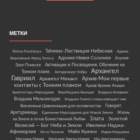
МЕТКИ
Taheeas-Лествиция Небесная
Rimma Pesotskaya
Адама-
Адония-Невея-Соломея
Азулия-
Верховный Жрец Телоса
Грея-Понесея
Активации и Посвящения. Обучение на
Архангел
Тонком плане.
Антидемиург Кобра
Гавриил
Архив-Мои первые
Архангел Михаил
контакты с Тонким планом
Архив Хроник Акаши
Архитекторы Мироздания
ВераЛюдома-Анунция
Владыка Илларион
Владыка Мельхиседек
Владыки Тонкого плана извещают нам
Говорят
Внеземные Цивилизации для человечества
Арктурианцы
Жизнь
Единение Мироздания для Новой Земли
Злата
Золотой
на Земле в лучах Божественной Любви
Велисий — Бог Неба и Земли
Ивелина-Наджа-
Афоморзия
Майк Куинси
Исти-Танзиля
Мария Магдалина
Матушка Мария
Мы-Арктурианцы.
Милузина-Энигма-Илания