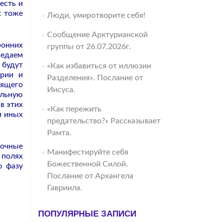
есть и
х тоже
Люди, умиротворите себя!
Сообщение Арктурианской
ронних
группы от 26.07.2026г.
ведаем
 будут
«Как избавиться от иллюзии
трии и
Разделения». Послание от
оящего
Иисуса.
ельную
в этих
«Как пережить
и иных
предательство?» Рассказывает
Рамта.
вочные
Манифестируйте себя
 полях
Божественной Силой.
ю фазу
Послание от Архангела
Гавриила.
ПОПУЛЯРНЫЕ ЗАПИСИ