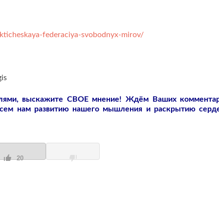
akticheskaya-federaciya-svobodnyx-mirov/
is
слями, выскажите СВОЕ мнение! Ждём Ваших коммента
всем нам развитию нашего мышления и раскрытию серд
20