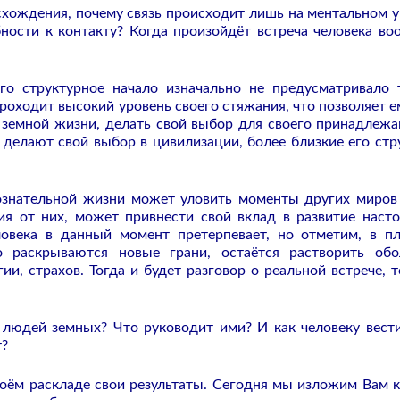
хождения, почему связь происходит лишь на ментальном у
ности к контакту? Когда произойдёт встреча человека во
Его структурное начало изначально не предусматривало 
проходит высокий уровень своего стяжания, что позволяет е
земной жизни, делать свой выбор для своего принадлежа
делают свой выбор в цивилизации, более близкие его стр
сознательной жизни может уловить моменты других миров
ия от них, может привнести свой вклад в развитие наст
ловека в данный момент претерпевает, но отметим, в п
 раскрываются новые грани, остаётся растворить обо
и, страхов. Тогда и будет разговор о реальной встрече, т
людей земных? Что руководит ими? И как человеку вести
т?
воём раскладе свои результаты. Сегодня мы изложим Вам к