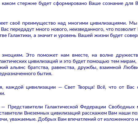
 в каком стержне будет сформировано Ваше сознание для 
имеет своё преимущество над многими цивилизациями. Мы
 Вас передадут много нового, неизведанного, что позволит
тве Галактики, а значит и уровень Вашей жизни будет сове
 эмоциям. Это поможет нам вместе, на волне дружест
лактических цивилизаций и это будет помощью тем мирам, 
кий альянс братства, равенства, дружбы, взаимной Любв
редназначенного бытия.
 каждой цивилизации — Свет Творца! Всё, что от Вас 
ни.
— Представители Галактической Федерации Свободных 
дставители Внеземных цивилизаций расскажем Вам наши по
речи, уважаемые. Добрых Вам впечатлений от изложенного н