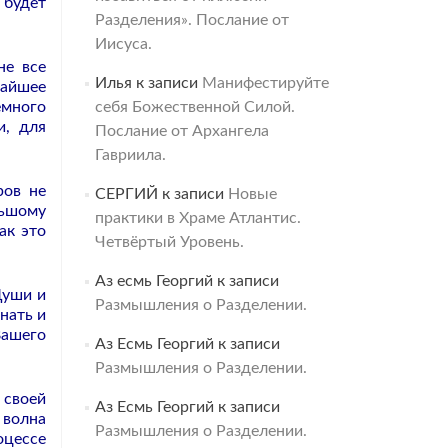
 будет
Разделения». Послание от
Иисуса.
не все
Илья
к записи
Манифестируйте
чайшее
емного
себя Божественной Силой.
и, для
Послание от Архангела
Гавриила.
ров не
СЕРГИЙ
к записи
Новые
льшому
практики в Храме Атлантис.
ак это
Четвёртый Уровень.
Аз есмь Георгий
к записи
Души и
Размышления о Разделении.
нать и
Вашего
Аз Есмь Георгий
к записи
Размышления о Разделении.
 своей
Аз Есмь Георгий
к записи
 волна
Размышления о Разделении.
оцессе