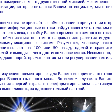
х намерениях, мы с дружественной миссией. Несомненно, 
лизации, которые питаются Вашим потенциалом, мы о ни
енны.
овечества не признаёт в своём сознании о присутствии сто
наши информационные потоки найдут своего читателя, мы 
четверть века, по счёту Вашего временного земного потока,
 обмениваться опытом в направлениях развития индус
коммуникационных систем. Разумеется, человеку наст
рнитесь лет на 100 или 50 назад, сделайте сравнит
елайте выводы — чего достигло человечество. Несомненно, 
и, даже порой, прямые контакты при регулировании тех ил
изучению элементарные, для Вашего восприятия, центро
уры Вашего головного мозга. Во всяком случае, в Ваших
ления энергий страха с переформатированием в активну
а выносливость, за вдохновительный настрой.