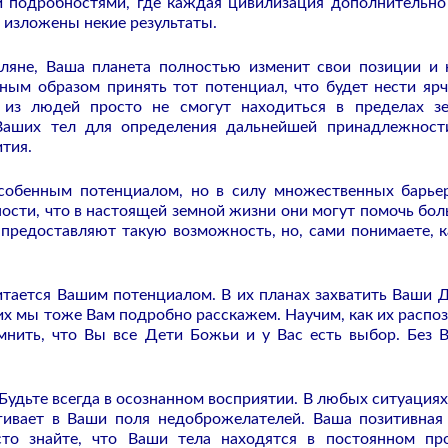
и подробностями, где каждая цивилизация дополнительно
т изложены некие результаты.
ляне, Ваша планета полностью изменит свои позиции и 
жным образом принять тот потенциал, что будет нести яр
 из людей просто не смогут находиться в пределах з
 Ваших тел для определения дальнейшей принадлежност
тия.
особенным потенциалом, но в силу множественных барье
ности, что в настоящей земной жизни они могут помочь бо
предоставляют такую возможность, но, сами понимаете, к
итается Вашим потенциалом. В их планах захватить Ваши 
их мы тоже Вам подробно расскажем. Научим, как их распоз
мнить, что Вы все Дети Божьи и у Вас есть выбор. Без 
Будьте всегда в осознанном восприятии. В любых ситуациях
гивает в Ваши поля недоброжелателей. Ваша позитивная
то знайте, что Ваши тела находятся в постоянном пр