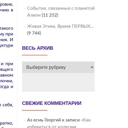
ровне,
События, связанные с планетой
очию в
Алион
(11 252)
Живая Этика. Время ПЕРВЫХ…
такого
(9 744)
му при
ния. И
уктуре
ВЕСЬ АРХИВ
 и при
ВЕСЬ
оящего
АРХИВ
лавном
лочки,
огда и
СВЕЖИЕ КОММЕНТАРИИ
 себя,
Аз есмь Георгий
к записи
«Как
ратко,
избавиться от иллюзии