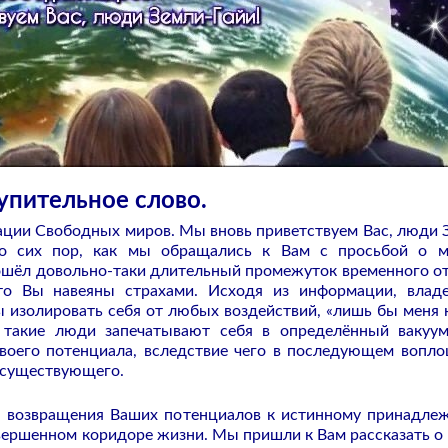
упительное слово.
ции Свободных миров. Мы вновь приветствуем Вас, люди 
о сих пор, как мы обращались к Вам с просьбой о м
шёл довольно-таки длительный промежуток временного от
то Вы навеяны страхами. Исходя из информации, вла
ы изолировать себя от любых воздействий, «лишь бы меня 
я такие люди запечатывают себя в определённый вакуу
воего потенциала, вследствие чего в последующем вопл
о существующего.
я возвращения Ваших потенциалов к истинному принадле
совершенном коридоре жизни. Мы пришли к Вам рассказать о