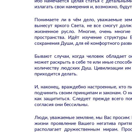
ибо намечается целая статья с детальным
излагать свои намерения и, возможно, буду
Понимаете ли в чём дело, уважаемые зем
вынесут яркого Света, не все смогут дол
жизненное русло. Многие, очень многие
пространства. Идёт изучение структуры
сохранения Души, для её комфортного разви
Бывают случаи, когда человек обладает 
может раскрыть в себе те или иные способ
количеству людских Душ. Цивилизации им 
приходится делать.
И, наконец, враждебно настроенные, кто п
подчинить своим принципам и законам. О н
как защититься. Следует прежде всего по
согласия они бессильны.
Люди, уважаемые земляне, мы Вас просим: 
жизни проявление Вашего негатива притя
располагает дружественным мирам. Прос