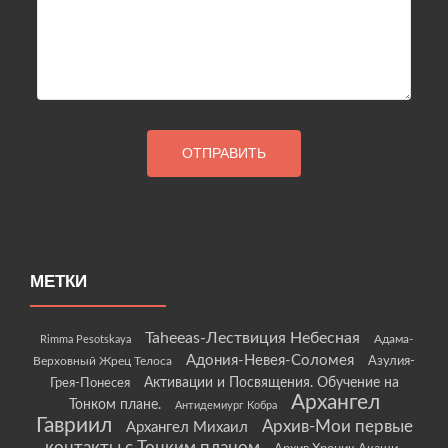
МЕТКИ
Taheeas-Лествиция Небесная
Rimma Pesotskaya
Адама-
Адония-Невея-Соломея
Азулия-
Верховный Жрец Телоса
Грея-Понесея
Активации и Посвящения. Обучение на
Архангел
Тонком плане.
Антидемиург Кобра
Гавриил
Архив-Мои первые
Архангел Михаил