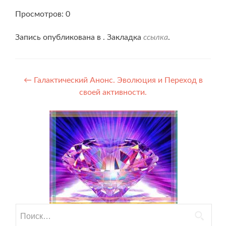
Просмотров: 0
Запись опубликована в . Закладка
ссылка
.
Навигация
←
Галактический Анонс. Эволюция и Переход в
своей активности.
по
записям
Найти: