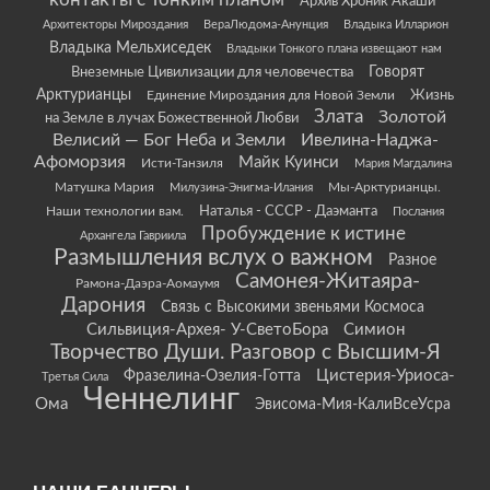
контакты с Тонким планом
Архив Хроник Акаши
Архитекторы Мироздания
ВераЛюдома-Анунция
Владыка Илларион
Владыка Мельхиседек
Владыки Тонкого плана извещают нам
Говорят
Внеземные Цивилизации для человечества
Арктурианцы
Жизнь
Единение Мироздания для Новой Земли
Злата
Золотой
на Земле в лучах Божественной Любви
Велисий — Бог Неба и Земли
Ивелина-Наджа-
Афоморзия
Майк Куинси
Исти-Танзиля
Мария Магдалина
Матушка Мария
Мы-Арктурианцы.
Милузина-Энигма-Илания
Наши технологии вам.
Наталья - СССР - Даэманта
Послания
Пробуждение к истине
Архангела Гавриила
Размышления вслух о важном
Разное
Самонея-Житаяра-
Рамона-Даэра-Аомаумя
Дарония
Связь с Высокими звеньями Космоса
Сильвиция-Архея- У-СветоБора
Симион
Творчество Души. Разговор с Высшим-Я
Цистерия-Уриоса-
Фразелина-Озелия-Готта
Третья Сила
Ченнелинг
Ома
Эвисома-Мия-КалиВсеУсра