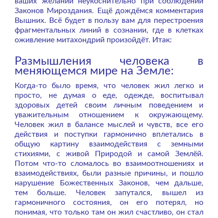
ваших желаний неукоснительно при соблюдении
Законов Мироздания. Ещё дождёмся комментария
Вышних. Всё будет в пользу вам для перестроения
фрагментальных линий в сознании, где в клетках
оживление митахондрий произойдёт. Итак:
Размышления человека в
меняющемся мире на Земле:
Когда-то было время, что человек жил легко и
просто, не думая о еде, одежде, воспитывал
здоровых детей своим личным поведением и
уважительным отношением к окружающему.
Человек жил в балансе мыслей и чувств, все его
действия и поступки гармонично вплетались в
общую картину взаимодействия с земными
стихиями, с живой Природой и самой Землёй.
Потом что-то сломалось во взаимоотношениях и
взаимодействиях, были разные причины, и пошло
нарушение Божественных Законов, чем дальше,
тем больше. Человек запутался, вышел из
гармоничного состояния, он его потерял, но
понимая, что только там он жил счастливо, он стал