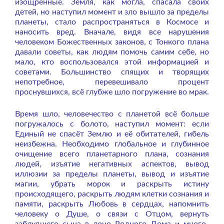
изощрённые. Земля, как могла, спасала своих
детей, но наступил момент и зло вышло за пределы
планеты, стало распространяться в Космосе и
наносить вред. Вначале, видя все нарушения
человеком Божественных законов, с Тонкого плана
давали советы, как людям помочь самим себе, но
мало, кто воспользовался этой информацией и
советами. Большинство спящих и творящих
непотребное, перевешивало процент
проснувшихся, всё глубже шло погружение во мрак.
Время шло, человечество с планетой всё больше
погружалось с болото, наступил момент: если
Единый не спасёт Землю и её обитателей, гибель
неизбежна. Необходимо глобальное и глубинное
очищение всего планетарного плана, сознания
людей, изъятие негативных аспектов, вывод
иллюзии за пределы планеты, вывод и изъятие
магии, убрать морок и раскрыть истину
происходящего, раскрыть людям клетки сознания и
памяти, раскрыть Любовь в сердцах, напомнить
человеку о Душе, о связи с Отцом, вернуть
заблудшего сына в лоно Родного Дома и много-