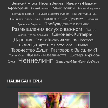
Велисий — Бог Неба и Земли
Ивелина-Наджа-
Афоморзия
Майк Куинси
Исти-Танзиля
Мария Магдалина
Матушка Мария
Мы-Арктурианцы.
Милузина-Энигма-Илания
Наши технологии вам.
Наталья - СССР - Даэманта
Послания
Пробуждение к истине
Архангела Гавриила
Размышления вслух о важном
Разное
Самонея-Житаяра-
Рамона-Даэра-Аомаумя
Дарония
Связь с Высокими звеньями Космоса
Сильвиция-Архея- У-СветоБора
Симион
Творчество Души. Разговор с Высшим-Я
Цистерия-Уриоса-
Фразелина-Озелия-Готта
Третья Сила
Ченнелинг
Ома
Эвисома-Мия-КалиВсеУсра
НАШИ БАННЕРЫ