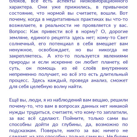
блоков, всё есть аспекты низковибрационного
характера. Они уже прижились, в привычное
состояние, что нормой вы считаете, вошли. Вот
почему, когда в медитативных практиках вы что-то
возжелаете, в реальности не проявляется у вас.
Вопрос: Как привести всё в норму? О, дорогие
земляне, единого рецепта здесь нет; кому-то Свет
солнечный, его потенциал в себя вмещает вам
ненужное, освобождает, но вы никогда не
закрепляетесь. А кто-то пользуется явлениями
природы и если искренне он любит планету, её
суть, он помощь из её слоёв внутренних
непременно получает, но всё это есть длительный
процесс. Здесь каждый, проведя анализ, сможет
для себя целебную волну найти.
Ещё вы, люди, я из наблюдений вам вещаю, решили
почему-то, что вам в вопросах данных нет никакой
нужды трудиться, считаете, что кому-то заплатили,
за вас всё сделают. Поймите, только сами вы
способны дойти до глубины, да, возможно по
подсказкам. Поверьте, никто за вас ничего не
сделает, на это способны только сами вы. Не будем