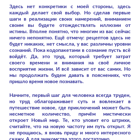
Здесь нет конкретики с моей стороны, здесь
каждый делает свой выбор. Но сделав первые
шаги в реализации своих намерений, вниманием
своим вы будете отождествлять иллюзии от
истины. Вполне понятно, что многим из вас сейчас
ничего непонятно. Ещё отмечу: рецептов здесь не
будет никаких, нет смысла, у вас различны уровни
сознаний. Пока кодопакетами в сознание пусть всё
войдёт. Да, это труд, который требует затрат
своего времени и внимания на своё личное
восприятие жизни. И всё зависит от вас самих. Но
мы продолжать будем давать в пояснениях, что
пришло время новое познавать.
Начните, первый шаг для человека всегда труден,
но труд облагораживает суть и вовлекает в
путешествие новое, где приключений может быть
несметное количество, причём мистически
откроет Новый мир. Те, кто уловит его штрихи,
считайте, что на новую частоту им путь открыт.
Я
не прощаюсь, я вновь приду и много интересного
скажу. А для знакомства этого достаточно.