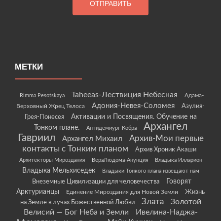
МЕТКИ
Taheeas-Лествиция Небесная
Rimma Pesotskaya
Адама-
Адония-Невея-Соломея
Азулия-
Верховный Жрец Телоса
Грея-Понесея
Активации и Посвящения. Обучение на
Архангел
Тонком плане.
Антидемиург Кобра
Гавриил
Архив-Мои первые
Архангел Михаил
контакты с Тонким планом
Архив Хроник Акаши
Архитекторы Мироздания
ВераЛюдома-Анунция
Владыка Илларион
Владыка Мельхиседек
Владыки Тонкого плана извещают нам
Говорят
Внеземные Цивилизации для человечества
Арктурианцы
Жизнь
Единение Мироздания для Новой Земли
Злата
Золотой
на Земле в лучах Божественной Любви
Велисий — Бог Неба и Земли
Ивелина-Наджа-