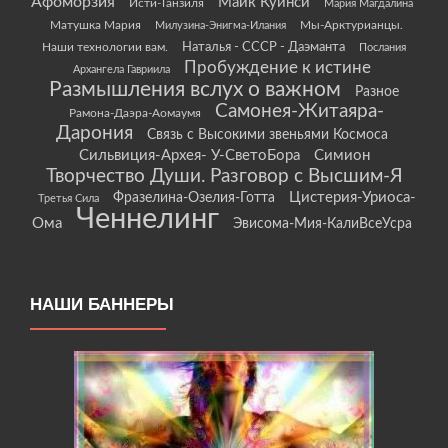
Афоморзия
Майк Куинси
Исти-Танзиля
Мария Магдалина
Матушка Мария
Мы-Арктурианцы.
Милузина-Энигма-Илания
Наши технологии вам.
Наталья - СССР - Даэманта
Послания
Пробуждение к истине
Архангела Гавриила
Размышления вслух о важном
Разное
Самонея-Житаяра-
Рамона-Даэра-Аомаумя
Дарония
Связь с Высокими звеньями Космоса
Сильвиция-Архея- У-СветоБора
Симион
Творчество Души. Разговор с Высшим-Я
Цистерия-Уриоса-
Фразелина-Озелия-Готта
Третья Сила
Ченнелинг
Ома
Эвисома-Мия-КалиВсеУсра
НАШИ БАННЕРЫ