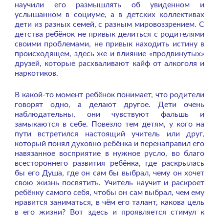
научили его размышлять об увиденном и
услышанном в социуме, а в детских коллективах
дети из разных семей, с разным мировоззрением. С
детства ребёнок не привык делиться с родителями
своими проблемами, не привык находить истину в
происходящем, здесь же и влияние «продвинутых»
друзей, которые расхваливают кайф от алкоголя и
наркотиков.
В какой-то момент ребёнок понимает, что родители
говорят одно, а делают другое. Дети очень
наблюдательны, они чувствуют фальшь и
замыкаются в себе. Повезло тем детям, у кого на
пути встретился настоящий учитель или друг,
который понял духовно ребёнка и перенаправил его
навязанное восприятие в нужное русло, во благо
всестороннего развития ребёнка, где раскрылась
бы его Душа, где он сам бы выбрал, чему он хочет
свою жизнь посвятить. Учитель научит и раскроет
ребёнку самого себя, чтобы он сам выбрал, чем ему
нравится заниматься, в чём его талант, какова цель
в его жизни? Вот здесь и проявляется стимул к