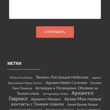
МЕТКИ
Taheeas-Лествиция Небесная
Rimma Pesotskaya
Адама-
Адония-Невея-Соломея
Азулия-
Верховный Жрец Телоса
Грея-Понесея
Активации и Посвящения. Обучение на
Архангел
Тонком плане.
Антидемиург Кобра
Гавриил
Архив-Мои первые
Архангел Михаил
контакты с Тонким планом
Архив Хроник Акаши
Архитекторы Мироздания
ВераЛюдома-Анунция
Владыка Илларион