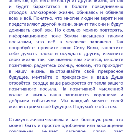
аспектов, для него не наступит другая жизнь, он так
и будет барахтаться в болоте повседневных
отходов иллюзорной жизни, обижаясь и обвиняя
всех и всё.
Понятно, что многие люди не верят и не
представляют другой жизни, значит так они и будут
доживать свой век. Но сколько можно повторять,
информационное поле Земли насыщено такими
посылами, что всё в человеке заложено. Так
попробуйте, проявите свою Силу Воли, запретите
себе думать плохо и осуждать других, измените
свою жизнь так, как именно вам хочется, мыслите
позитивно, радуйтесь солнцу, новому, что приходит
в нашу жизнь, выстраивайте своё прекрасное
будущее, мечтайте о прекрасном и ваша Душа
отзовётся, сердце ваше раскроется от тепла вашего
позитивного посыла. На позитивной мысленной
волне и жизнь ваша заполнится хорошими и
добрыми событиями. Мы каждый момент своей
жизни строим своё будущее. Подумайте об этом.
Стимул в жизни человека играет большую роль, это
может быть и простое одобрение или восхищение
созданным. Бывает ласковое слово даёт