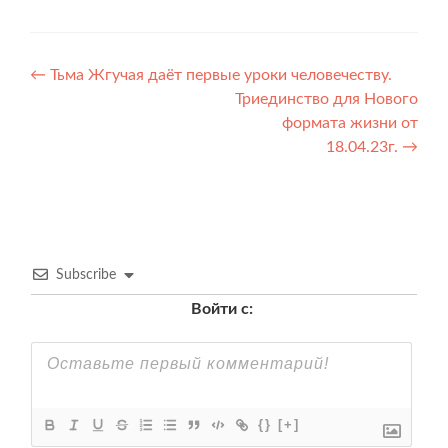
Навигация
←
Тьма Жгучая даёт первые уроки человечеству.
Триединство для Нового
по
формата жизни от
записям
18.04.23г.
→
Subscribe
Войти с:
{}
[+]