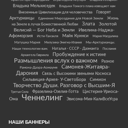
Владыка Мельхиседек
Владыки Тонкого плана извещают нам
Говорят
Внеземные Цивилизации для человечества
Арктурианцы
Жизнь
Единение Мироздания для Новой Земли
Злата
Золотой
на Земле в лучах Божественной Любви
Велисий — Бог Неба и Земли
Ивелина-Наджа-
Афоморзия
Майк Куинси
Исти-Танзиля
Мария Магдалина
Матушка Мария
Мы-Арктурианцы.
Милузина-Энигма-Илания
Наши технологии вам.
Наталья - СССР - Даэманта
Послания
Пробуждение к истине
Архангела Гавриила
Размышления вслух о важном
Разное
Самонея-Житаяра-
Рамона-Даэра-Аомаумя
Дарония
Связь с Высокими звеньями Космоса
Сильвиция-Архея- У-СветоБора
Симион
Творчество Души. Разговор с Высшим-Я
Цистерия-Уриоса-
Фразелина-Озелия-Готта
Третья Сила
Ченнелинг
Ома
Эвисома-Мия-КалиВсеУсра
НАШИ БАННЕРЫ