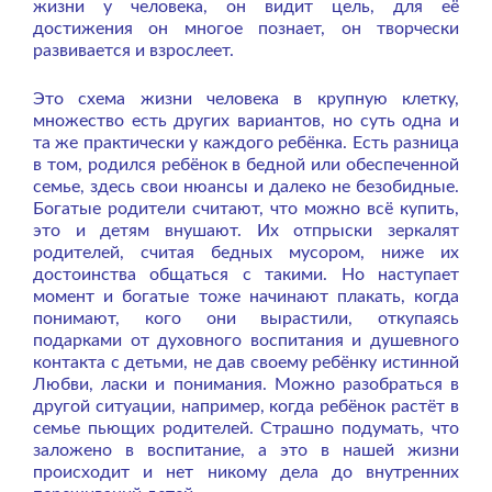
жизни у человека, он видит цель, для её
достижения он многое познает, он творчески
развивается и взрослеет.
Это схема жизни человека в крупную клетку,
множество есть других вариантов, но суть одна и
та же практически у каждого ребёнка. Есть разница
в том, родился ребёнок в бедной или обеспеченной
семье, здесь свои нюансы и далеко не безобидные.
Богатые родители считают, что можно всё купить,
это и детям внушают. Их отпрыски зеркалят
родителей, считая бедных мусором, ниже их
достоинства общаться с такими. Но наступает
момент и богатые тоже начинают плакать, когда
понимают, кого они вырастили, откупаясь
подарками от духовного воспитания и душевного
контакта с детьми, не дав своему ребёнку истинной
Любви, ласки и понимания. Можно разобраться в
другой ситуации, например, когда ребёнок растёт в
семье пьющих родителей. Страшно подумать, что
заложено в воспитание, а это в нашей жизни
происходит и нет никому дела до внутренних