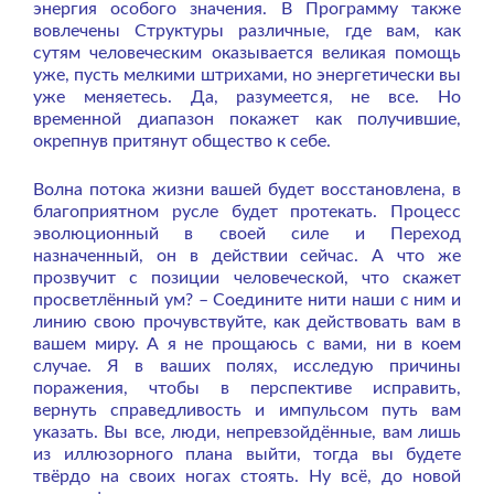
энергия особого значения. В Программу также
вовлечены Структуры различные, где вам, как
сутям человеческим оказывается великая помощь
уже, пусть мелкими штрихами, но энергетически вы
уже меняетесь. Да, разумеется, не все. Но
временной диапазон покажет как получившие,
окрепнув притянут общество к себе.
Волна потока жизни вашей будет восстановлена, в
благоприятном русле будет протекать. Процесс
эволюционный в своей силе и Переход
назначенный, он в действии сейчас. А что же
прозвучит с позиции человеческой, что скажет
просветлённый ум? – Соедините нити наши с ним и
линию свою прочувствуйте, как действовать вам в
вашем миру. А я не прощаюсь с вами, ни в коем
случае. Я в ваших полях, исследую причины
поражения, чтобы в перспективе исправить,
вернуть справедливость и импульсом путь вам
указать. Вы все, люди, непревзойдённые, вам лишь
из иллюзорного плана выйти, тогда вы будете
твёрдо на своих ногах стоять. Ну всё, до новой