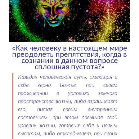
«Как человеку в настоящем мире
преодолеть препятствия, когда в
сознании в данном вопросе
сплошная пустота?»
Каждая человеческая суть, имеющая в
себе зерно Божье, при своём
проживании в условиях земного
пространства жизни, либо взращивает
его, питая своим внутренним
состоянием, при этом повышая свой
уровень жизни, готовит себя к новым
высотам, либо откладывает, при своих