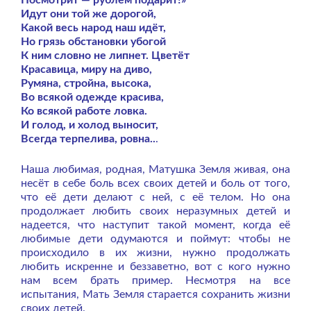
Посмотрит — рублём подарит!»
Идут они той же дорогой,
Какой весь народ наш идёт,
Но грязь обстановки убогой
К ним словно не липнет. Цветёт
Красавица, миру на диво,
Румяна, стройна, высока,
Во всякой одежде красива,
Ко всякой работе ловка.
И голод, и холод выносит,
Всегда терпелива, ровна..
.
Наша любимая, родная, Матушка Земля живая, она
несёт в себе боль всех своих детей и боль от того,
что её дети делают с ней, с её телом. Но она
продолжает любить своих неразумных детей и
надеется, что наступит такой момент, когда её
любимые дети одумаются и поймут: чтобы не
происходило в их жизни, нужно продолжать
любить искренне и беззаветно, вот с кого нужно
нам всем брать пример. Несмотря на все
испытания, Мать Земля старается сохранить жизни
своих детей.