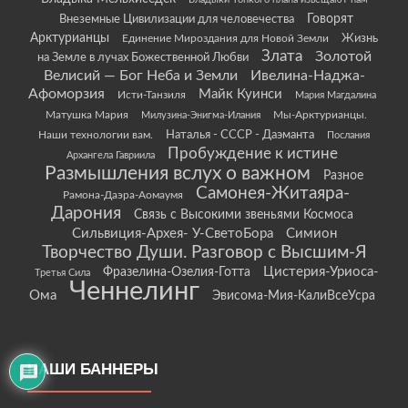
Говорят
Внеземные Цивилизации для человечества
Арктурианцы
Жизнь
Единение Мироздания для Новой Земли
Злата
Золотой
на Земле в лучах Божественной Любви
Велисий — Бог Неба и Земли
Ивелина-Наджа-
Афоморзия
Майк Куинси
Исти-Танзиля
Мария Магдалина
Матушка Мария
Мы-Арктурианцы.
Милузина-Энигма-Илания
Наши технологии вам.
Наталья - СССР - Даэманта
Послания
Пробуждение к истине
Архангела Гавриила
Размышления вслух о важном
Разное
Самонея-Житаяра-
Рамона-Даэра-Аомаумя
Дарония
Связь с Высокими звеньями Космоса
Сильвиция-Архея- У-СветоБора
Симион
Творчество Души. Разговор с Высшим-Я
Цистерия-Уриоса-
Фразелина-Озелия-Готта
Третья Сила
Ченнелинг
Ома
Эвисома-Мия-КалиВсеУсра
НАШИ БАННЕРЫ