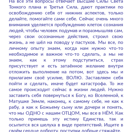
На все эти вопросы отвечает Высшие Силы Света
Тонкого плана и Третья Сила, дают практики по
освобождению себя от нижних аспектов, только
делайте, помогайте сами себе. Сейчас очень много
внимания уделяется пробуждению клеток сознания
людей, чтобы человек подумав и поразмышляв сам,
через свои осознанные действия, строил свою
жизнь, а не шёл на поводу у пастухов.
Мы все, по
личному опыту знаем, когда нам нужно что-то
необходимое и важное что-то сделать, а мы не
знаем, как к этому подступиться, страх
присутствует и есть затаённое желание внутри
отложить выполнение на потом, вот здесь мы и
прилагаем своё усилие, ВОЛЮ. Заставляем себя
пойти и сделать, иначе будет катастрофа. То же
самое происходит сейчас в жизни людей. Нужно
заставить себя повернуться к Богу, ко Вселенной, к
Матушке Земле, наконец, к самому себе, не как к
рабу, а как к Божьему сыну или дочери и понять,
что мы ОДНО с нашим ОТЦОМ, мы все в НЁМ. Как
только примешь эту истину Единства, так и
осыпится вся шелуха в виде препятствий. Ищите в
своём сердце доброту, поступки добрые стяжайте.