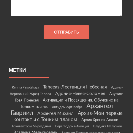
МЕТКИ
Taheeas-Лествиция Небесная
Rimma Pesotskaya
Адама-
Адония-Невея-Соломея
Азулия-
Верховный Жрец Телоса
Грея-Понесея
Активации и Посвящения. Обучение на
Архангел
Тонком плане.
Антидемиург Кобра
Гавриил
Архив-Мои первые
Архангел Михаил
контакты с Тонким планом
Архив Хроник Акаши
Архитекторы Мироздания
ВераЛюдома-Анунция
Владыка Илларион
Владыка Мельхиседек
Владыки Тонкого плана извещают нам