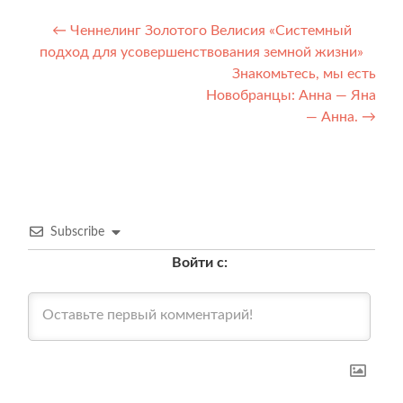
Навигация
←
Ченнелинг Золотого Велисия «Системный
подход для усовершенствования земной жизни»
по
Знакомьтесь, мы есть
записям
Новобранцы: Анна — Яна
— Анна.
→
Subscribe
Войти с: