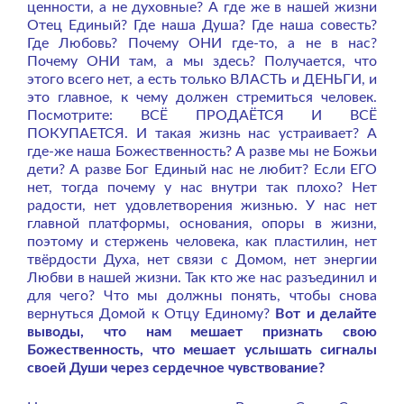
ценности, а не духовные? А где же в нашей жизни
Отец Единый? Где наша Душа? Где наша совесть?
Где Любовь? Почему ОНИ где-то, а не в нас?
Почему ОНИ там, а мы здесь?
Получается, что
этого всего нет, а есть только ВЛАСТЬ и ДЕНЬГИ, и
это главное, к чему должен стремиться человек.
Посмотрите: ВСЁ ПРОДАЁТСЯ И ВСЁ
ПОКУПАЕТСЯ.
И такая жизнь нас устраивает? А
где-же наша Божественность? А разве мы не Божьи
дети? А разве Бог Единый нас не любит? Если ЕГО
нет, тогда почему у нас внутри так плохо? Нет
радости, нет удовлетворения жизнью. У нас нет
главной платформы, основания, опоры в жизни,
поэтому и стержень человека, как пластилин, нет
твёрдости Духа, нет связи с Домом, нет энергии
Любви в нашей жизни. Так кто же нас разъединил и
для чего? Что мы должны понять, чтобы снова
вернуться Домой к Отцу Единому?
Вот и делайте
выводы, что нам мешает признать свою
Божественность, что мешает услышать сигналы
своей Души через сердечное чувствование?