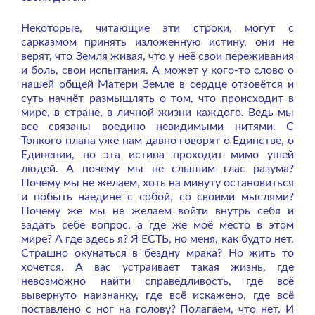
Некоторые, читающие эти строки, могут с
сарказмом принять изложенную истину, они не
верят, что Земля живая, что у неё свои переживания
и боль, свои испытания. А может у кого-то слово о
нашей общей Матери Земле в сердце отзовётся и
суть начнёт размышлять о том, что происходит в
мире, в стране, в личной жизни каждого. Ведь мы
все связаны воедино невидимыми нитями. С
Тонкого плана уже нам давно говорят о Единстве, о
Единении, но эта истина проходит мимо ушей
людей. А почему мы не слышим глас разума?
Почему мы не желаем, хоть на минуту остановиться
и побыть наедине с собой, со своими мыслями?
Почему же мы не желаем войти внутрь себя и
задать себе вопрос, а где же моё место в этом
мире? А где здесь я? Я ЕСТЬ, но меня, как будто нет.
Страшно окунаться в бездну мрака? Но жить то
хочется. А вас устраивает такая жизнь, где
невозможно найти справедливость, где всё
вывернуто наизнанку, где всё искажено, где всё
поставлено с ног на голову? Полагаем, что нет. И