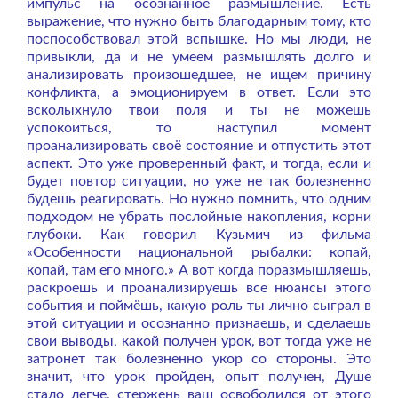
импульс на осознанное размышление. Есть
выражение, что нужно быть благодарным тому, кто
поспособствовал этой вспышке. Но мы люди, не
привыкли, да и не умеем размышлять долго и
анализировать произошедшее, не ищем причину
конфликта, а эмоционируем в ответ. Если это
всколыхнуло твои поля и ты не можешь
успокоиться, то наступил момент
проанализировать своё состояние и отпустить этот
аспект. Это уже проверенный факт, и тогда, если и
будет повтор ситуации, но уже не так болезненно
будешь реагировать. Но нужно помнить, что одним
подходом не убрать послойные накопления, корни
глубоки. Как говорил Кузьмич из фильма
«Особенности национальной рыбалки: копай,
копай, там его много.» А вот когда поразмышляешь,
раскроешь и проанализируешь все нюансы этого
события и поймёшь, какую роль ты лично сыграл в
этой ситуации и осознанно признаешь, и сделаешь
свои выводы, какой получен урок, вот тогда уже не
затронет так болезненно укор со стороны. Это
значит, что урок пройден, опыт получен, Душе
стало легче, стержень ваш освободился от этого