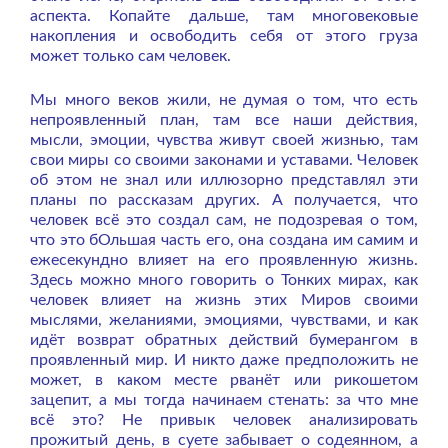
аспекта. Копайте дальше, там многовековые
накопления и освободить себя от этого груза
может только сам человек.
Мы много веков жили, не думая о том, что есть
непроявленный план, там все наши действия,
мысли, эмоции, чувства живут своей жизнью, там
свои миры со своими законами и уставами. Человек
об этом не знал или иллюзорно представлял эти
планы по рассказам других. А получается, что
человек всё это создал сам, не подозревая о том,
что это бОльшая часть его, она создана им самим и
ежесекундно влияет на его проявленную жизнь.
Здесь можно много говорить о Тонких мирах, как
человек влияет на жизнь этих Миров своими
мыслями, желаниями, эмоциями, чувствами, и как
идёт возврат обратных действий бумерангом в
проявленный мир. И никто даже предположить не
может, в каком месте рванёт или рикошетом
зацепит, а мы тогда начинаем стенать: за что мне
всё это? Не привык человек анализировать
прожитый день, в суете забывает о содеянном, а