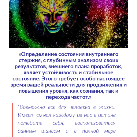
«Определение состояния внутреннего
стержня, с глубинным анализом своих
результатов, внешнего плана проработок,
являет устойчивость и стабильное
состояние. Этого требует особо настоящее
время вашей реальности для продвижения и
повышения уровня, как сознания, так и
перехода частот.»
“Возможно всё для человека в жизни.
Имеет смысл каждому из нас в истине
полюбить себя, воспользоваться
данным шансом и в полной мере