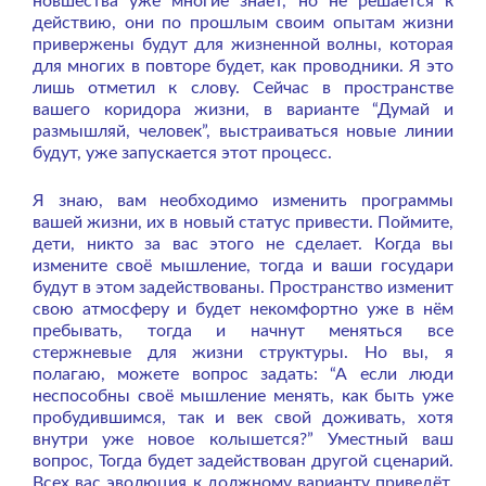
новшества уже многие знает, но не решается к
действию, они по прошлым своим опытам жизни
привержены будут для жизненной волны, которая
для многих в повторе будет, как проводники. Я это
лишь отметил к слову. Сейчас в пространстве
вашего коридора жизни, в варианте “Думай и
размышляй, человек”, выстраиваться новые линии
будут, уже запускается этот процесс.
Я знаю, вам необходимо изменить программы
вашей жизни, их в новый статус привести. Поймите,
дети, никто за вас этого не сделает. Когда вы
измените своё мышление, тогда и ваши государи
будут в этом задействованы. Пространство изменит
свою атмосферу и будет некомфортно уже в нём
пребывать, тогда и начнут меняться все
стержневые для жизни структуры. Но вы, я
полагаю, можете вопрос задать: “А если люди
неспособны своё мышление менять, как быть уже
пробудившимся, так и век свой доживать, хотя
внутри уже новое колышется?” Уместный ваш
вопрос, Тогда будет задействован другой сценарий.
Всех вас эволюция к должному варианту приведёт,