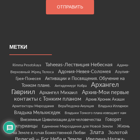
МЕТКИ
Taheeas-Лествиция Небесная
Rimma Pesotskaya
Адама-
Адония-Невея-Соломея
Азулия-
Верховный Жрец Телоса
Грея-Понесея
Активации и Посвящения. Обучение на
Архангел
Тонком плане.
Антидемиург Кобра
Гавриил
Архив-Мои первые
Архангел Михаил
контакты с Тонким планом
Архив Хроник Акаши
Архитекторы Мироздания
ВераЛюдома-Анунция
Владыка Илларион
Владыка Мельхиседек
Владыки Тонкого плана извещают нам
Говорят
Внеземные Цивилизации для человечества
Арктурианцы
Жизнь
Единение Мироздания для Новой Земли
Злата
Золотой
на Земле в лучах Божественной Любви
Велисий — Бог Неба и Земли
Ивелина-Наджа-