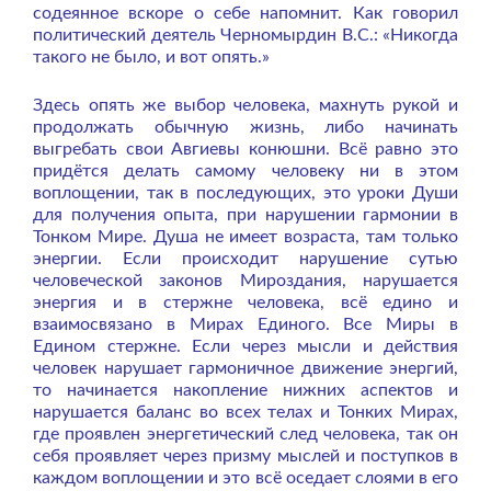
содеянное вскоре о себе напомнит. Как говорил
политический деятель Черномырдин В.С.: «Никогда
такого не было, и вот опять.»
Здесь опять же выбор человека, махнуть рукой и
продолжать обычную жизнь, либо начинать
выгребать свои Авгиевы конюшни. Всё равно это
придётся делать самому человеку ни в этом
воплощении, так в последующих, это уроки Души
для получения опыта, при нарушении гармонии в
Тонком Мире. Душа не имеет возраста, там только
энергии. Если происходит нарушение сутью
человеческой законов Мироздания, нарушается
энергия и в стержне человека, всё едино и
взаимосвязано в Мирах Единого. Все Миры в
Едином стержне. Если через мысли и действия
человек нарушает гармоничное движение энергий,
то начинается накопление нижних аспектов и
нарушается баланс во всех телах и Тонких Мирах,
где проявлен энергетический след человека, так он
себя проявляет через призму мыслей и поступков в
каждом воплощении и это всё оседает слоями в его