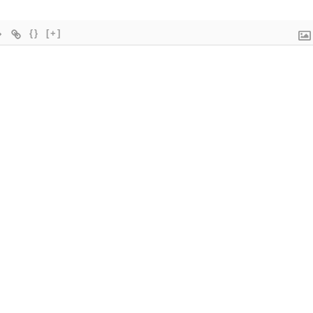
{}
[+]