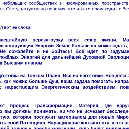
в небольших сообществах и изолированных пространств
 к Свету, интуитивно понимая, что что-то происходит с Зе
И вот её слова:
масштабную перезагрузку всех сфер жизни. Ма
езонирующих Энергий. Земля больше не может ждать,
Не сожалейте и не бойтесь! Всё идёт по задуман
тяжёлых Энергий для дальнейшей Духовной Эволюции
ред Высшим планом.
готовка на Тонком Плане. Всё на изготовке. Все дети
ть как можно больше Душ, ваша задача помогать напр
с нарастающим Энергетическим воздействием, пок
ют процесс Трансформации. Материя, где нару
о вы должны понимать, ни что не исчезает бесследн
угую, которая послужит материалом для новых Миров
 свой Потенциал. Наращивание контингента, а это вс
свой толчок к преобразованиям, куда будут вовлече