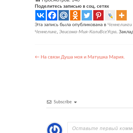
Просмотров:
140
Поделитесь записью в соц. сетях
Эта запись была опубликована в
Ченнелинги
Ченнелинг
,
Эвисома-Мия-КалиВсеУсра
. Закла
Навигация
←
На связи Душа моя и Матушка Мария.
по
записям
Subscribe