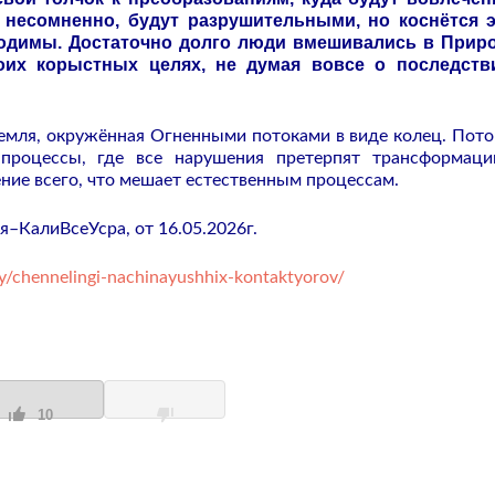
несомненно, будут разрушительными, но коснётся э
бходимы. Достаточно долго люди вмешивались в При
оих корыстных целях, не думая вовсе о последстви
Земля, окружённая Огненными потоками в виде колец. Пото
процессы, где все нарушения претерпят трансформац
ние всего, что мешает естественным процессам.
–КалиВсеУсра, от 16.05.2026г.
y/chennelingi-nachinayushhix-kontaktyorov/
10