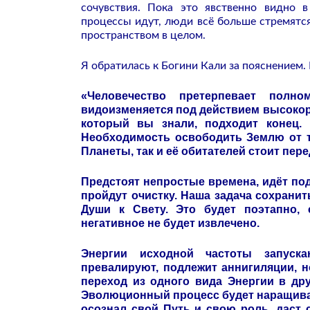
сочувствия. Пока это явственно видно 
процессы идут, люди всё больше стремятся
пространством в целом.
Я обратилась к Богини Кали за пояснением. 
«Человечество претерпевает полно
видоизменяется под действием высокор
который вы знали, подходит конец. 
Необходимость освободить Землю от 
Планеты, так и её обитателей стоит пе
Предстоят непростые времена, идёт под
пройдут очистку. Наша задача сохрани
Души к Свету. Это будет поэтапно, 
негативное не будет извлечено.
Энергии исходной частоты запуска
превалируют, подлежит аннигиляции, н
переход из одного вида Энергии в др
Эволюционный процесс будет наращивать
осознал свой Путь и свою роль, даст 