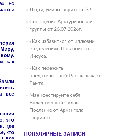
ах, но
млёй и
Люди, умиротворите себя!
Сообщение Арктурианской
группы от 26.07.2026г.
«Как избавиться от иллюзии
терия
Разделения». Послание от
 Миру,
ному.
Иисуса.
, как
«Как пережить
предательство?» Рассказывает
 Земли
Рамта.
авлять
а всё
Манифестируйте себя
Божественной Силой.
Послание от Архангела
шения
Гавриила.
о, это
, где
е, кто
ПОПУЛЯРНЫЕ ЗАПИСИ
ны все